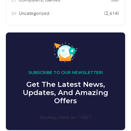
Uncategorized
(2,614)
SUBSCRIBE TO OUR NEWSLETTER!
Get The Latest News,
Updates, And Amazing
Offers
[mc4wp_form id="165"]