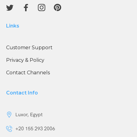
Links
Customer Support
Privacy & Policy
Contact Channels
Contact Info
Luxor, Egypt
+20 155 293 2006