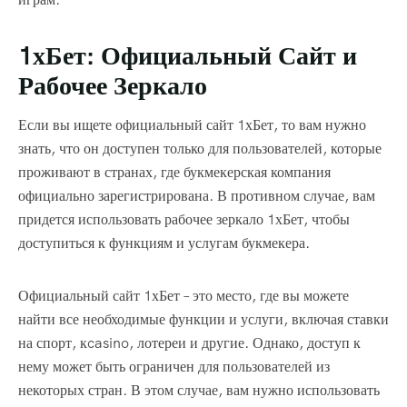
1хБет: Официальный Сайт и
Рабочее Зеркало
Если вы ищете официальный сайт 1хБет, то вам нужно
знать, что он доступен только для пользователей, которые
проживают в странах, где букмекерская компания
официально зарегистрирована. В противном случае, вам
придется использовать рабочее зеркало 1хБет, чтобы
доступиться к функциям и услугам букмекера.
Официальный сайт 1хБет – это место, где вы можете
найти все необходимые функции и услуги, включая ставки
на спорт, кcasino, лотереи и другие. Однако, доступ к
нему может быть ограничен для пользователей из
некоторых стран. В этом случае, вам нужно использовать