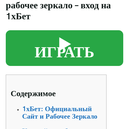
рабочее зеркало – вход на
1хБет
▶️
ИГРАТЬ
Содержимое
1хБет: Официальный
Сайт и Рабочее Зеркало