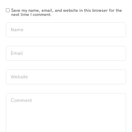
Save my name, email, and website in this browser for the
next time I comment.