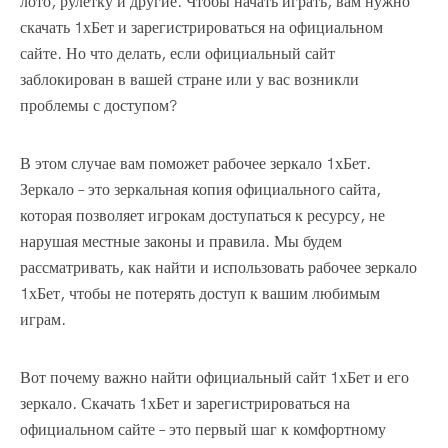
лото, рулетку и другие. Чтобы начать играть, вам нужно
скачать 1хБет и зарегистрироваться на официальном
сайте. Но что делать, если официальный сайт
заблокирован в вашей стране или у вас возникли
проблемы с доступом?
В этом случае вам поможет рабочее зеркало 1хБет.
Зеркало – это зеркальная копия официального сайта,
которая позволяет игрокам доступаться к ресурсу, не
нарушая местные законы и правила. Мы будем
рассматривать, как найти и использовать рабочее зеркало
1хБет, чтобы не потерять доступ к вашим любимым
играм.
Вот почему важно найти официальный сайт 1хБет и его
зеркало. Скачать 1хБет и зарегистрироваться на
официальном сайте – это первый шаг к комфортному