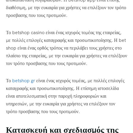
διαθέσιμη, με την ευκαιρία για χρήστες να επιλέξουν τον τρόπο
προσβασης που τους προτιμούν.
Το betshop casino είναι ένας ισχυρός τομέας της εταιρείας,
με πολλές επιλογές καταγραφής και προσωπικοποίησης. Η bet
shop είναι ένας ορθός τρόπος να περιλάβει τους χρήστες στο
πλαίσιο της εταιρείας, με την ευκαιρία για χρήστες να επιλέξουν
τον τρόπο προσβασης που τους προτιμούν.
Το
betshop gr
είναι ένας ισχυρός τομέας, με πολλές επιλογές
καταγραφής και προσωπικοποίησης. Η επίσημη ιστοσελίδα
είναι αποτελεσματική στην παροχή πληροφοριών και
υπηρεσιών, με την ευκαιρία για χρήστες να επιλέξουν τον
τρόπο προσβασης που τους προτιμούν.
Κατασκευή και σχεδιασμός της