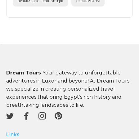
ανακαλύψτε περισσότερα
ознакомится
Dream Tours
Your gateway to unforgettable
adventures in Luxor and beyond! At Dream Tours,
we specialize in creating personalized travel
experiences that bring Egypt’s rich history and
breathtaking landscapes to life.
Links