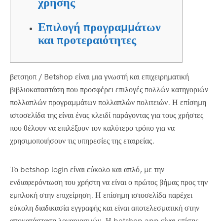
χρήσης
Επιλογή προγραμμάτων
και προτεραιότητες
βετσηοπ / Betshop είναι μια γνωστή και επιχειρηματική
βιβλιοκαταστάση που προσφέρει επιλογές πολλών κατηγοριών
πολλαπλών προγραμμάτων πολλαπλών πολιτειών. Η επίσημη
ιστοσελίδα της είναι ένας κλειδί παράγοντας για τους χρήστες
που θέλουν να επιλέξουν τον καλύτερο τρόπο για να
χρησιμοποιήσουν τις υπηρεσίες της εταιρείας.
Το betshop login είναι εύκολο και απλό, με την
ενδιαφερόντωση του χρήστη να είναι ο πρώτος βήμας προς την
εμπλοκή στην επιχείρηση. Η επίσημη ιστοσελίδα παρέχει
εύκολη διαδικασία εγγραφής και είναι αποτελεσματική στην
αποκατάσταση λογαριασμών. Η betshop app είναι επίσης