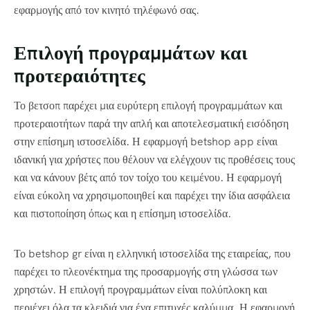
εφαρμογής από τον κινητό τηλέφωνό σας.
Επιλογή προγραμμάτων και
προτεραιότητες
Το
βετσοπ
παρέχει μια ευρύτερη επιλογή προγραμμάτων και
προτεραιοτήτων παρά την απλή και αποτελεσματική εισόδηση
στην επίσημη ιστοσελίδα. Η εφαρμογή
betshop app
είναι
ιδανική για χρήστες που θέλουν να ελέγχουν τις προθέσεις τους
και να κάνουν βέτς από τον τοίχο του κειμένου. Η εφαρμογή
είναι εύκολη να χρησιμοποιηθεί και παρέχει την ίδια ασφάλεια
και πιστοποίηση όπως και η επίσημη ιστοσελίδα.
Το
betshop gr
είναι η ελληνική ιστοσελίδα της εταιρείας, που
παρέχει το πλεονέκτημα της προσαρμογής στη γλώσσα των
χρηστών. Η επιλογή προγραμμάτων είναι πολύπλοκη και
περιέχει όλα τα κλειδιά για ένα επιτυχές καλύμμα. Η εφαρμογή