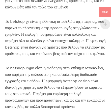
για χρήστες που θέλουν να ελέγχουν τις προθέσεις τους και να
κάνουν βέτς από τον τοίχο του κειμένου.
USD
Το
betshop gr
είναι η ελληνική ιστοσελίδα της εταιρείας, που
παρέχει το πλεονέκτημα της προσαρμογής στη γλώσσα των
χρηστών. Η επιλογή προγραμμάτων είναι πολύπλοκη και
περιέχει όλα τα κλειδιά για ένα επιτυχές καλύμμα. Η εφαρμογή
betshop
είναι ιδανική για χρήστες που θέλουν να ελέγχουν τις
προθέσεις τους και να κάνουν βέτς από τον τοίχο του κειμένου.
Το
betshop login
είναι η εισόδηση στην επίσημη ιστοσελίδα,
που παρέχει την απλούστερη και ασφαλέστερη διαδικασία
εγγραφής και εισόδου. Η εφαρμογή
betshop casino
είναι
ιδανική για χρήστες που θέλουν να εξερευνήσουν το καριέρα
τους στο κασινό. Παρέχει μια ευρύτερη επιλογή
προγραμμάτων και προτεραιοτήτων, καθώς και την ευκαιρία να
κάνουν βέτς σε πολλά διαφορετικά προϊόντα.