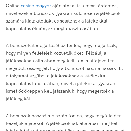
Online
casino magyar
ajánlatokat is keresni érdemes,
mivel ezek a bonuszok gyakran különösen a játékosok
számára kialakítottak, és segítenek a játékokkal
kapcsolatos élmények megtapasztalásában.
A bonuszokat megértéséhez fontos, hogy megértsük,
hogy milyen feltételek közvetlik őket. Például, a
játékosoknak általában meg kell jutni a kifejezetten
megadott összeggel, hogy a bonuszot használhassák. Ez
a folyamat segíthet a játékosoknak a játékokkal
kapcsolatos tanulásában, mivel a játékokat gyakran
ismétlődőképpen kell játszaniuk, hogy megértsék a
játéklogikát.
A bonuszok használata során fontos, hogy megfelelően
kezeljük a játékot. A játékosoknak általában meg kell
jutni a kifejezetten megadott összeggel, hogy a bonuszot