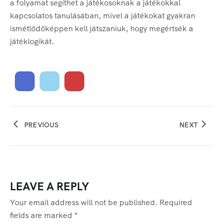
a folyamat segíthet a játékosoknak a játékokkal
kapcsolatos tanulásában, mivel a játékokat gyakran
ismétlődőképpen kell játszaniuk, hogy megértsék a
játéklogikát.
PREVIOUS
NEXT
LEAVE A REPLY
Your email address will not be published.
Required
fields are marked
*