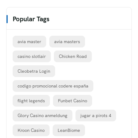
Popular Tags
avia master
avia masters
casino slotlair
Chicken Road
Cleobetra Login
codigo promocional codere españa
flight legends
Funbet Casino
Glory Casino anmeldung
jugar a pirots 4
Kroon Casino
LeanBiome