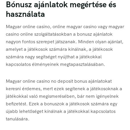
Bónusz ajánlatok megértése és
használata
Magyar online casino, online magyar casino vagy magyar
casino online szolgáltatásokban a bonusz ajánlatok
nagyon fontos szerepet játszanak. Minden olyan ajánlat,
amelyet a játékosok számára kínálnak, a játékosok
számára nagy segítséget nyújthat a játékokkal
kapcsolatos élményeinek megtapasztalásában.
Magyar online casino no deposit bonus ajánlatokat
keresni érdemes, mert ezek segítenek a játékosoknak a
játékokkal való megismerésében, bár nem igényelnek
befizetést. Ezek a bonuszok a játékosok számára egy
újabb lehetőséget kínálnak a játékokkal kapcsolatos
tanulására.