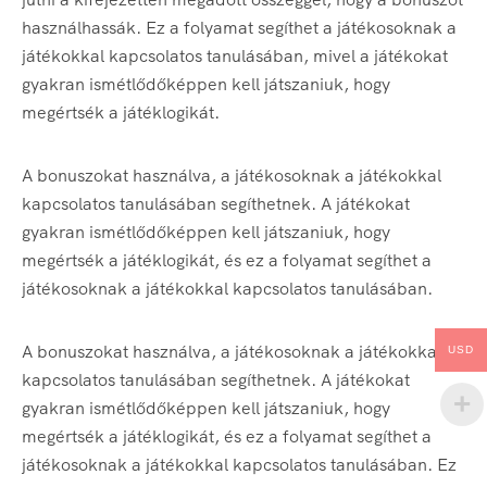
használhassák. Ez a folyamat segíthet a játékosoknak a
játékokkal kapcsolatos tanulásában, mivel a játékokat
gyakran ismétlődőképpen kell játszaniuk, hogy
megértsék a játéklogikát.
A bonuszokat használva, a játékosoknak a játékokkal
kapcsolatos tanulásában segíthetnek. A játékokat
gyakran ismétlődőképpen kell játszaniuk, hogy
megértsék a játéklogikát, és ez a folyamat segíthet a
játékosoknak a játékokkal kapcsolatos tanulásában.
A bonuszokat használva, a játékosoknak a játékokkal
USD
kapcsolatos tanulásában segíthetnek. A játékokat
gyakran ismétlődőképpen kell játszaniuk, hogy
megértsék a játéklogikát, és ez a folyamat segíthet a
játékosoknak a játékokkal kapcsolatos tanulásában. Ez