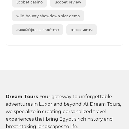
ucobet casino
ucobet review
wild bounty showdown slot demo
ανακαλύψτε περισσότερα
ознакомится
Dream Tours
Your gateway to unforgettable
adventures in Luxor and beyond! At Dream Tours,
we specialize in creating personalized travel
experiences that bring Egypt’s rich history and
breathtaking landscapes to life.