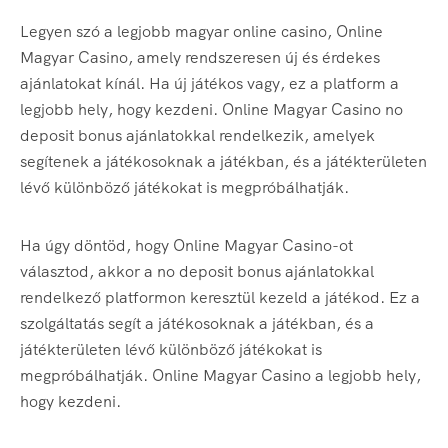
Legyen szó a legjobb magyar online casino, Online
Magyar Casino, amely rendszeresen új és érdekes
ajánlatokat kínál. Ha új játékos vagy, ez a platform a
legjobb hely, hogy kezdeni. Online Magyar Casino no
deposit bonus ajánlatokkal rendelkezik, amelyek
segítenek a játékosoknak a játékban, és a játékterületen
lévő különböző játékokat is megpróbálhatják.
Ha úgy döntöd, hogy Online Magyar Casino-ot
választod, akkor a no deposit bonus ajánlatokkal
rendelkező platformon keresztül kezeld a játékod. Ez a
szolgáltatás segít a játékosoknak a játékban, és a
játékterületen lévő különböző játékokat is
megpróbálhatják. Online Magyar Casino a legjobb hely,
hogy kezdeni.