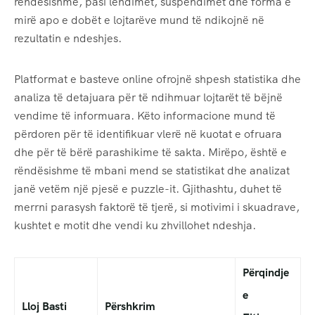
rëndësishme, pasi lëndimet, suspendimet dhe forma e
mirë apo e dobët e lojtarëve mund të ndikojnë në
rezultatin e ndeshjes.
Platformat e basteve online ofrojnë shpesh statistika dhe
analiza të detajuara për të ndihmuar lojtarët të bëjnë
vendime të informuara. Këto informacione mund të
përdoren për të identifikuar vlerë në kuotat e ofruara
dhe për të bërë parashikime të sakta. Mirëpo, është e
rëndësishme të mbani mend se statistikat dhe analizat
janë vetëm një pjesë e puzzle-it. Gjithashtu, duhet të
merrni parasysh faktorë të tjerë, si motivimi i skuadrave,
kushtet e motit dhe vendi ku zhvillohet ndeshja.
Përqindje
e
Lloj Basti
Përshkrim