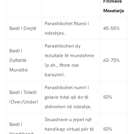
Fitimeve
Mesatarja
Parashikohet fituesi i
Basti i Drejtë
45-55%
ndeshjes.
Parashikohen dy
Basti i
rezultate të mundshme
Dyfishtë
60-70%
(p.sh., fitore ose
Mundësi
barazim).
Parashikohet numri i
Basti i Totalit
golave total që do të
50%
(Over/Under)
shënohen në ndeshje.
Skuadrave u jepet një
Basti i
handikap virtual për të
50%
Handikapit