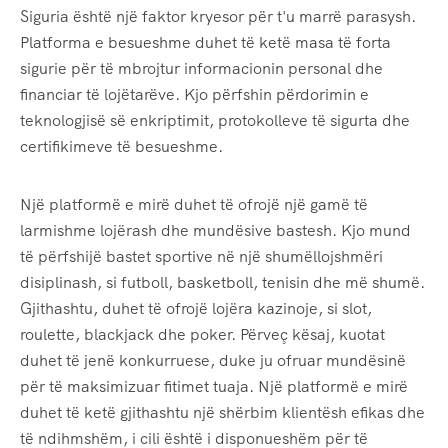
Siguria është një faktor kryesor për t'u marrë parasysh.
Platforma e besueshme duhet të ketë masa të forta
sigurie për të mbrojtur informacionin personal dhe
financiar të lojëtarëve. Kjo përfshin përdorimin e
teknologjisë së enkriptimit, protokolleve të sigurta dhe
certifikimeve të besueshme.
Një platformë e mirë duhet të ofrojë një gamë të
larmishme lojërash dhe mundësive bastesh. Kjo mund
të përfshijë bastet sportive në një shumëllojshmëri
disiplinash, si futboll, basketboll, tenisin dhe më shumë.
Gjithashtu, duhet të ofrojë lojëra kazinoje, si slot,
roulette, blackjack dhe poker. Përveç kësaj, kuotat
duhet të jenë konkurruese, duke ju ofruar mundësinë
për të maksimizuar fitimet tuaja. Një platformë e mirë
duhet të ketë gjithashtu një shërbim klientësh efikas dhe
të ndihmshëm, i cili është i disponueshëm për të