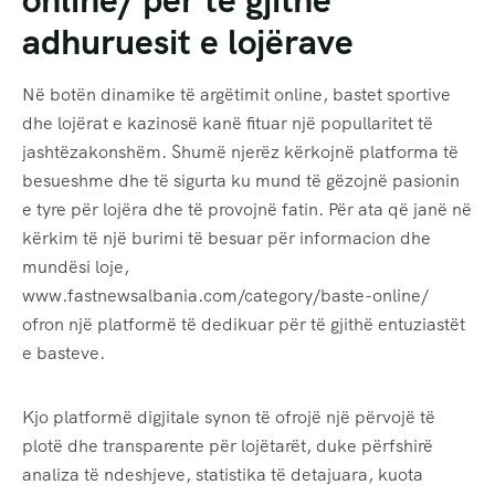
online/ për të gjithë
adhuruesit e lojërave
Në botën dinamike të argëtimit online, bastet sportive
dhe lojërat e kazinosë kanë fituar një popullaritet të
jashtëzakonshëm. Shumë njerëz kërkojnë platforma të
besueshme dhe të sigurta ku mund të gëzojnë pasionin
e tyre për lojëra dhe të provojnë fatin. Për ata që janë në
kërkim të një burimi të besuar për informacion dhe
mundësi loje,
www.fastnewsalbania.com/category/baste-online/
ofron një platformë të dedikuar për të gjithë entuziastët
e basteve.
Kjo platformë digjitale synon të ofrojë një përvojë të
plotë dhe transparente për lojëtarët, duke përfshirë
analiza të ndeshjeve, statistika të detajuara, kuota