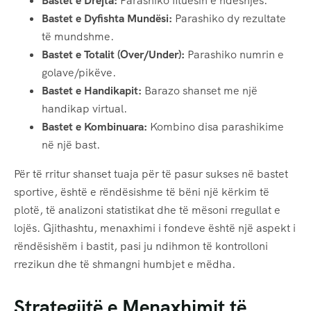
Bastet e Drejta:
Parashiko fituesin e ndeshjes.
Bastet e Dyfishta Mundësi:
Parashiko dy rezultate
të mundshme.
Bastet e Totalit (Over/Under):
Parashiko numrin e
golave/pikëve.
Bastet e Handikapit:
Barazo shanset me një
handikap virtual.
Bastet e Kombinuara:
Kombino disa parashikime
në një bast.
Për të rritur shanset tuaja për të pasur sukses në bastet
sportive, është e rëndësishme të bëni një kërkim të
plotë, të analizoni statistikat dhe të mësoni rregullat e
lojës. Gjithashtu, menaxhimi i fondeve është një aspekt i
rëndësishëm i bastit, pasi ju ndihmon të kontrolloni
rrezikun dhe të shmangni humbjet e mëdha.
Strategjitë e Menaxhimit të