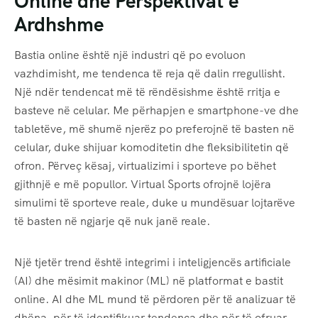
Online dhe Perspektivat e
Ardhshme
Bastia online është një industri që po evoluon
vazhdimisht, me tendenca të reja që dalin rregullisht.
Një ndër tendencat më të rëndësishme është rritja e
basteve në celular. Me përhapjen e smartphone-ve dhe
tabletëve, më shumë njerëz po preferojnë të basten në
celular, duke shijuar komoditetin dhe fleksibilitetin që
ofron. Përveç kësaj, virtualizimi i sporteve po bëhet
gjithnjë e më popullor. Virtual Sports ofrojnë lojëra
simulimi të sporteve reale, duke u mundësuar lojtarëve
të basten në ngjarje që nuk janë reale.
Një tjetër trend është integrimi i inteligjencës artificiale
(AI) dhe mësimit makinor (ML) në platformat e bastit
online. AI dhe ML mund të përdoren për të analizuar të
dhëna, për të identifikuar tendenca dhe për të ofruar