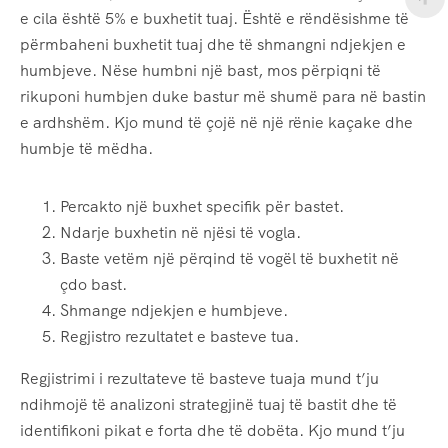
e cila është 5% e buxhetit tuaj. Është e rëndësishme të
përmbaheni buxhetit tuaj dhe të shmangni ndjekjen e
humbjeve. Nëse humbni një bast, mos përpiqni të
rikuponi humbjen duke bastur më shumë para në bastin
e ardhshëm. Kjo mund të çojë në një rënie kaçake dhe
humbje të mëdha.
Percakto një buxhet specifik për bastet.
Ndarje buxhetin në njësi të vogla.
Baste vetëm një përqind të vogël të buxhetit në
çdo bast.
Shmange ndjekjen e humbjeve.
Regjistro rezultatet e basteve tua.
Regjistrimi i rezultateve të basteve tuaja mund t’ju
ndihmojë të analizoni strategjinë tuaj të bastit dhe të
identifikoni pikat e forta dhe të dobëta. Kjo mund t’ju