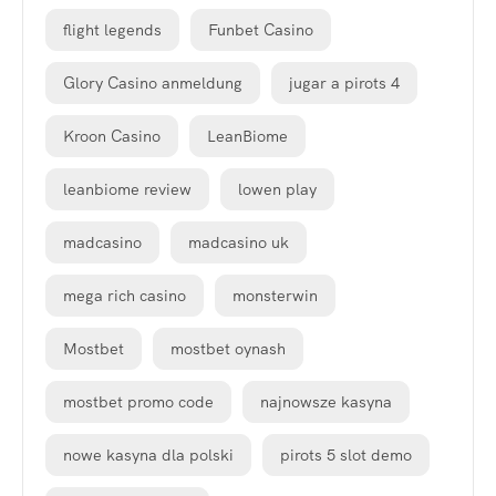
flight legends
Funbet Casino
Glory Casino anmeldung
jugar a pirots 4
Kroon Casino
LeanBiome
leanbiome review
lowen play
madcasino
madcasino uk
mega rich casino
monsterwin
Mostbet
mostbet oynash
mostbet promo code
najnowsze kasyna
nowe kasyna dla polski
pirots 5 slot demo