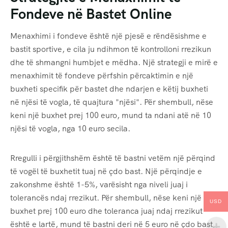
Fondeve në Bastet Online
Menaxhimi i fondeve është një pjesë e rëndësishme e
bastit sportive, e cila ju ndihmon të kontrolloni rrezikun
dhe të shmangni humbjet e mëdha. Një strategji e mirë e
menaxhimit të fondeve përfshin përcaktimin e një
buxheti specifik për bastet dhe ndarjen e këtij buxheti
në njësi të vogla, të quajtura "njësi". Për shembull, nëse
keni një buxhet prej 100 euro, mund ta ndani atë në 10
njësi të vogla, nga 10 euro secila.
Rregulli i përgjithshëm është të bastni vetëm një përqind
të vogël të buxhetit tuaj në çdo bast. Një përqindje e
zakonshme është 1-5%, varësisht nga niveli juaj i
tolerancës ndaj rrezikut. Për shembull, nëse keni një
USD
buxhet prej 100 euro dhe toleranca juaj ndaj rrezikut
është e lartë, mund të bastni deri në 5 euro në çdo bast,