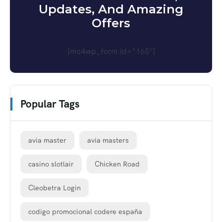
Updates, And Amazing
Offers
[mc4wp_form id="165"]
Popular Tags
avia master
avia masters
casino slotlair
Chicken Road
Cleobetra Login
codigo promocional codere españa