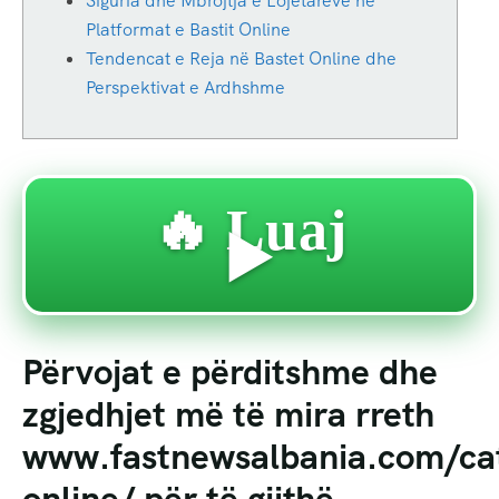
Siguria dhe Mbrojtja e Lojëtarëve në
Platformat e Bastit Online
Tendencat e Reja në Bastet Online dhe
Perspektivat e Ardhshme
🔥 Luaj
▶️
Përvojat e përditshme dhe
zgjedhjet më të mira rreth
www.fastnewsalbania.com/ca