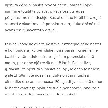
njohura edhe si bastet "over/under", parashikojnë
numrin e totalit të golave, pikëve ose vlerës së
përgjithshme në ndeshje. Bastet e handikapit barazojnë
shanset e skuadrave të pabalancuara, duke dhënë një
avans ose disavantazh virtual.
Përveç këtyre llojeve të basteve, ekzistojnë edhe bastet
e kombinuara, ku përfshihen disa parashikime në një
bast të vetëm, duke ofruar një fitim potencial më të
madh, por edhe një rrezik më të lartë. Bastet live,
gjithashtu të njohura si bastet në lojë, lejohen të bëhen
gjatë zhvillimit të ndeshjes, duke ofruar mundësi
dinamike dhe emocionuese. Përzgjedhja e llojit të duhur
të bastit varet nga njohuritë tuaja për sportin, analiza e
ndeshjes dhe toleranca juaj ndaj rrezikut.