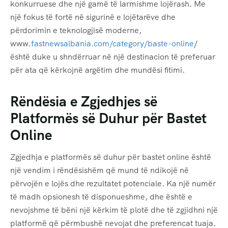
konkurruese dhe një gamë të larmishme lojërash. Me
një fokus të fortë në sigurinë e lojëtarëve dhe
përdorimin e teknologjisë moderne,
www.
fastnewsalbania.com/category/baste-online
/
është duke u shndërruar në një destinacion të preferuar
për ata që kërkojnë argëtim dhe mundësi fitimi.
Rëndësia e Zgjedhjes së
Platformës së Duhur për Bastet
Online
Zgjedhja e platformës së duhur për bastet online është
një vendim i rëndësishëm që mund të ndikojë në
përvojën e lojës dhe rezultatet potenciale. Ka një numër
të madh opsionesh të disponueshme, dhe është e
nevojshme të bëni një kërkim të plotë dhe të zgjidhni një
platformë që përmbushë nevojat dhe preferencat tuaja.