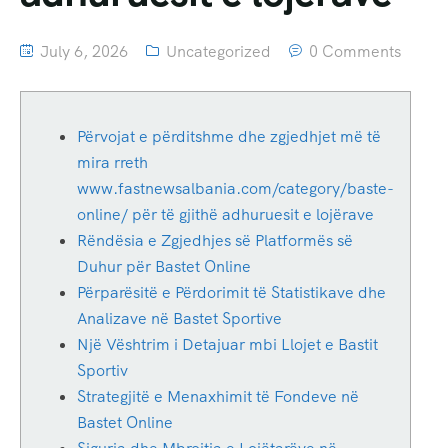
July 6, 2026
Uncategorized
0 Comments
Përvojat e përditshme dhe zgjedhjet më të
mira rreth
www.fastnewsalbania.com/category/baste-
online/ për të gjithë adhuruesit e lojërave
Rëndësia e Zgjedhjes së Platformës së
Duhur për Bastet Online
Përparësitë e Përdorimit të Statistikave dhe
Analizave në Bastet Sportive
Një Vështrim i Detajuar mbi Llojet e Bastit
Sportiv
Strategjitë e Menaxhimit të Fondeve në
Bastet Online