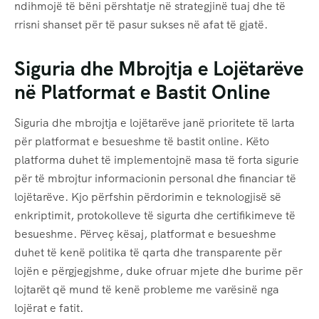
ndihmojë të bëni përshtatje në strategjinë tuaj dhe të
rrisni shanset për të pasur sukses në afat të gjatë.
Siguria dhe Mbrojtja e Lojëtarëve
në Platformat e Bastit Online
Siguria dhe mbrojtja e lojëtarëve janë prioritete të larta
për platformat e besueshme të bastit online. Këto
platforma duhet të implementojnë masa të forta sigurie
për të mbrojtur informacionin personal dhe financiar të
lojëtarëve. Kjo përfshin përdorimin e teknologjisë së
enkriptimit, protokolleve të sigurta dhe certifikimeve të
besueshme. Përveç kësaj, platformat e besueshme
duhet të kenë politika të qarta dhe transparente për
lojën e përgjegjshme, duke ofruar mjete dhe burime për
lojtarët që mund të kenë probleme me varësinë nga
lojërat e fatit.