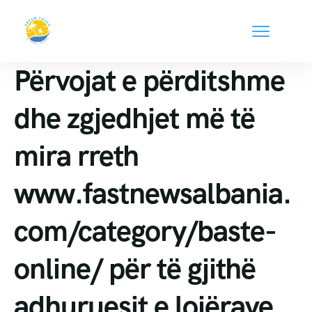
Përvojat e përditshme
dhe zgjedhjet më të
mira rreth
www.fastnewsalbania.
com/category/baste-
online/ për të gjithë
adhuruesit e lojërave