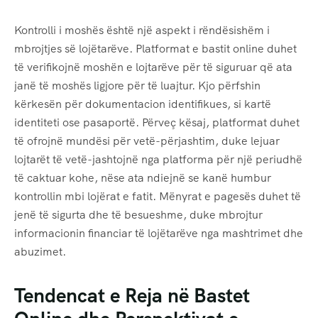
Kontrolli i moshës është një aspekt i rëndësishëm i
mbrojtjes së lojëtarëve. Platformat e bastit online duhet
të verifikojnë moshën e lojtarëve për të siguruar që ata
janë të moshës ligjore për të luajtur. Kjo përfshin
kërkesën për dokumentacion identifikues, si kartë
identiteti ose pasaportë. Përveç kësaj, platformat duhet
të ofrojnë mundësi për vetë-përjashtim, duke lejuar
lojtarët të vetë-jashtojnë nga platforma për një periudhë
të caktuar kohe, nëse ata ndiejnë se kanë humbur
kontrollin mbi lojërat e fatit. Mënyrat e pagesës duhet të
jenë të sigurta dhe të besueshme, duke mbrojtur
informacionin financiar të lojëtarëve nga mashtrimet dhe
abuzimet.
Tendencat e Reja në Bastet