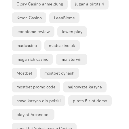
Glory Casino anmeldung
jugar a pirots 4
Kroon Casino
LeanBiome
leanbiome review
lowen play
madcasino
madcasino uk
mega rich casino
monsterwin
Mostbet
mostbet oynash
mostbet promo code
najnowsze kasyna
nowe kasyna dla polski
pirots 5 slot demo
play at Arcanebet
speel bij Spinsheaven Casino