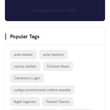
[mc4wp_form id="165"]
Popular Tags
avia master
avia masters
casino slotlair
Chicken Road
Cleobetra Login
codigo promocional codere españa
flight legends
Funbet Casino