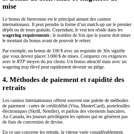
mise
Le bonus de bienvenue est le principal aimant des casinos
internationaux. Il peut prendre la forme d’un match‑up sur le premier
dépôt ou de tours gratuits. Cependant, le vrai test réside dans les
wagering requirements
: le nombre de fois que le joueur doit miser
le montant du bonus avant de pouvoir le retirer.
Par exemple, un bonus de 100 $ avec un requisito de 30x signifie
que vous devrez placer 3 000 $ de mises. Comparez ces exigences
avec le
RTP
moyen du jeu choisi. Un bonus attractif mais avec un
wagering trop élevé peut rapidement devenir un piège.
4. Méthodes de paiement et rapidité des
retraits
Les casinos internationaux offrent souvent une palette de méthodes
de paiement : cartes de crédit/débit (Visa, MasterCard), portefeuilles
électroniques (Skrill, Neteller), et parfois des virements bancaires.
Au Canada, les joueurs privilégient les options qui ne génèrent pas
de frais de conversion de devise.
En ce qui concerne les retraits, la vitesse varie considérablement.