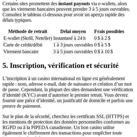
Certains sites promettent des
instant payouts
via e‑wallets, alors
que les virements bancaires peuvent prendre 3 à 5 jours ouvrables.
Consultez le tableau ci‑dessous pour avoir un aperçu rapide des
délais typiques.
Méthode de retrait
Délai moyen
Frais possibles
E‑wallet (Skrill, Neteller)
Instantané à 24 h
0 $ à 2 $
Carte de crédit/débit
1 à 3 jours ouvrables
0 $ à 5 $
Virement bancaire
3 à 5 jours ouvrables
0 $ à 10 $
5. Inscription, vérification et sécurité
L’inscription à un casino international en ligne est généralement
rapide : nom, adresse e‑mail, date de naissance et création d’un mot
de passe. Cependant, la plupart des sites demandent une vérification
d’identité (KYC) avant d’autoriser le premier retrait. Vous devrez
fournir une pièce d’identité, un justificatif de domicile et parfois une
preuve de paiement.
Sur le plan de la sécurité, cherchez les certificats SSL (HTTPS) et
les mentions de protection des données personnelles conformes au
RGPD ou à la PIPEDA canadienne. Un bon casino utilise
également le chiffrement des transactions pour empêcher toute