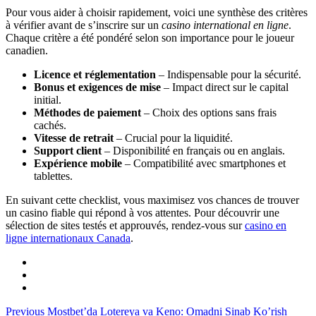
Pour vous aider à choisir rapidement, voici une synthèse des critères
à vérifier avant de s’inscrire sur un
casino international en ligne
.
Chaque critère a été pondéré selon son importance pour le joueur
canadien.
Licence et réglementation
– Indispensable pour la sécurité.
Bonus et exigences de mise
– Impact direct sur le capital
initial.
Méthodes de paiement
– Choix des options sans frais
cachés.
Vitesse de retrait
– Crucial pour la liquidité.
Support client
– Disponibilité en français ou en anglais.
Expérience mobile
– Compatibilité avec smartphones et
tablettes.
En suivant cette checklist, vous maximisez vos chances de trouver
un casino fiable qui répond à vos attentes. Pour découvrir une
sélection de sites testés et approuvés, rendez‑vous sur
casino en
ligne internationaux Canada
.
Previous
Mostbet’da Lotereya va Keno: Omadni Sinab Ko’rish