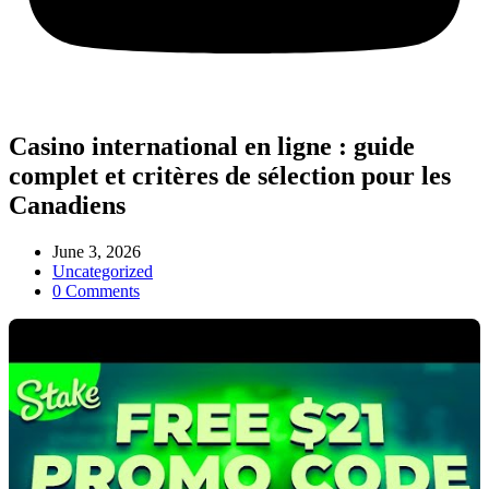
Casino international en ligne : guide
complet et critères de sélection pour les
Canadiens
June 3, 2026
Uncategorized
0 Comments