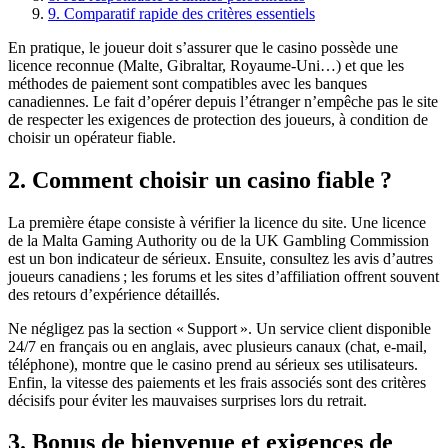
9. Comparatif rapide des critères essentiels
En pratique, le joueur doit s’assurer que le casino possède une
licence reconnue (Malte, Gibraltar, Royaume‑Uni…) et que les
méthodes de paiement sont compatibles avec les banques
canadiennes. Le fait d’opérer depuis l’étranger n’empêche pas le site
de respecter les exigences de protection des joueurs, à condition de
choisir un opérateur fiable.
2. Comment choisir un casino fiable ?
La première étape consiste à vérifier la licence du site. Une licence
de la Malta Gaming Authority ou de la UK Gambling Commission
est un bon indicateur de sérieux. Ensuite, consultez les avis d’autres
joueurs canadiens ; les forums et les sites d’affiliation offrent souvent
des retours d’expérience détaillés.
Ne négligez pas la section « Support ». Un service client disponible
24/7 en français ou en anglais, avec plusieurs canaux (chat, e‑mail,
téléphone), montre que le casino prend au sérieux ses utilisateurs.
Enfin, la vitesse des paiements et les frais associés sont des critères
décisifs pour éviter les mauvaises surprises lors du retrait.
3. Bonus de bienvenue et exigences de