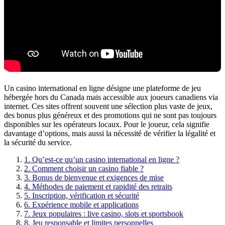
Un casino international en ligne désigne une plateforme de jeu
hébergée hors du Canada mais accessible aux joueurs canadiens via
internet. Ces sites offrent souvent une sélection plus vaste de jeux,
des bonus plus généreux et des promotions qui ne sont pas toujours
disponibles sur les opérateurs locaux. Pour le joueur, cela signifie
davantage d’options, mais aussi la nécessité de vérifier la légalité et
la sécurité du service.
1. Qu’est‑ce qu’un casino international en ligne ?
2. Comment choisir un casino fiable ?
3. Bonus de bienvenue et exigences de mise
4. Méthodes de paiement et rapidité des retraits
5. Inscription, vérification et sécurité
6. Expérience mobile et applications
7. Jeux populaires : live casino, slots et sportsbook
8. Jeu responsable et limites personnelles