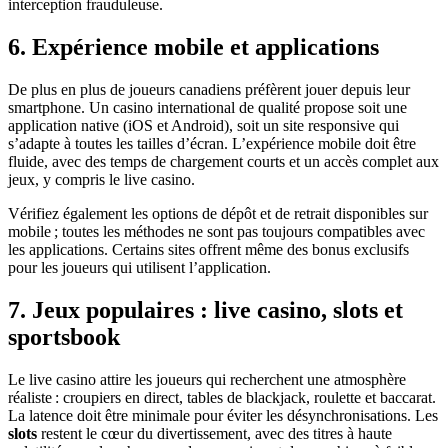
interception frauduleuse.
6. Expérience mobile et applications
De plus en plus de joueurs canadiens préfèrent jouer depuis leur
smartphone. Un casino international de qualité propose soit une
application native (iOS et Android), soit un site responsive qui
s’adapte à toutes les tailles d’écran. L’expérience mobile doit être
fluide, avec des temps de chargement courts et un accès complet aux
jeux, y compris le live casino.
Vérifiez également les options de dépôt et de retrait disponibles sur
mobile ; toutes les méthodes ne sont pas toujours compatibles avec
les applications. Certains sites offrent même des bonus exclusifs
pour les joueurs qui utilisent l’application.
7. Jeux populaires : live casino, slots et
sportsbook
Le live casino attire les joueurs qui recherchent une atmosphère
réaliste : croupiers en direct, tables de blackjack, roulette et baccarat.
La latence doit être minimale pour éviter les désynchronisations. Les
slots
restent le cœur du divertissement, avec des titres à haute