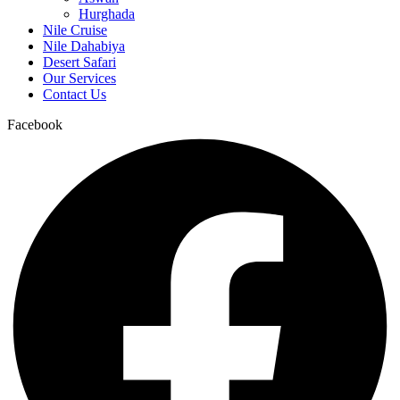
Hurghada
Nile Cruise
Nile Dahabiya
Desert Safari
Our Services
Contact Us
Facebook