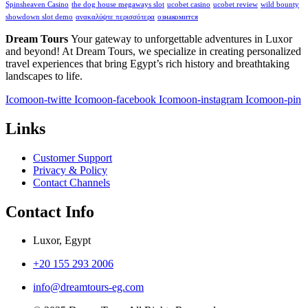
Spinsheaven Casino
the dog house megaways slot
ucobet casino
ucobet review
wild bounty
showdown slot demo
ανακαλύψτε περισσότερα
ознакомится
Dream Tours
Your gateway to unforgettable adventures in Luxor
and beyond! At Dream Tours, we specialize in creating personalized
travel experiences that bring Egypt’s rich history and breathtaking
landscapes to life.
Icomoon-twitte
Icomoon-facebook
Icomoon-instagram
Icomoon-pin
Links
Customer Support
Privacy & Policy
Contact Channels
Contact Info
Luxor, Egypt
+20 155 293 2006
info@dreamtours-eg.com