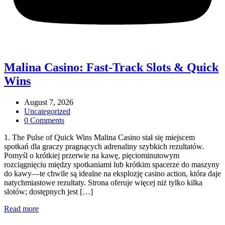
Malina Casino: Fast‑Track Slots & Quick
Wins
August 7, 2026
Uncategorized
0 Comments
1. The Pulse of Quick Wins Malina Casino stał się miejscem
spotkań dla graczy pragnących adrenaliny szybkich rezultatów.
Pomyśl o krótkiej przerwie na kawę, pięciominutowym
rozciągnięciu między spotkaniami lub krótkim spacerze do maszyny
do kawy—te chwile są idealne na eksplozję casino action, która daje
natychmiastowe rezultaty. Strona oferuje więcej niż tylko kilka
slotów; dostępnych jest […]
Read more