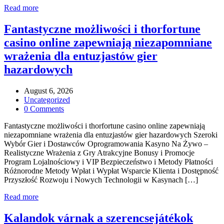
Read more
Fantastyczne możliwości i thorfortune
casino online zapewniają niezapomniane
wrażenia dla entuzjastów gier
hazardowych
August 6, 2026
Uncategorized
0 Comments
Fantastyczne możliwości i thorfortune casino online zapewniają
niezapomniane wrażenia dla entuzjastów gier hazardowych Szeroki
Wybór Gier i Dostawców Oprogramowania Kasyno Na Żywo –
Realistyczne Wrażenia z Gry Atrakcyjne Bonusy i Promocje
Program Lojalnościowy i VIP Bezpieczeństwo i Metody Płatności
Różnorodne Metody Wpłat i Wypłat Wsparcie Klienta i Dostępność
Przyszłość Rozwoju i Nowych Technologii w Kasynach […]
Read more
Kalandok várnak a szerencsejátékok