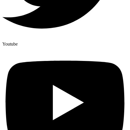
Youtube