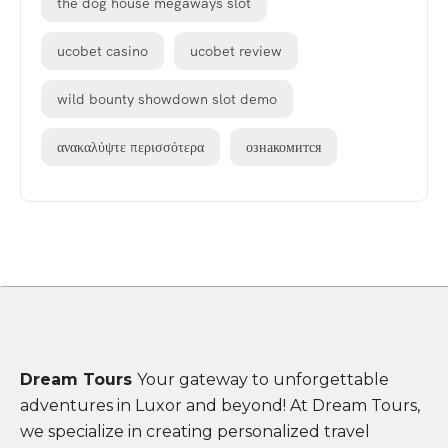
the dog house megaways slot
ucobet casino
ucobet review
wild bounty showdown slot demo
ανακαλύψτε περισσότερα
ознакомится
Dream Tours
Your gateway to unforgettable
adventures in Luxor and beyond! At Dream Tours,
we specialize in creating personalized travel