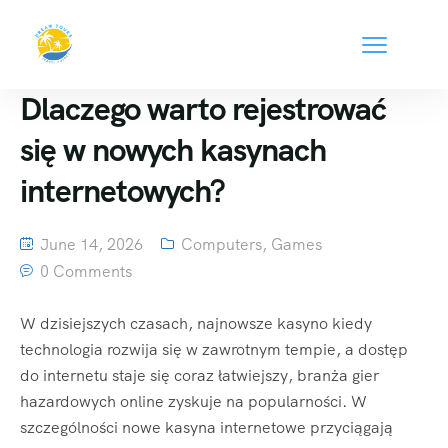
Dlaczego warto rejestrować
się w nowych kasynach
internetowych?
June 14, 2026
Computers, Games
0 Comments
W dzisiejszych czasach, najnowsze kasyno kiedy
technologia rozwija się w zawrotnym tempie, a dostęp
do internetu staje się coraz łatwiejszy, branża gier
hazardowych online zyskuje na popularności. W
szczególności nowe kasyna internetowe przyciągają