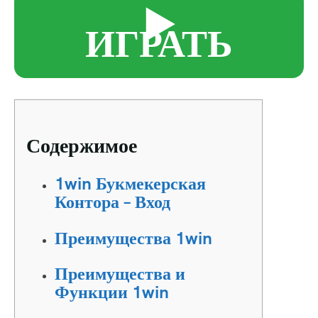
▶️
ИГРАТЬ
Содержимое
1win Букмекерская
Контора – Вход
Преимущества 1win
Преимущества и
Функции 1win