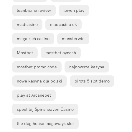
leanbiome review
lowen play
madcasino
madcasino uk
mega rich casino
monsterwin
Mostbet
mostbet oynash
mostbet promo code
najnowsze kasyna
nowe kasyna dla polski
pirots 5 slot demo
play at Arcanebet
speel bij Spinsheaven Casino
the dog house megaways slot