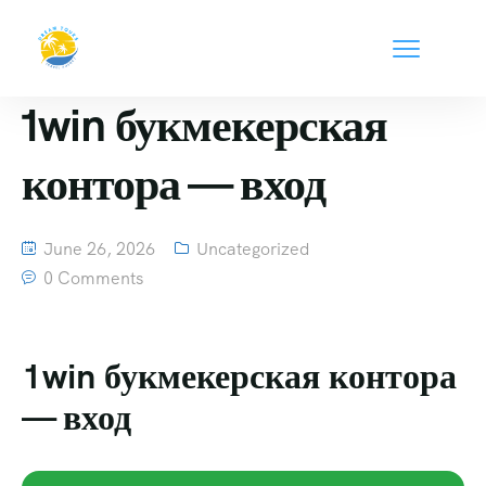
1win букмекерская
контора — вход
June 26, 2026
Uncategorized
0 Comments
1win букмекерская контора
— вход