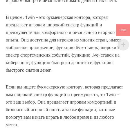
игрокам быстро и безопасно снимать деньги с их счета.
В целом, 1win – это букмекерская контора, которая
предлагает игрокам широкий спектр функций и
USD
преимуществ для комфортного и безопасного игорного
опыта. Она доступна для игроков из многих стран, имеет
мобильное приложение, функцию live-ставок, широкий
спектр спортсменских событий, функцию live-ставок на
киберспорт, функцию быстрого депозита и функцию
быстрого снятия денег.
Если вы ищете букмекерскую контору, которая предлагает
вам широкий спектр функций и преимуществ, то 1win –
это ваш выбор. Она предлагает игрокам комфортный и
безопасный игорный опыт, а также функции, которые
помогут вам начать играть в любое время и из любого
места.