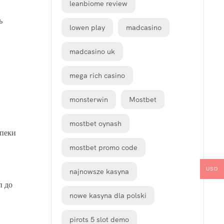
leanbiome review
ь
lowen play
madcasino
madcasino uk
mega rich casino
monsterwin
Mostbet
mostbet oynash
зпеки
mostbet promo code
USD
najnowsze kasyna
п до
nowe kasyna dla polski
pirots 5 slot demo