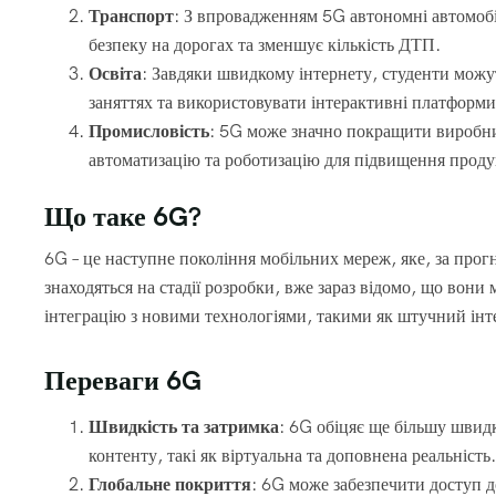
Транспорт
: З впровадженням 5G автономні автомоб
безпеку на дорогах та зменшує кількість ДТП.
Освіта
: Завдяки швидкому інтернету, студенти можу
заняттях та використовувати інтерактивні платформи
Промисловість
: 5G може значно покращити виробни
автоматизацію та роботизацію для підвищення проду
Що таке 6G?
6G – це наступне покоління мобільних мереж, яке, за прог
знаходяться на стадії розробки, вже зараз відомо, що вони
інтеграцію з новими технологіями, такими як штучний інте
Переваги 6G
Швидкість та затримка
: 6G обіцяє ще більшу швид
контенту, такі як віртуальна та доповнена реальність.
Глобальне покриття
: 6G може забезпечити доступ 