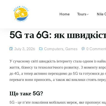
Home
Tours
Nile 
5G та 6G: як швидкіст
July 3, 2026
Computers, Games
0 Comment
У сучасному світі швидкість інтернету стала одним із най
життя, бізнесу та технологічного розвитку. З моменту впр
до 4G, а тепер активно переходимо до 5G та готуємося до 6G
переваги вони приносять, а також які виклики стоять перед
Що таке 5G?
5G – це п’яте покоління мобільних мереж, яке пропонує н