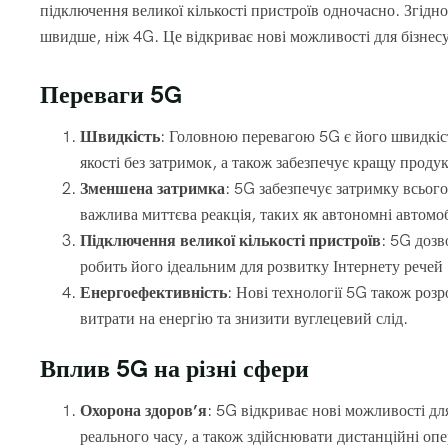
підключення великої кількості пристроїв одночасно. Згідн
швидше, ніж 4G. Це відкриває нові можливості для бізнесу
Переваги 5G
Швидкість
: Головною перевагою 5G є його швидкіст
якості без затримок, а також забезпечує кращу продук
Зменшена затримка
: 5G забезпечує затримку всього
важлива миттєва реакція, таких як автономні автомоб
Підключення великої кількості пристроїв
: 5G дозв
робить його ідеальним для розвитку Інтернету речей 
Енергоефективність
: Нові технології 5G також роз
витрати на енергію та знизити вуглецевий слід.
Вплив 5G на різні сфери
Охорона здоров’я
: 5G відкриває нові можливості дл
реального часу, а також здійснювати дистанційні оп