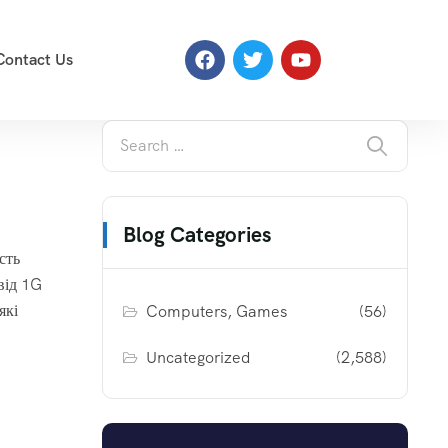
Contact Us
Blog Categories
сть
від 1G
які
Computers, Games
(56)
Uncategorized
(2,588)