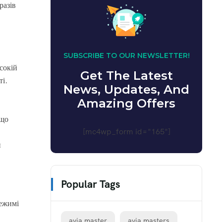
разів
SUBSCRIBE TO OUR NEWSLETTER!
сокій
Get The Latest
ті.
News, Updates, And
Amazing Offers
 що
[mc4wp_form id="165"]
и
Popular Tags
режимі
avia master
avia masters