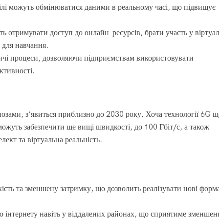
ілі можуть обмінюватися даними в реальному часі, що підвищує
ть отримувати доступ до онлайн-ресурсів, брати участь у віртуа
 для навчання.
чі процеси, дозволяючи підприємствам використовувати
ктивності.
нозами, з’явиться приблизно до 2030 року. Хоча технології 6G щ
 можуть забезпечити ще вищі швидкості, до 100 Гбіт/с, а також
лект та віртуальна реальність.
кість та зменшену затримку, що дозволить реалізувати нові форм
до інтернету навіть у віддалених районах, що сприятиме зменше