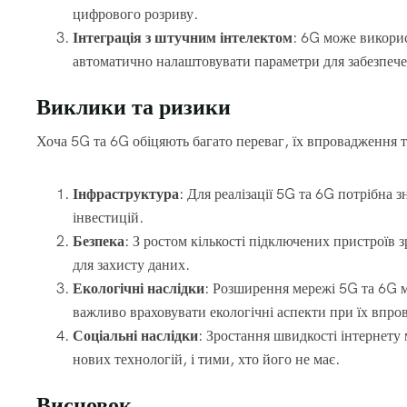
цифрового розриву.
Інтеграція з штучним інтелектом
: 6G може викорис
автоматично налаштовувати параметри для забезпече
Виклики та ризики
Хоча 5G та 6G обіцяють багато переваг, їх впровадження
Інфраструктура
: Для реалізації 5G та 6G потрібна
інвестицій.
Безпека
: З ростом кількості підключених пристроїв з
для захисту даних.
Екологічні наслідки
: Розширення мережі 5G та 6G 
важливо враховувати екологічні аспекти при їх впро
Соціальні наслідки
: Зростання швидкості інтернету
нових технологій, і тими, хто його не має.
Висновок