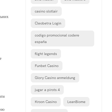
casino slotlair
льних
Cleobetra Login
codigo promocional codere
españa
flight legends
е
Funbet Casino
Glory Casino anmeldung
jugar a pirots 4
ати
Kroon Casino
LeanBiome
нню