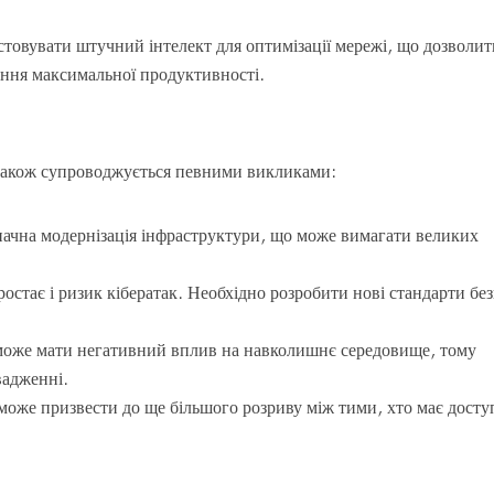
товувати штучний інтелект для оптимізації мережі, що дозволит
ння максимальної продуктивності.
 також супроводжується певними викликами:
 значна модернізація інфраструктури, що може вимагати великих
ростає і ризик кібератак. Необхідно розробити нові стандарти бе
може мати негативний вплив на навколишнє середовище, тому
вадженні.
 може призвести до ще більшого розриву між тими, хто має досту