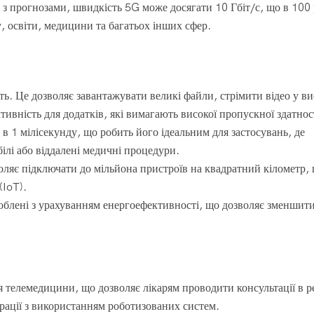
о з прогнозами, швидкість 5G може досягати 10 Гбіт/с, що в 100 
, освіти, медицини та багатьох інших сфер.
ь. Це дозволяє завантажувати великі файли, стрімити відео у ви
тивність для додатків, які вимагають високої пропускної здатнос
 в 1 мілісекунду, що робить його ідеальним для застосувань, де
ілі або віддалені медичні процедури.
оляє підключати до мільйона пристроїв на квадратний кілометр,
(IoT).
роблені з урахуванням енергоефективності, що дозволяє зменшит
я телемедицини, що дозволяє лікарям проводити консультації в 
ерації з використанням роботизованих систем.