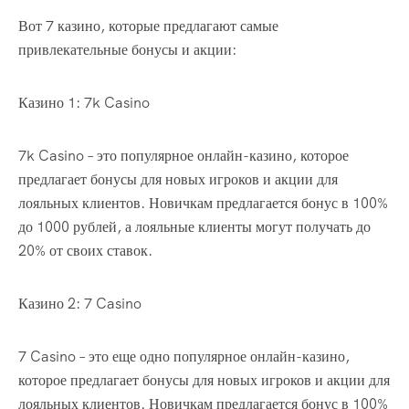
Вот 7 казино, которые предлагают самые
привлекательные бонусы и акции:
Казино 1: 7k Casino
7k Casino – это популярное онлайн-казино, которое
предлагает бонусы для новых игроков и акции для
лояльных клиентов. Новичкам предлагается бонус в 100%
до 1000 рублей, а лояльные клиенты могут получать до
20% от своих ставок.
Казино 2: 7 Casino
7 Casino – это еще одно популярное онлайн-казино,
которое предлагает бонусы для новых игроков и акции для
лояльных клиентов. Новичкам предлагается бонус в 100%