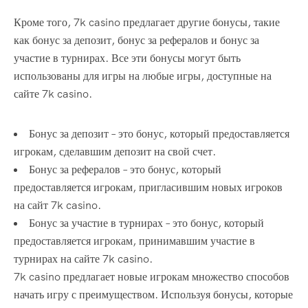
Кроме того, 7k casino предлагает другие бонусы, такие
как бонус за депозит, бонус за рефералов и бонус за
участие в турнирах. Все эти бонусы могут быть
использованы для игры на любые игры, доступные на
сайте 7k casino.
Бонус за депозит – это бонус, который предоставляется
игрокам, сделавшим депозит на свой счет.
Бонус за рефералов – это бонус, который
предоставляется игрокам, пригласившим новых игроков
на сайт 7k casino.
Бонус за участие в турнирах – это бонус, который
предоставляется игрокам, принимавшим участие в
турнирах на сайте 7k casino.
7k casino предлагает новые игрокам множество способов
начать игру с преимуществом. Используя бонусы, которые