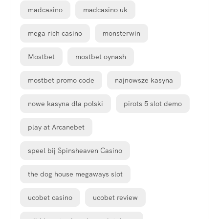
madcasino
madcasino uk
mega rich casino
monsterwin
Mostbet
mostbet oynash
mostbet promo code
najnowsze kasyna
nowe kasyna dla polski
pirots 5 slot demo
play at Arcanebet
speel bij Spinsheaven Casino
the dog house megaways slot
ucobet casino
ucobet review