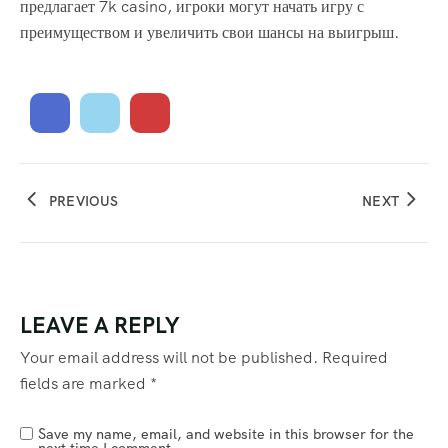
предлагает 7k casino, игроки могут начать игру с
преимуществом и увеличить свои шансы на выигрыш.
PREVIOUS
NEXT
LEAVE A REPLY
Your email address will not be published.
Required
fields are marked
*
Save my name, email, and website in this browser for the
next time I comment.