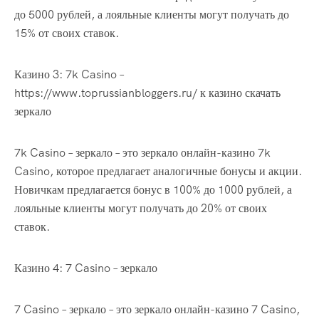
до 5000 рублей, а лояльные клиенты могут получать до
15% от своих ставок.
Казино 3: 7k Casino –
https://www.toprussianbloggers.ru/ к казино скачать
зеркало
7k Casino – зеркало – это зеркало онлайн-казино 7k
Casino, которое предлагает аналогичные бонусы и акции.
Новичкам предлагается бонус в 100% до 1000 рублей, а
лояльные клиенты могут получать до 20% от своих
ставок.
Казино 4: 7 Casino – зеркало
7 Casino – зеркало – это зеркало онлайн-казино 7 Casino,