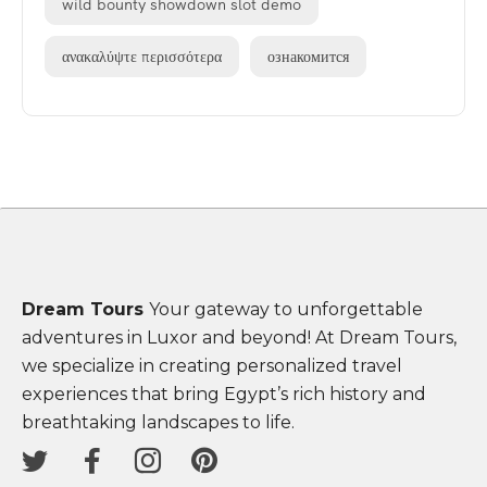
wild bounty showdown slot demo
ανακαλύψτε περισσότερα
ознакомится
Dream Tours
Your gateway to unforgettable
adventures in Luxor and beyond! At Dream Tours,
we specialize in creating personalized travel
experiences that bring Egypt’s rich history and
breathtaking landscapes to life.