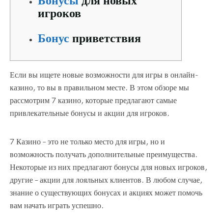
Бонусы
для новых
игроков
Бонус
приветствия
Если вы ищете новые возможности для игры в онлайн-
казино, то вы в правильном месте. В этом обзоре мы
рассмотрим 7 казино, которые предлагают самые
привлекательные бонусы и акции для игроков.
7 Казино – это не только место для игры, но и
возможность получать дополнительные преимущества.
Некоторые из них предлагают бонусы для новых игроков,
другие – акции для лояльных клиентов. В любом случае,
знание о существующих бонусах и акциях может помочь
вам начать играть успешно.