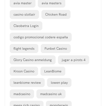
avia master
avia masters
casino slotlair
Chicken Road
Cleobetra Login
codigo promocional codere españa
flight legends
Funbet Casino
Glory Casino anmeldung
jugar a pirots 4
Kroon Casino
LeanBiome
leanbiome review
lowen play
madcasino
madcasino uk
mega rich casino
monsterwin