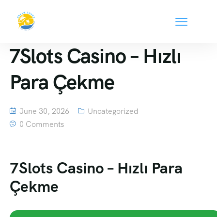
7Slots Casino – Hızlı
Para Çekme
June 30, 2026
Uncategorized
0 Comments
7Slots Casino – Hızlı Para
Çekme