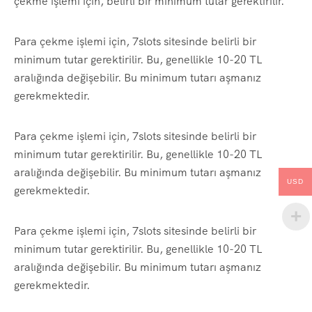
çekme işlemi için, belirli bir minimum tutar gerektirilir.
Para çekme işlemi için, 7slots sitesinde belirli bir
minimum tutar gerektirilir. Bu, genellikle 10-20 TL
aralığında değişebilir. Bu minimum tutarı aşmanız
gerekmektedir.
Para çekme işlemi için, 7slots sitesinde belirli bir
minimum tutar gerektirilir. Bu, genellikle 10-20 TL
aralığında değişebilir. Bu minimum tutarı aşmanız
USD
gerekmektedir.
Para çekme işlemi için, 7slots sitesinde belirli bir
minimum tutar gerektirilir. Bu, genellikle 10-20 TL
aralığında değişebilir. Bu minimum tutarı aşmanız
gerekmektedir.