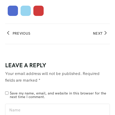
PREVIOUS
NEXT
LEAVE A REPLY
Your email address will not be published.
Required
fields are marked
*
Save my name, email, and website in this browser for the
next time I comment.