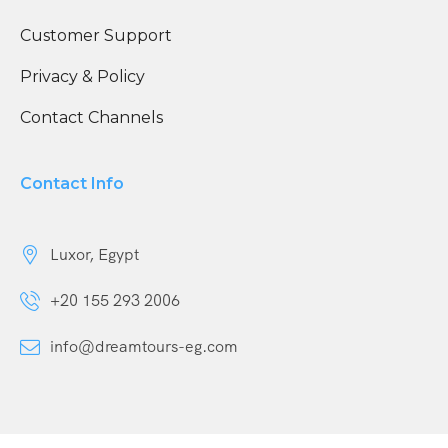
Customer Support
Privacy & Policy
Contact Channels
Contact Info
Luxor, Egypt
+20 155 293 2006
info@dreamtours-eg.com