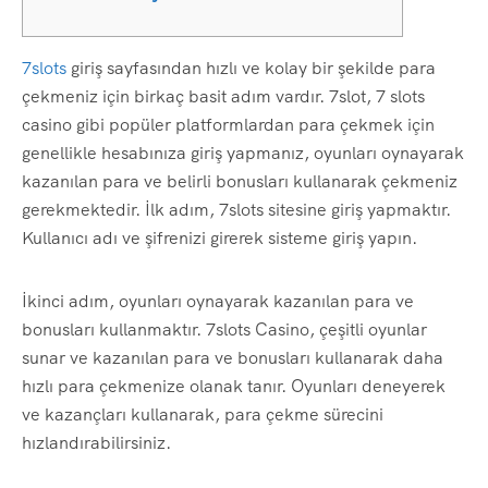
7slots
giriş sayfasından hızlı ve kolay bir şekilde para
çekmeniz için birkaç basit adım vardır. 7slot, 7 slots
casino gibi popüler platformlardan para çekmek için
genellikle hesabınıza giriş yapmanız, oyunları oynayarak
kazanılan para ve belirli bonusları kullanarak çekmeniz
gerekmektedir. İlk adım, 7slots sitesine giriş yapmaktır.
Kullanıcı adı ve şifrenizi girerek sisteme giriş yapın.
İkinci adım, oyunları oynayarak kazanılan para ve
bonusları kullanmaktır. 7slots Casino, çeşitli oyunlar
sunar ve kazanılan para ve bonusları kullanarak daha
hızlı para çekmenize olanak tanır. Oyunları deneyerek
ve kazançları kullanarak, para çekme sürecini
hızlandırabilirsiniz.