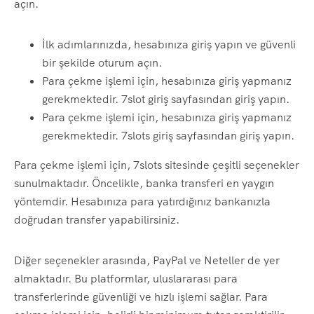
açın.
İlk adımlarınızda, hesabınıza giriş yapın ve güvenli
bir şekilde oturum açın.
Para çekme işlemi için, hesabınıza giriş yapmanız
gerekmektedir. 7slot giriş sayfasından giriş yapın.
Para çekme işlemi için, hesabınıza giriş yapmanız
gerekmektedir. 7slots giriş sayfasından giriş yapın.
Para çekme işlemi için, 7slots sitesinde çeşitli seçenekler
sunulmaktadır. Öncelikle, banka transferi en yaygın
yöntemdir. Hesabınıza para yatırdığınız bankanızla
doğrudan transfer yapabilirsiniz.
Diğer seçenekler arasında, PayPal ve Neteller de yer
almaktadır. Bu platformlar, uluslararası para
transferlerinde güvenliği ve hızlı işlemi sağlar. Para