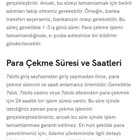
gerçekleştirilir. Ancak, bu süreyi tamamlamak için belirli
adımları takip etmeniz gerekebilir. Örneğin, banka
transferi seçerseniz, bankanızın onayı gerekebilir. Bu
süreç genellikle 1-3 iş günü sürer. Para çekme işlemi
tamamlandığında, e-posta adresinize bir bildirim
gönderilecektir.
Para Çekme Süresi ve Saatleri
7slots giriş sayfasından giriş yapmadan önce, para
çekme sürecini ve saati anlamanız önemlidir. Genellikle
7slot, 7slots casino veya 7slots sitesinden para çekmek
için 24 saatlik bir işlem süresi vardır. Bu süre içinde
istediğiniz zaman para çekme işlemini
gerçekleştirebilirsiniz, ancak bu süre içinde işlem
tamamlanması garanti edilmez. En hızlı şekilde para
çekebilmeniz için, ödeme yönteminizle ilgili detaylı