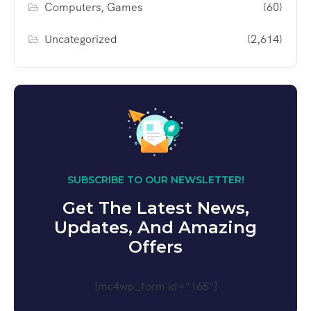
Computers, Games
(60)
Uncategorized
(2,614)
SUBSCRIBE TO OUR NEWSLETTER!
Get The Latest News,
Updates, And Amazing
Offers
[mc4wp_form id="165"]