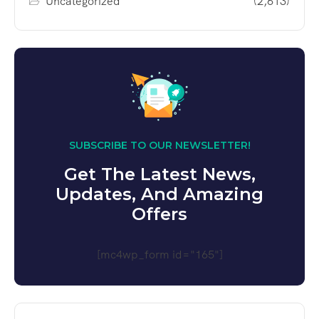
Uncategorized
(2,613)
SUBSCRIBE TO OUR NEWSLETTER!
Get The Latest News,
Updates, And Amazing
Offers
[mc4wp_form id="165"]