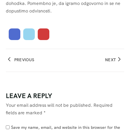
dohodka. Pomembno je, da igramo odgovorno in se ne
dopustimo odvisnosti.
PREVIOUS
NEXT
LEAVE A REPLY
Your email address will not be published.
Required
fields are marked
*
Save my name, email, and website in this browser for the