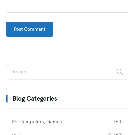
Blog Categories
Computers, Games
(60)