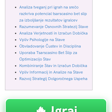
Analiza tveganj pri igrah na srečo
razkriva potencial tsarscasino bet slip
za izboljšanje rezultatov igralcev
Razumevanje Osnovnih Stratezij Stave
Analiza Verjetnosti in Izračun Dobička
Vpliv Psihologije na Stave
Obvladovanje Čustev in Disciplina
Uporaba Tsarscasino Bet Slip za
Optimizacijo Stav
Kombiniranje Stav in Izračun Dobička
Vpliv Informacij in Analize na Stave
Razvoj Strategij Dolgoročnega Uspeha
🔥 Igraj