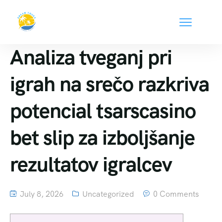
Analiza tveganj pri
igrah na srečo razkriva
potencial tsarscasino
bet slip za izboljšanje
rezultatov igralcev
July 8, 2026
Uncategorized
0 Comments