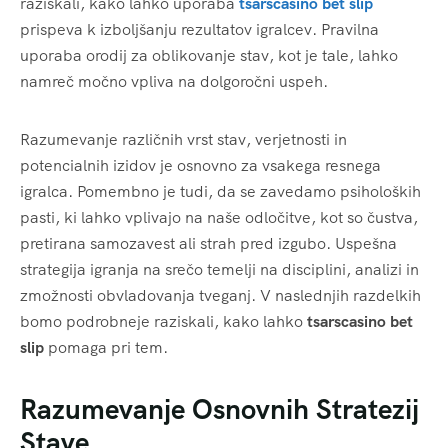
raziskali, kako lahko uporaba
tsarscasino bet slip
prispeva k izboljšanju rezultatov igralcev. Pravilna
uporaba orodij za oblikovanje stav, kot je tale, lahko
namreč močno vpliva na dolgoročni uspeh.
Razumevanje različnih vrst stav, verjetnosti in
potencialnih izidov je osnovno za vsakega resnega
igralca. Pomembno je tudi, da se zavedamo psiholoških
pasti, ki lahko vplivajo na naše odločitve, kot so čustva,
pretirana samozavest ali strah pred izgubo. Uspešna
strategija igranja na srečo temelji na disciplini, analizi in
zmožnosti obvladovanja tveganj. V naslednjih razdelkih
bomo podrobneje raziskali, kako lahko
tsarscasino bet
slip
pomaga pri tem.
Razumevanje Osnovnih Stratezij
Stave