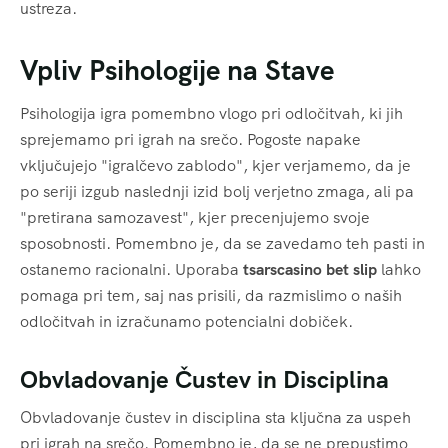
ustreza.
Vpliv Psihologije na Stave
Psihologija igra pomembno vlogo pri odločitvah, ki jih
sprejemamo pri igrah na srečo. Pogoste napake
vključujejo "igralčevo zablodo", kjer verjamemo, da je
po seriji izgub naslednji izid bolj verjetno zmaga, ali pa
"pretirana samozavest", kjer precenjujemo svoje
sposobnosti. Pomembno je, da se zavedamo teh pasti in
ostanemo racionalni. Uporaba
tsarscasino bet slip
lahko
pomaga pri tem, saj nas prisili, da razmislimo o naših
odločitvah in izračunamo potencialni dobiček.
Obvladovanje Čustev in Disciplina
Obvladovanje čustev in disciplina sta ključna za uspeh
pri igrah na srečo. Pomembno je, da se ne prepustimo