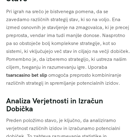
Pri igrah na srečo je bistvenega pomena, da se
zavedamo različnih strategij stav, ki so na voljo. Ena
izmed osnovnih je stavljenje na zmagovalca, ki je precej
preprosta, vendar ima tudi manjše donose. Nasprotno
pa so obstoječe bolj kompleksne strategije, kot so
sistemi, ki vključujejo več stav in ciljajo na večji dobiček.
Pomembno je, da izberemo strategijo, ki ustreza našim
ciljem, tveganju in razumevanju igre. Uporaba
tsarscasino bet slip
omogoča preprosto kombiniranje
različnih strategij in spremljanje potencialnih izidov.
Analiza Verjetnosti in Izračun
Dobička
Preden položimo stavo, je ključno, da analiziramo
verjetnost različnih izidov in izračunamo potencialni
dobiček. To zahteva razumevanje statistike in