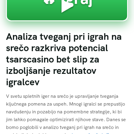
▶️
Analiza tveganj pri igrah na
srečo razkriva potencial
tsarscasino bet slip za
izboljšanje rezultatov
igralcev
V svetu spletnih iger na srečo je upravljanje tveganja
ključnega pomena za uspeh. Mnogi igralci se prepustijo
navdušenju in pozabijo na pomembne strategije, ki bi
jim lahko pomagale optimizirati njihove stave. Danes se
bomo poglobili v analizo tveganj pri igrah na srečo in