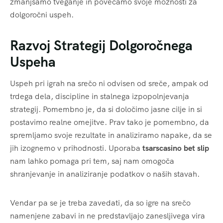
zmanjšamo tveganje in povečamo svoje možnosti za
dolgoročni uspeh.
Razvoj Strategij Dolgoročnega
Uspeha
Uspeh pri igrah na srečo ni odvisen od sreče, ampak od
trdega dela, discipline in stalnega izpopolnjevanja
strategij. Pomembno je, da si določimo jasne cilje in si
postavimo realne omejitve. Prav tako je pomembno, da
spremljamo svoje rezultate in analiziramo napake, da se
jih izognemo v prihodnosti. Uporaba
tsarscasino bet slip
nam lahko pomaga pri tem, saj nam omogoča
shranjevanje in analiziranje podatkov o naših stavah.
Vendar pa se je treba zavedati, da so igre na srečo
namenjene zabavi in ne predstavljajo zanesljivega vira