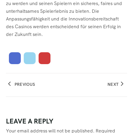
zu werden und seinen Spielern ein sicheres, faires und
unterhaltsames Spielerlebnis zu bieten. Die
Anpassungsfähigkeit und die Innovationsbereitschaft
des Casinos werden entscheidend für seinen Erfolg in
der Zukunft sein.
PREVIOUS
NEXT
LEAVE A REPLY
Your email address will not be published.
Required