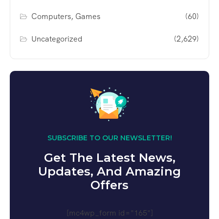
Computers, Games
(60)
Uncategorized
(2,629)
SUBSCRIBE TO OUR NEWSLETTER!
Get The Latest News,
Updates, And Amazing
Offers
[mc4wp_form id="165"]