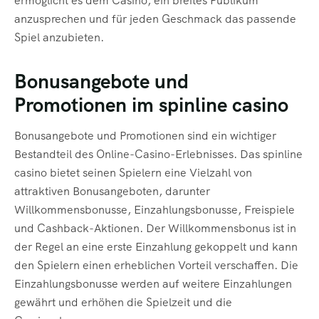
ermöglicht es dem Casino, ein breites Publikum
anzusprechen und für jeden Geschmack das passende
Spiel anzubieten.
Bonusangebote und
Promotionen im spinline casino
Bonusangebote und Promotionen sind ein wichtiger
Bestandteil des Online-Casino-Erlebnisses. Das spinline
casino bietet seinen Spielern eine Vielzahl von
attraktiven Bonusangeboten, darunter
Willkommensbonusse, Einzahlungsbonusse, Freispiele
und Cashback-Aktionen. Der Willkommensbonus ist in
der Regel an eine erste Einzahlung gekoppelt und kann
den Spielern einen erheblichen Vorteil verschaffen. Die
Einzahlungsbonusse werden auf weitere Einzahlungen
gewährt und erhöhen die Spielzeit und die