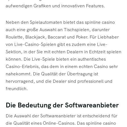
aufwendigen Grafiken und innovativen Features.
Neben den Spielautomaten bietet das spinline casino
auch eine große Auswahl an Tischspielen, darunter
Roulette, Blackjack, Baccarat und Poker. Für Liebhaber
von Live-Casino-Spielen gibt es zudem eine Live-
Sektion, in der Sie mit echten Dealern in Echtzeit spielen
können. Die Live-Spiele bieten ein authentisches
Casino-Erlebnis, das dem in einem echten Casino sehr
nahekommt. Die Qualität der Übertragung ist
hervorragend, und die Dealer sind professionell und
freundlich.
Die Bedeutung der Softwareanbieter
Die Auswahl der Softwareanbieter ist entscheidend für
die Qualität eines Online-Casinos. Das spinline casino