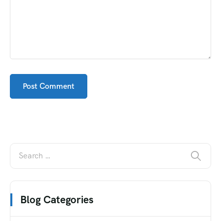
Blog Categories