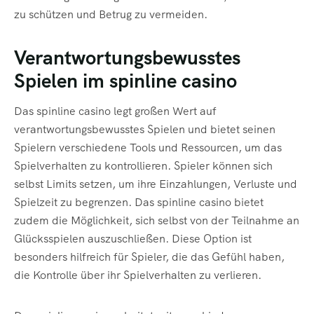
zu schützen und Betrug zu vermeiden.
Verantwortungsbewusstes
Spielen im spinline casino
Das spinline casino legt großen Wert auf
verantwortungsbewusstes Spielen und bietet seinen
Spielern verschiedene Tools und Ressourcen, um das
Spielverhalten zu kontrollieren. Spieler können sich
selbst Limits setzen, um ihre Einzahlungen, Verluste und
Spielzeit zu begrenzen. Das spinline casino bietet
zudem die Möglichkeit, sich selbst von der Teilnahme an
Glücksspielen auszuschließen. Diese Option ist
besonders hilfreich für Spieler, die das Gefühl haben,
die Kontrolle über ihr Spielverhalten zu verlieren.