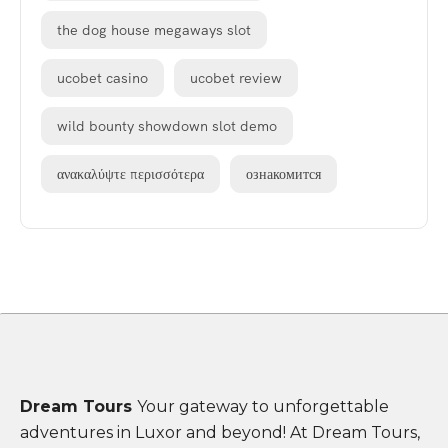
the dog house megaways slot
ucobet casino
ucobet review
wild bounty showdown slot demo
ανακαλύψτε περισσότερα
ознакомится
Dream Tours
Your gateway to unforgettable
adventures in Luxor and beyond! At Dream Tours,