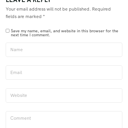
Your email address will not be published.
Required
fields are marked
*
Save my name, email, and website in this browser for the
next time I comment.