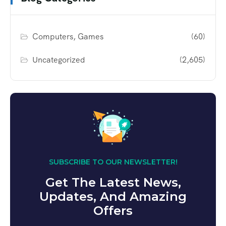
Computers, Games
(60)
Uncategorized
(2,605)
SUBSCRIBE TO OUR NEWSLETTER!
Get The Latest News,
Updates, And Amazing
Offers