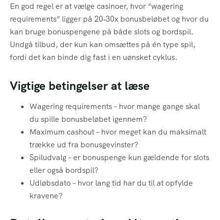
En god regel er at vælge casinoer, hvor “wagering
requirements” ligger på 20‑30x bonusbeløbet og hvor du
kan bruge bonuspengene på både slots og bordspil.
Undgå tilbud, der kun kan omsættes på én type spil,
fordi det kan binde dig fast i en uønsket cyklus.
Vigtige betingelser at læse
Wagering requirements – hvor mange gange skal
du spille bonusbeløbet igennem?
Maximum cashout – hvor meget kan du maksimalt
trække ud fra bonusgevinster?
Spiludvalg – er bonuspenge kun gældende for slots
eller også bordspil?
Udløbsdato – hvor lang tid har du til at opfylde
kravene?