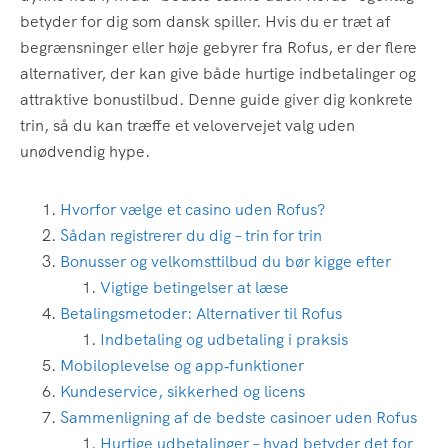
betyder for dig som dansk spiller. Hvis du er træt af
begrænsninger eller høje gebyrer fra Rofus, er der flere
alternativer, der kan give både hurtige indbetalinger og
attraktive bonustilbud. Denne guide giver dig konkrete
trin, så du kan træffe et velovervejet valg uden
unødvendig hype.
Hvorfor vælge et casino uden Rofus?
Sådan registrerer du dig – trin for trin
Bonusser og velkomsttilbud du bør kigge efter
Vigtige betingelser at læse
Betalingsmetoder: Alternativer til Rofus
Indbetaling og udbetaling i praksis
Mobiloplevelse og app‑funktioner
Kundeservice, sikkerhed og licens
Sammenligning af de bedste casinoer uden Rofus
Hurtige udbetalinger – hvad betyder det for