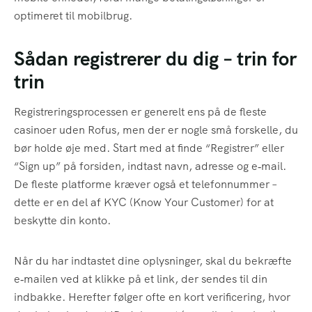
optimeret til mobilbrug.
Sådan registrerer du dig – trin for
trin
Registreringsprocessen er generelt ens på de fleste
casinoer uden Rofus, men der er nogle små forskelle, du
bør holde øje med. Start med at finde “Registrer” eller
“Sign up” på forsiden, indtast navn, adresse og e‑mail.
De fleste platforme kræver også et telefonnummer –
dette er en del af KYC (Know Your Customer) for at
beskytte din konto.
Når du har indtastet dine oplysninger, skal du bekræfte
e‑mailen ved at klikke på et link, der sendes til din
indbakke. Herefter følger ofte en kort verificering, hvor