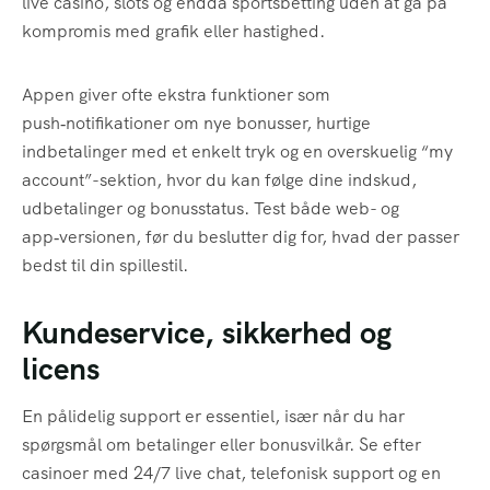
live casino, slots og endda sportsbetting uden at gå på
kompromis med grafik eller hastighed.
Appen giver ofte ekstra funktioner som
push‑notifikationer om nye bonusser, hurtige
indbetalinger med et enkelt tryk og en overskuelig “my
account”-sektion, hvor du kan følge dine indskud,
udbetalinger og bonusstatus. Test både web- og
app‑versionen, før du beslutter dig for, hvad der passer
bedst til din spillestil.
Kundeservice, sikkerhed og
licens
En pålidelig support er essentiel, især når du har
spørgsmål om betalinger eller bonusvilkår. Se efter
casinoer med 24/7 live chat, telefonisk support og en