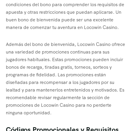
condiciones del bono para comprender los requisitos de
apuesta y otras restricciones que puedan aplicarse. Un
buen bono de bienvenida puede ser una excelente
manera de comenzar tu aventura en Locowin Casino.
Además del bono de bienvenida, Locowin Casino ofrece
una variedad de promociones continuas para sus
jugadores habituales. Estas promociones pueden incluir
bonos de recarga, tiradas gratis, torneos, sorteos y
programas de fidelidad. Las promociones están
diseñadas para recompensar a los jugadores por su
lealtad y para mantenerlos entretenidos y motivados. Es
recomendable revisar regularmente la sección de
promociones de Locowin Casino para no perderte
ninguna oportunidad.
Códigos Promocionales y Requisitos