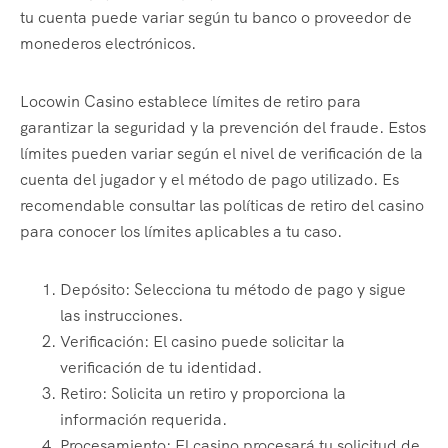
tu cuenta puede variar según tu banco o proveedor de
monederos electrónicos.
Locowin Casino establece límites de retiro para
garantizar la seguridad y la prevención del fraude. Estos
límites pueden variar según el nivel de verificación de la
cuenta del jugador y el método de pago utilizado. Es
recomendable consultar las políticas de retiro del casino
para conocer los límites aplicables a tu caso.
Depósito: Selecciona tu método de pago y sigue
las instrucciones.
Verificación: El casino puede solicitar la
verificación de tu identidad.
Retiro: Solicita un retiro y proporciona la
información requerida.
Procesamiento: El casino procesará tu solicitud de