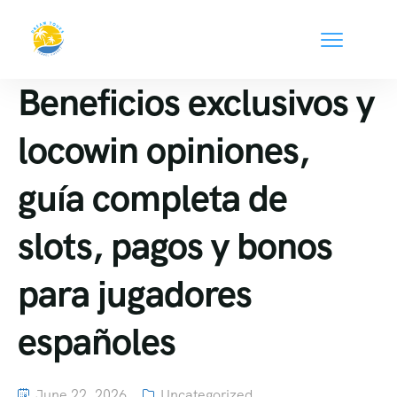
Beneficios exclusivos y
locowin opiniones,
guía completa de
slots, pagos y bonos
para jugadores
españoles
June 22, 2026
Uncategorized