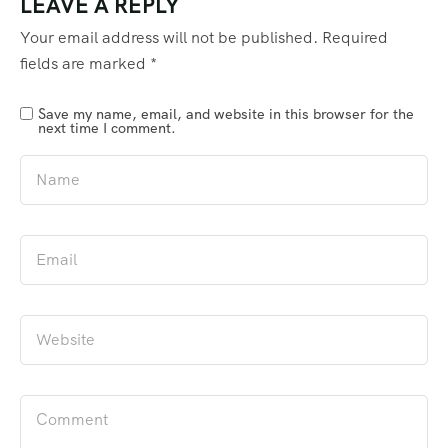
LEAVE A REPLY
Your email address will not be published.
Required
fields are marked
*
Save my name, email, and website in this browser for the
next time I comment.