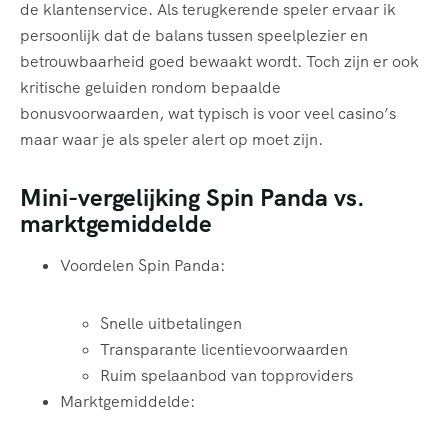
de klantenservice. Als terugkerende speler ervaar ik
persoonlijk dat de balans tussen speelplezier en
betrouwbaarheid goed bewaakt wordt. Toch zijn er ook
kritische geluiden rondom bepaalde
bonusvoorwaarden, wat typisch is voor veel casino’s
maar waar je als speler alert op moet zijn.
Mini-vergelijking Spin Panda vs.
marktgemiddelde
Voordelen Spin Panda:
Snelle uitbetalingen
Transparante licentievoorwaarden
Ruim spelaanbod van topproviders
Marktgemiddelde: