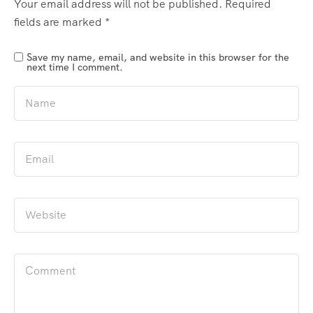
Your email address will not be published.
Required
fields are marked
*
Save my name, email, and website in this browser for the
next time I comment.