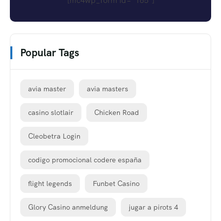
[mc4wp_form id="165"]
Popular Tags
avia master
avia masters
casino slotlair
Chicken Road
Cleobetra Login
codigo promocional codere españa
flight legends
Funbet Casino
Glory Casino anmeldung
jugar a pirots 4