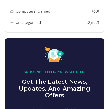
Computers, Games
(60)
Uncategorized
(2,602)
SUBSCRIBE TO OUR NEWSLETTER!
Get The Latest News,
Updates, And Amazing
Offers