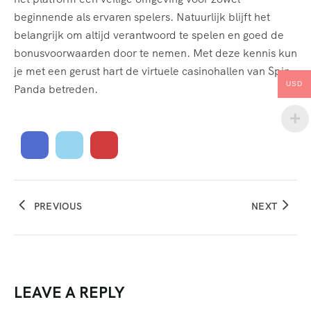
beginnende als ervaren spelers. Natuurlijk blijft het
belangrijk om altijd verantwoord te spelen en goed de
bonusvoorwaarden door te nemen. Met deze kennis kun
je met een gerust hart de virtuele casinohallen van Spin
USD
Panda betreden.
PREVIOUS
NEXT
LEAVE A REPLY