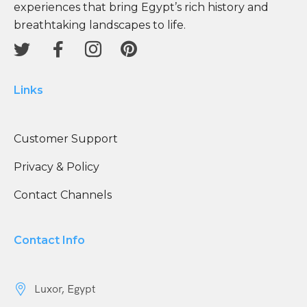
experiences that bring Egypt’s rich history and
breathtaking landscapes to life.
Links
Customer Support
Privacy & Policy
Contact Channels
Contact Info
Luxor, Egypt