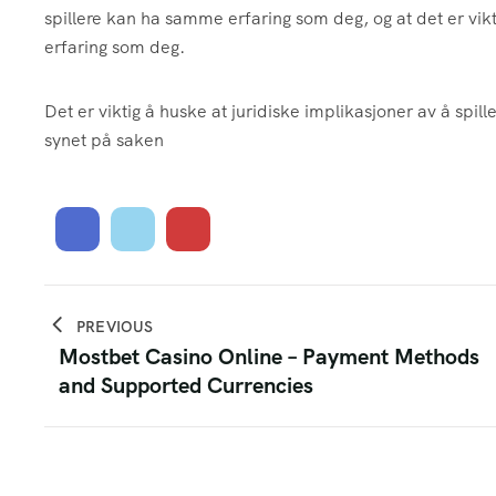
spillere kan ha samme erfaring som deg, og at det er vikt
erfaring som deg.
Det er viktig å huske at juridiske implikasjoner av å spill
synet på saken
PREVIOUS
Mostbet Casino Online – Payment Methods
and Supported Currencies