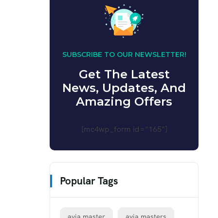
SUBSCRIBE TO OUR NEWSLETTER!
Get The Latest
News, Updates, And
Amazing Offers
[mc4wp_form id="165"]
Popular Tags
avia master
avia masters