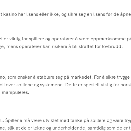
ino har lisens eller ikke, og sikre seg en lisens før de åpner
 det er viktig for spillere og operatører å være oppmerksomme p
nge, mens operatører kan risikere å bli straffet for lovbrudd.
asino, som ønsker å etablere seg på markedet. For å sikre trygge
oll over spillene og systemene. Dette er spesielt viktig for nors
n manipuleres.
roll. Spillene må være utviklet med tanke på spillere og være tr
llene, slik at de er lekne og underholdende, samtidig som de er 