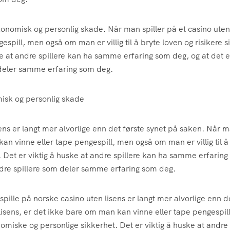
l økonomisk og personlig skade. Når man spiller på et casino uten
spill, men også om man er villig til å bryte loven og risikere si
e at andre spillere kan ha samme erfaring som deg, og at det e
m deler samme erfaring som deg.
omisk og personlig skade
sens er langt mer alvorlige enn det første synet på saken. Når 
kan vinne eller tape pengespill, men også om man er villig til å
. Det er viktig å huske at andre spillere kan ha samme erfarin
 andre spillere som deler samme erfaring som deg.
 spille på norske casino uten lisens er langt mer alvorlige enn d
 lisens, er det ikke bare om man kan vinne eller tape pengespil
konomiske og personlige sikkerhet. Det er viktig å huske at andre