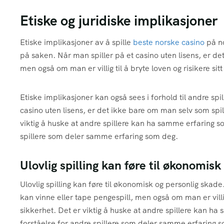
Etiske og juridiske implikasjoner
Etiske implikasjoner av å spille
beste norske casino
på no
på saken. Når man spiller på et casino uten lisens, er d
men også om man er villig til å bryte loven og risikere si
Etiske implikasjoner kan også sees i forhold til andre s
casino uten lisens, er det ikke bare om man selv som sp
viktig å huske at andre spillere kan ha samme erfaring som
spillere som deler samme erfaring som deg.
Ulovlig spilling kan føre til økonomis
Ulovlig spilling kan føre til økonomisk og personlig skad
kan vinne eller tape pengespill, men også om man er villig
sikkerhet. Det er viktig å huske at andre spillere kan ha 
forståelse for andre spillere som deler samme erfaring 