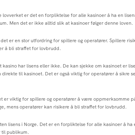
e lovverket er det en forpliktelse for alle kasinoer å ha en lisen
m. Men det er ikke alltid slik at kasinoer følger denne loven.
et er en stor utfordring for spillere og operatører. Spillere risi
r å bli straffet for lovbrudd.
kasino har lisens eller ikke. De kan sjekke om kasinoet er lis
irekte til kasinoet. Det er også viktig for operatører å sikre s
 det er viktig for spillere og operatører å være oppmerksomme p
nge, mens operatører kan risikere å bli straffet for lovbrudd.
ten lisens i Norge. Det er en forpliktelse for alle kasinoer å ha
 til publikum.