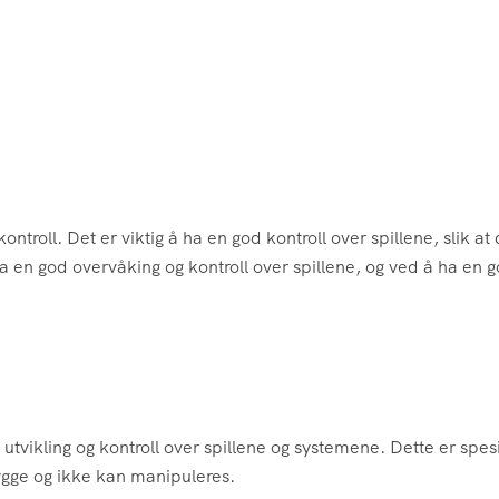
kontroll. Det er viktig å ha en god kontroll over spillene, slik at
a en god overvåking og kontroll over spillene, og ved å ha en 
 utvikling og kontroll over spillene og systemene. Dette er spesi
rygge og ikke kan manipuleres.