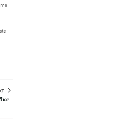
amme
ste
XT
 Икс