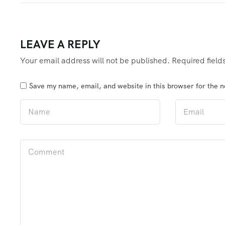
LEAVE A REPLY
Your email address will not be published.
Required fiel
Save my name, email, and website in this browser for the 