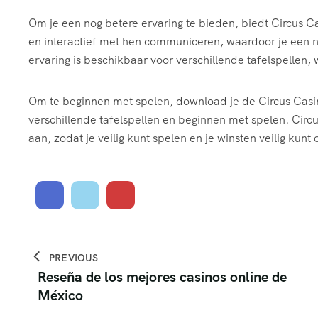
Om je een nog betere ervaring te bieden, biedt Circus Ca
en interactief met hen communiceren, waardoor je een nog
ervaring is beschikbaar voor verschillende tafelspellen,
Om te beginnen met spelen, download je de Circus Casino
verschillende tafelspellen en beginnen met spelen. Cir
aan, zodat je veilig kunt spelen en je winsten veilig kunt
PREVIOUS
Reseña de los mejores casinos online de
México