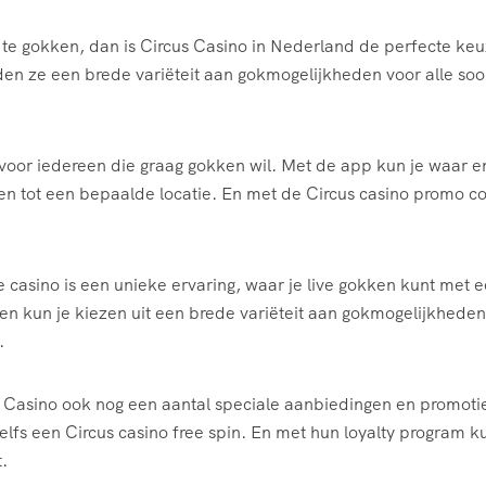
 te gokken, dan is Circus Casino in Nederland de perfecte keu
den ze een brede variëteit aan gokmogelijkheden voor alle soo
oor iedereen die graag gokken wil. Met de app kun je waar e
ken tot een bepaalde locatie. En met de Circus casino promo c
 casino is een unieke ervaring, waar je live gokken kunt met 
en kun je kiezen uit een brede variëteit aan gokmogelijkheden
.
s Casino ook nog een aantal speciale aanbiedingen en promoti
elfs een Circus casino free spin. En met hun loyalty program k
.