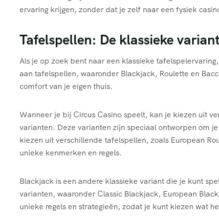
ervaring krijgen, zonder dat je zelf naar een fysiek casin
Tafelspellen: De klassieke varian
Als je op zoek bent naar een klassieke tafelspelervaring
aan tafelspellen, waaronder Blackjack, Roulette en Bacc
comfort van je eigen thuis.
Wanneer je bij Circus Casino speelt, kan je kiezen uit v
varianten. Deze varianten zijn speciaal ontworpen om je
kiezen uit verschillende tafelspellen, zoals European Ro
unieke kenmerken en regels.
Blackjack is een andere klassieke variant die je kunt spe
varianten, waaronder Classic Blackjack, European Blackj
unieke regels en strategieën, zodat je kunt kiezen wat het