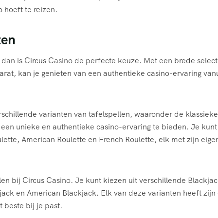
o hoeft te reizen.
ten
, dan is Circus Casino de perfecte keuze. Met een brede select
arat, kan je genieten van een authentieke casino-ervaring van
erschillende varianten van tafelspellen, waaronder de klassieke
 een unieke en authentieke casino-ervaring te bieden. Je kunt
ulette, American Roulette en French Roulette, elk met zijn eige
len bij Circus Casino. Je kunt kiezen uit verschillende Blackja
ack en American Blackjack. Elk van deze varianten heeft zijn
 beste bij je past.