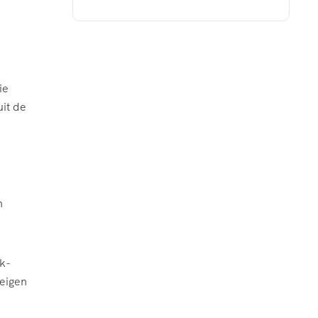
ie
uit de
n
ck-
 eigen