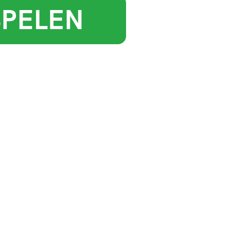
SPELEN