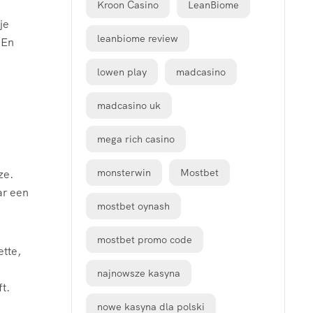
Kroon Casino
LeanBiome
je
leanbiome review
 En
lowen play
madcasino
madcasino uk
mega rich casino
monsterwin
Mostbet
ze.
ar een
mostbet oynash
mostbet promo code
tte,
najnowsze kasyna
t.
nowe kasyna dla polski