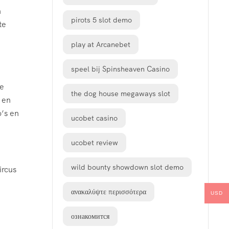
n
pirots 5 slot demo
te
play at Arcanebet
speel bij Spinsheaven Casino
te
the dog house megaways slot
 en
o’s en
ucobet casino
ucobet review
wild bounty showdown slot demo
ircus
ανακαλύψτε περισσότερα
USD
ознакомится