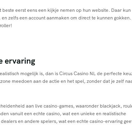
t beste eerst eens een kijkje nemen op hun website. Daar kun 
, en zelfs een account aanmaken om direct te kunnen gokken.
oller!
e ervaring
realistisch mogelijk is, dan is Circus Casino NL de perfecte keu
tzone meedoen aan de actie en het spel, zonder dat je zelf na
heidenheid aan live casino-games, waaronder blackjack, roule
en vanuit een echte casino, wat een unieke en realistische
 dealers en andere spelers, wat een echte casino-ervaring geef