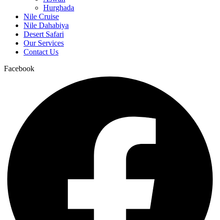
Hurghada
Nile Cruise
Nile Dahabiya
Desert Safari
Our Services
Contact Us
Facebook