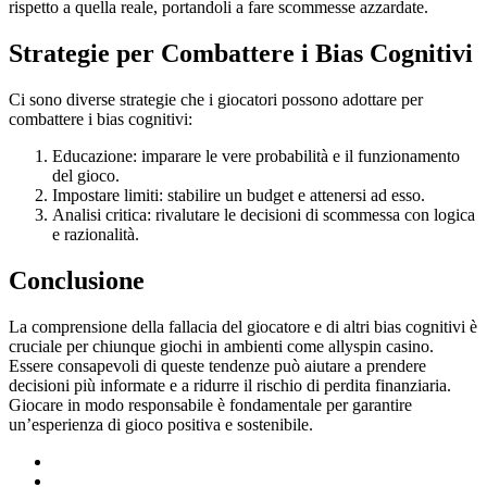
rispetto a quella reale, portandoli a fare scommesse azzardate.
Strategie per Combattere i Bias Cognitivi
Ci sono diverse strategie che i giocatori possono adottare per
combattere i bias cognitivi:
Educazione: imparare le vere probabilità e il funzionamento
del gioco.
Impostare limiti: stabilire un budget e attenersi ad esso.
Analisi critica: rivalutare le decisioni di scommessa con logica
e razionalità.
Conclusione
La comprensione della fallacia del giocatore e di altri bias cognitivi è
cruciale per chiunque giochi in ambienti come allyspin casino.
Essere consapevoli di queste tendenze può aiutare a prendere
decisioni più informate e a ridurre il rischio di perdita finanziaria.
Giocare in modo responsabile è fondamentale per garantire
un’esperienza di gioco positiva e sostenibile.