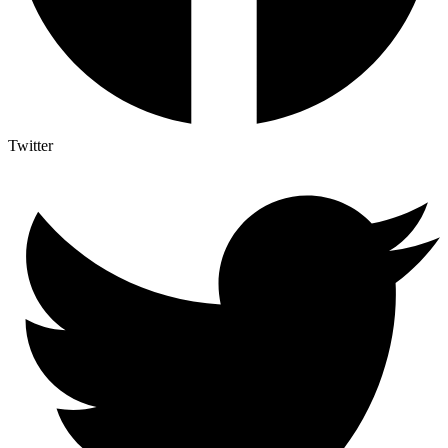
Twitter