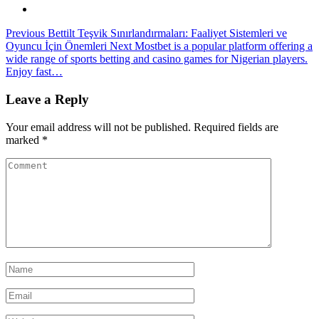
Previous
Bettilt Teşvik Sınırlandırmaları: Faaliyet Sistemleri ve
Oyuncu İçin Önemleri
Next
Mostbet is a popular platform offering a
wide range of sports betting and casino games for Nigerian players.
Enjoy fast…
Leave a Reply
Your email address will not be published.
Required fields are
marked
*