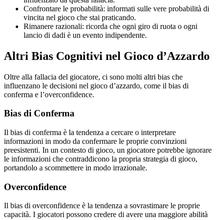
Confrontare le probabilità: informati sulle vere probabilità di
vincita nel gioco che stai praticando.
Rimanere razionali: ricorda che ogni giro di ruota o ogni
lancio di dadi è un evento indipendente.
Altri Bias Cognitivi nel Gioco d’Azzardo
Oltre alla fallacia del giocatore, ci sono molti altri bias che
influenzano le decisioni nel gioco d’azzardo, come il bias di
conferma e l’overconfidence.
Bias di Conferma
Il bias di conferma è la tendenza a cercare o interpretare
informazioni in modo da confermare le proprie convinzioni
preesistenti. In un contesto di gioco, un giocatore potrebbe ignorare
le informazioni che contraddicono la propria strategia di gioco,
portandolo a scommettere in modo irrazionale.
Overconfidence
Il bias di overconfidence è la tendenza a sovrastimare le proprie
capacità. I giocatori possono credere di avere una maggiore abilità