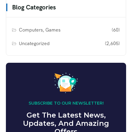
Blog Categories
Computers, Games
(60)
Uncategorized
(2,605)
SUBSCRIBE TO OUR NEWSLETTER!
Get The Latest News,
Updates, And Amazing
Offers