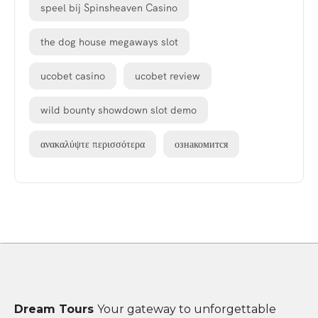
speel bij Spinsheaven Casino
the dog house megaways slot
ucobet casino
ucobet review
wild bounty showdown slot demo
ανακαλύψτε περισσότερα
ознакомится
Dream Tours
Your gateway to unforgettable