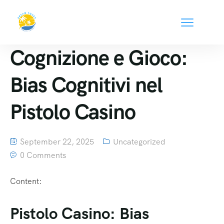
Cognizione e Gioco:
Bias Cognitivi nel
Pistolo Casino
September 22, 2025
Uncategorized
0 Comments
Content:
Pistolo Casino: Bias