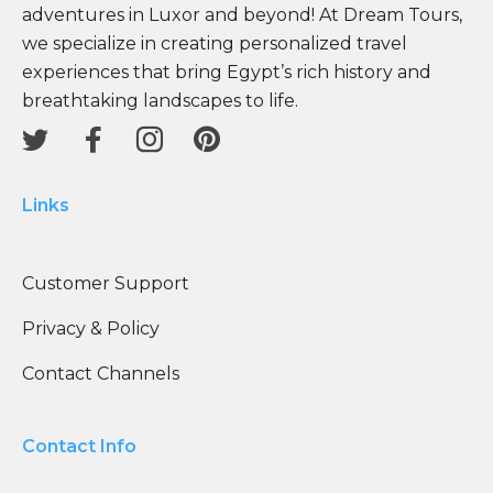
adventures in Luxor and beyond! At Dream Tours,
we specialize in creating personalized travel
experiences that bring Egypt’s rich history and
breathtaking landscapes to life.
Links
Customer Support
Privacy & Policy
Contact Channels
Contact Info