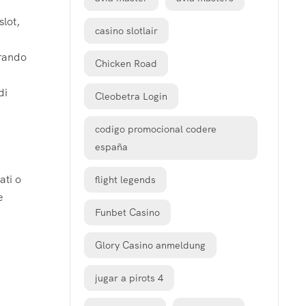
slot,
casino slotlair
orando
Chicken Road
di
Cleobetra Login
codigo promocional codere
españa
ati o
flight legends
e
Funbet Casino
i
Glory Casino anmeldung
jugar a pirots 4