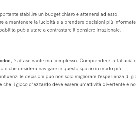
mportante stabilire un budget chiaro e attenersi ad esso.
re a mantenere la lucidità e a prendere decisioni più informate
bilità può aiutare a contrastare il pensiero irrazionale.
oodoo
, è affascinante ma complesso. Comprendere la fallacia 
catore che desidera navigare in questo spazio in modo più
fluenzi le decisioni può non solo migliorare l’esperienza di gi
e che il gioco d’azzardo deve essere un’attività divertente e n