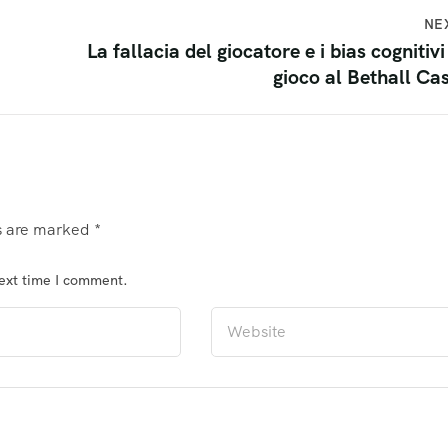
NE
La fallacia del giocatore e i bias cognitivi
gioco al Bethall Ca
ds are marked
*
next time I comment.