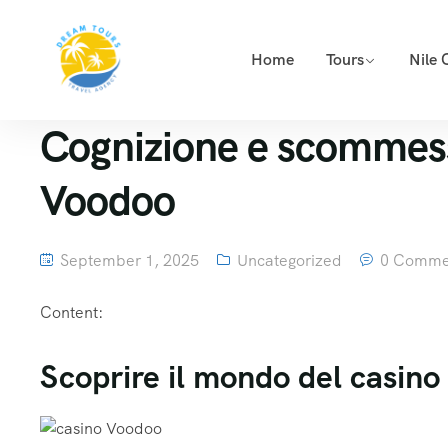
Home
Tours
Nile 
Cognizione e scommesse
Voodoo
September 1, 2025
Uncategorized
0 Comme
Content:
Scoprire il mondo del casino 