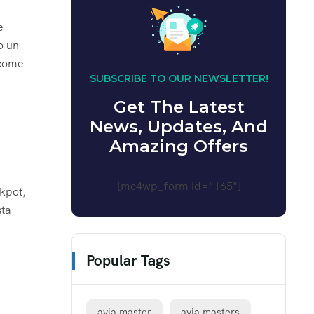
e
o un
 come
SUBSCRIBE TO OUR NEWSLETTER!
Get The Latest
News, Updates, And
Amazing Offers
[mc4wp_form id="165"]
ckpot,
sta
Popular Tags
avia master
avia masters