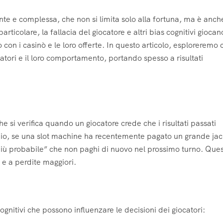
ante e complessa, che non si limita solo alla fortuna, ma è anch
rticolare, la fallacia del giocatore e altri bias cognitivi giocan
no con i casinò e le loro offerte. In questo articolo, esploreremo
catori e il loro comportamento, portando spesso a risultati
e si verifica quando un giocatore crede che i risultati passati
empio, se una slot machine ha recentemente pagato un grande ja
iù probabile” che non paghi di nuovo nel prossimo turno. Que
e a perdite maggiori.
 cognitivi che possono influenzare le decisioni dei giocatori: