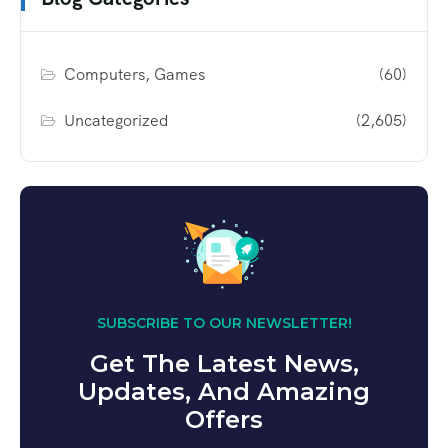
Computers, Games
(60)
Uncategorized
(2,605)
SUBSCRIBE TO OUR NEWSLETTER!
Get The Latest News,
Updates, And Amazing
Offers