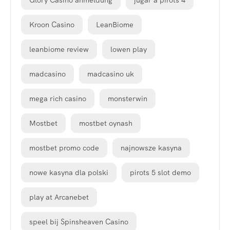
Kroon Casino
LeanBiome
leanbiome review
lowen play
madcasino
madcasino uk
mega rich casino
monsterwin
Mostbet
mostbet oynash
mostbet promo code
najnowsze kasyna
nowe kasyna dla polski
pirots 5 slot demo
play at Arcanebet
speel bij Spinsheaven Casino