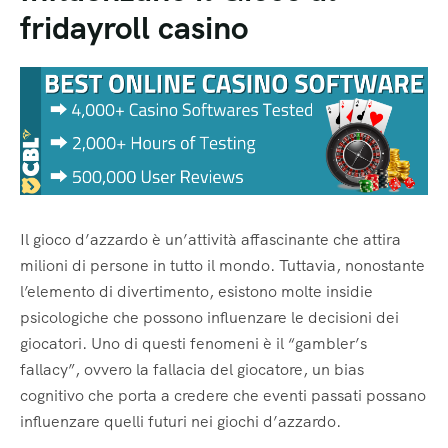
fridayroll casino
Il gioco d’azzardo è un’attività affascinante che attira
milioni di persone in tutto il mondo. Tuttavia, nonostante
l’elemento di divertimento, esistono molte insidie
psicologiche che possono influenzare le decisioni dei
giocatori. Uno di questi fenomeni è il “gambler’s
fallacy”, ovvero la fallacia del giocatore, un bias
cognitivo che porta a credere che eventi passati possano
influenzare quelli futuri nei giochi d’azzardo.