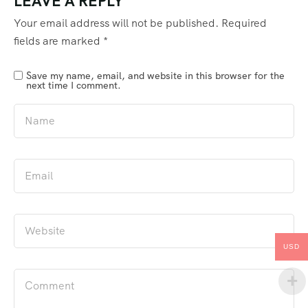
LEAVE A REPLY
Your email address will not be published.
Required
fields are marked
*
Save my name, email, and website in this browser for the
next time I comment.
USD