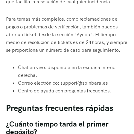
que facilita la resolución de cualquier incidencia.
Para temas más complejos, como reclamaciones de
pagos o problemas de verificación, también puedes
abrir un ticket desde la sección “Ayuda”. El tiempo
medio de resolución de tickets es de 24 horas, y siempre
se proporciona un número de caso para seguimiento.
Chat en vivo: disponible en la esquina inferior
derecha.
Correo electrónico: support@spinbara.es
Centro de ayuda con preguntas frecuentes.
Preguntas frecuentes rápidas
¿Cuánto tiempo tarda el primer
depósito?