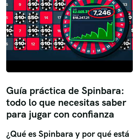
Guía práctica de Spinbara:
todo lo que necesitas saber
para jugar con confianza
¿Qué es Spinbara y por qué está