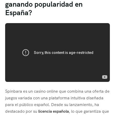
ganando popularidad en
España?
Spinbara es un casino online que combina una oferta de
juegos variada con una plataforma intuitiva diseñada
para el público español. Desde su lanzamiento, ha
destacado por su
licencia española
, lo que garantiza que