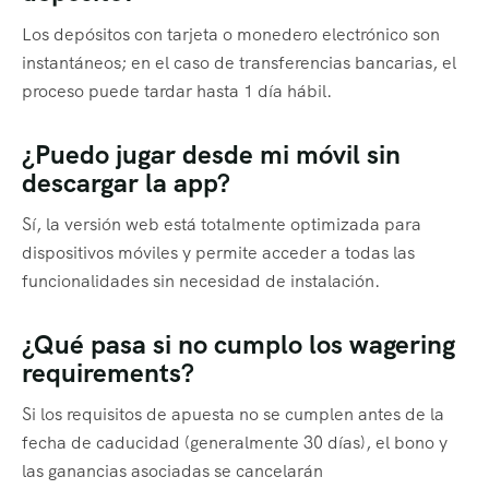
Los depósitos con tarjeta o monedero electrónico son
instantáneos; en el caso de transferencias bancarias, el
proceso puede tardar hasta 1 día hábil.
¿Puedo jugar desde mi móvil sin
descargar la app?
Sí, la versión web está totalmente optimizada para
dispositivos móviles y permite acceder a todas las
funcionalidades sin necesidad de instalación.
¿Qué pasa si no cumplo los wagering
requirements?
Si los requisitos de apuesta no se cumplen antes de la
fecha de caducidad (generalmente 30 días), el bono y
las ganancias asociadas se cancelarán