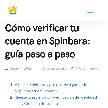
Cómo verificar tu
cuenta en Spinbara:
guía paso a paso
June 4, 2026
Uncategorized
0 Comments
¿Qué es Spinbara y por qué está ganando
popularidad en España?
Registro paso a paso y verificación de identidad
Creación de cuenta