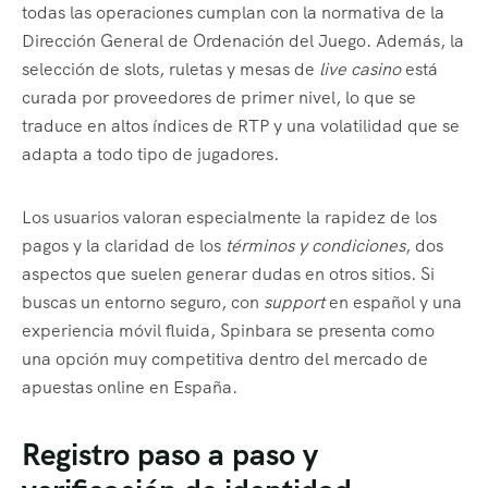
todas las operaciones cumplan con la normativa de la
Dirección General de Ordenación del Juego. Además, la
selección de slots, ruletas y mesas de
live casino
está
curada por proveedores de primer nivel, lo que se
traduce en altos índices de RTP y una volatilidad que se
adapta a todo tipo de jugadores.
Los usuarios valoran especialmente la rapidez de los
pagos y la claridad de los
términos y condiciones
, dos
aspectos que suelen generar dudas en otros sitios. Si
buscas un entorno seguro, con
support
en español y una
experiencia móvil fluida, Spinbara se presenta como
una opción muy competitiva dentro del mercado de
apuestas online en España.
Registro paso a paso y