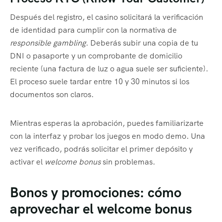
Después del registro, el casino solicitará la verificación
de identidad para cumplir con la normativa de
responsible gambling
. Deberás subir una copia de tu
DNI o pasaporte y un comprobante de domicilio
reciente (una factura de luz o agua suele ser suficiente).
El proceso suele tardar entre 10 y 30 minutos si los
documentos son claros.
Mientras esperas la aprobación, puedes familiarizarte
con la interfaz y probar los juegos en modo demo. Una
vez verificado, podrás solicitar el primer depósito y
activar el
welcome bonus
sin problemas.
Bonos y promociones: cómo
aprovechar el welcome bonus