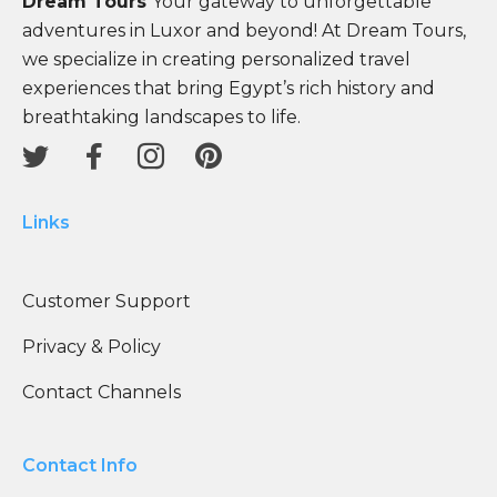
Dream Tours
Your gateway to unforgettable
adventures in Luxor and beyond! At Dream Tours,
we specialize in creating personalized travel
experiences that bring Egypt’s rich history and
breathtaking landscapes to life.
Links
Customer Support
Privacy & Policy
Contact Channels
Contact Info