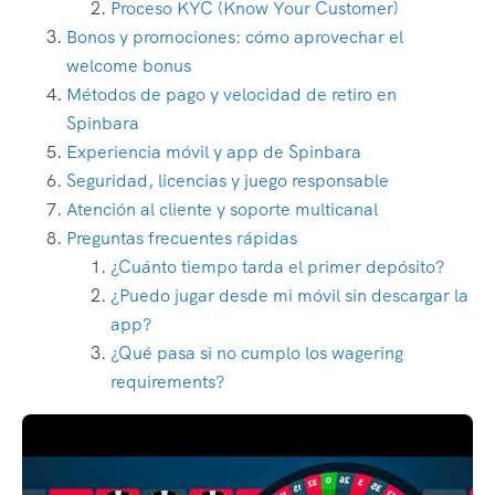
Proceso KYC (Know Your Customer)
Bonos y promociones: cómo aprovechar el
welcome bonus
Métodos de pago y velocidad de retiro en
Spinbara
Experiencia móvil y app de Spinbara
Seguridad, licencias y juego responsable
Atención al cliente y soporte multicanal
Preguntas frecuentes rápidas
¿Cuánto tiempo tarda el primer depósito?
¿Puedo jugar desde mi móvil sin descargar la
app?
¿Qué pasa si no cumplo los wagering
requirements?