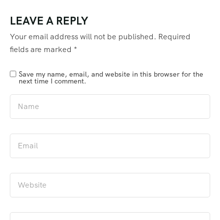
LEAVE A REPLY
Your email address will not be published.
Required
fields are marked
*
Save my name, email, and website in this browser for the
next time I comment.