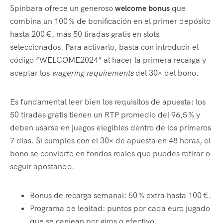
Spinbara ofrece un generoso
welcome bonus
que
combina un 100 % de bonificación en el primer depósito
hasta 200 €, más 50 tiradas gratis en slots
seleccionados. Para activarlo, basta con introducir el
código “WELCOME2024” al hacer la primera recarga y
aceptar los
wagering requirements
del 30× del bono.
Es fundamental leer bien los requisitos de apuesta: los
50 tiradas gratis tienen un RTP promedio del 96,5 % y
deben usarse en juegos elegibles dentro de los primeros
7 días. Si cumples con el 30× de apuesta en 48 horas, el
bono se convierte en fondos reales que puedes retirar o
seguir apostando.
Bonus de recarga semanal: 50 % extra hasta 100 €.
Programa de lealtad: puntos por cada euro jugado
que se canjean por giros o efectivo.