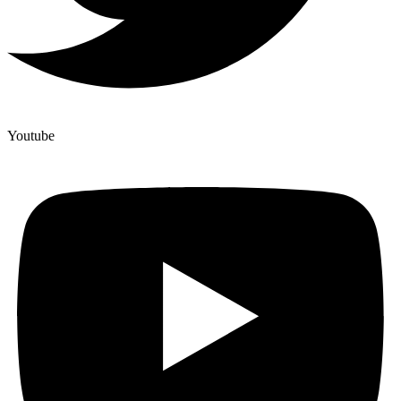
Youtube