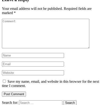
Your email address will not be published.
Required fields are
marked
*
Save my name, email, and website in this browser for the next
time I comment.
Search for: