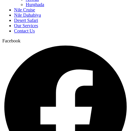
Hurghada
Nile Cruise
Nile Dahabiya
Desert Safari
Our Services
Contact Us
Facebook