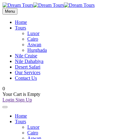
Menu
Home
Tours
Luxor
Cairo
Aswan
Hurghada
Nile Cruise
Nile Dahabiya
Desert Safari
Our Services
Contact Us
0
Your Cart is Empty
Login
Sign Up
Home
Tours
Luxor
Cairo
Aswan