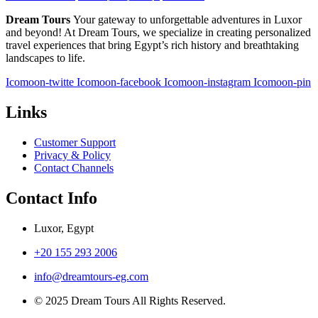
Dream Tours
Your gateway to unforgettable adventures in Luxor
and beyond! At Dream Tours, we specialize in creating personalized
travel experiences that bring Egypt’s rich history and breathtaking
landscapes to life.
Icomoon-twitte
Icomoon-facebook
Icomoon-instagram
Icomoon-pin
Links
Customer Support
Privacy & Policy
Contact Channels
Contact Info
Luxor, Egypt
+20 155 293 2006
info@dreamtours-eg.com
© 2025 Dream Tours All Rights Reserved.