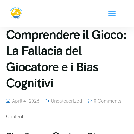
Comprendere il Gioco:
La Fallacia del
Giocatore e i Bias
Cognitivi
April 4, 2026
Uncategorized
0 Comments
Content: