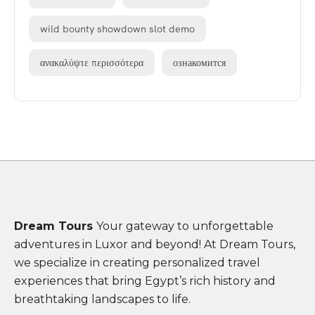
wild bounty showdown slot demo
ανακαλύψτε περισσότερα
ознакомится
Dream Tours
Your gateway to unforgettable
adventures in Luxor and beyond! At Dream Tours,
we specialize in creating personalized travel
experiences that bring Egypt’s rich history and
breathtaking landscapes to life.