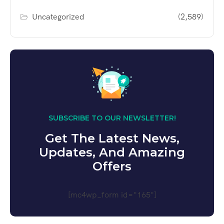
Uncategorized
(2,589)
SUBSCRIBE TO OUR NEWSLETTER!
Get The Latest News,
Updates, And Amazing
Offers
[mc4wp_form id="165"]