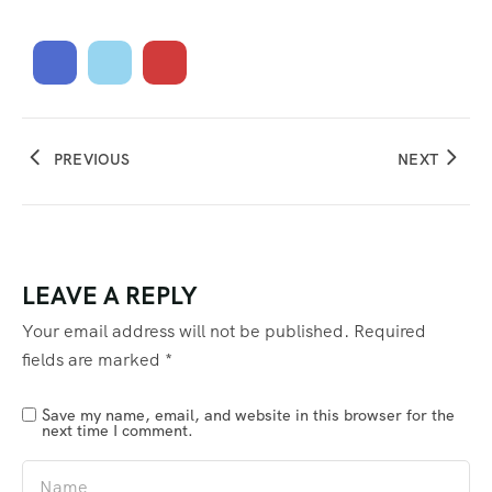
PREVIOUS
NEXT
LEAVE A REPLY
Your email address will not be published.
Required
fields are marked
*
Save my name, email, and website in this browser for the
next time I comment.