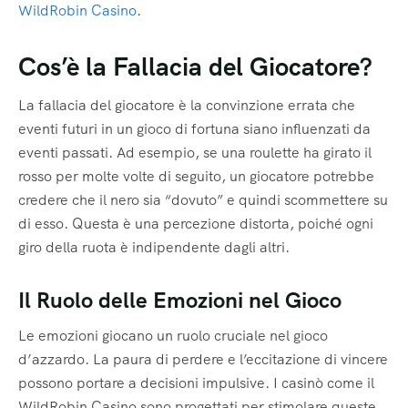
WildRobin Casino
.
Cos’è la Fallacia del Giocatore?
La fallacia del giocatore è la convinzione errata che
eventi futuri in un gioco di fortuna siano influenzati da
eventi passati. Ad esempio, se una roulette ha girato il
rosso per molte volte di seguito, un giocatore potrebbe
credere che il nero sia “dovuto” e quindi scommettere su
di esso. Questa è una percezione distorta, poiché ogni
giro della ruota è indipendente dagli altri.
Il Ruolo delle Emozioni nel Gioco
Le emozioni giocano un ruolo cruciale nel gioco
d’azzardo. La paura di perdere e l’eccitazione di vincere
possono portare a decisioni impulsive. I casinò come il
WildRobin Casino sono progettati per stimolare queste