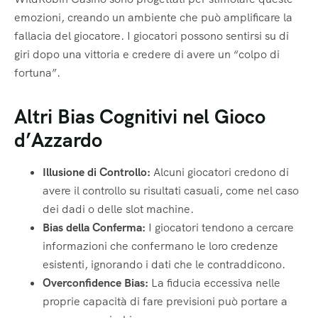
emozioni, creando un ambiente che può amplificare la
fallacia del giocatore. I giocatori possono sentirsi su di
giri dopo una vittoria e credere di avere un “colpo di
fortuna”.
Altri Bias Cognitivi nel Gioco
d’Azzardo
Illusione di Controllo:
Alcuni giocatori credono di
avere il controllo su risultati casuali, come nel caso
dei dadi o delle slot machine.
Bias della Conferma:
I giocatori tendono a cercare
informazioni che confermano le loro credenze
esistenti, ignorando i dati che le contraddicono.
Overconfidence Bias:
La fiducia eccessiva nelle
proprie capacità di fare previsioni può portare a