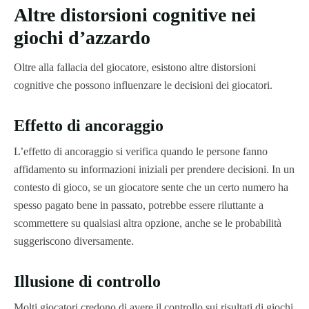
Altre distorsioni cognitive nei
giochi d’azzardo
Oltre alla fallacia del giocatore, esistono altre distorsioni
cognitive che possono influenzare le decisioni dei giocatori.
Effetto di ancoraggio
L’effetto di ancoraggio si verifica quando le persone fanno
affidamento su informazioni iniziali per prendere decisioni. In un
contesto di gioco, se un giocatore sente che un certo numero ha
spesso pagato bene in passato, potrebbe essere riluttante a
scommettere su qualsiasi altra opzione, anche se le probabilità
suggeriscono diversamente.
Illusione di controllo
Molti giocatori credono di avere il controllo sui risultati di giochi