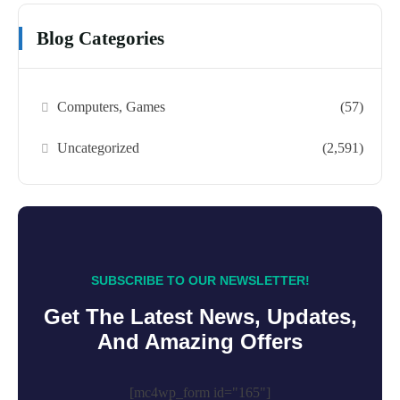
Blog Categories
Computers, Games
(57)
Uncategorized
(2,591)
SUBSCRIBE TO OUR NEWSLETTER!
Get The Latest News, Updates,
And Amazing Offers
[mc4wp_form id="165"]