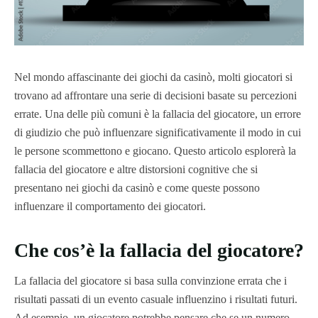
Nel mondo affascinante dei giochi da casinò, molti giocatori si
trovano ad affrontare una serie di decisioni basate su percezioni
errate. Una delle più comuni è la fallacia del giocatore, un errore
di giudizio che può influenzare significativamente il modo in cui
le persone scommettono e giocano. Questo articolo esplorerà la
fallacia del giocatore e altre distorsioni cognitive che si
presentano nei giochi da casinò e come queste possono
influenzare il comportamento dei giocatori.
Che cos’è la fallacia del giocatore?
La fallacia del giocatore si basa sulla convinzione errata che i
risultati passati di un evento casuale influenzino i risultati futuri.
Ad esempio, un giocatore potrebbe pensare che se un numero