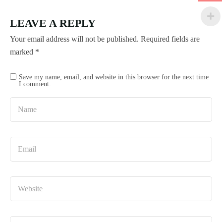
LEAVE A REPLY
Your email address will not be published.
Required fields are
marked
*
Save my name, email, and website in this browser for the next time
I comment.