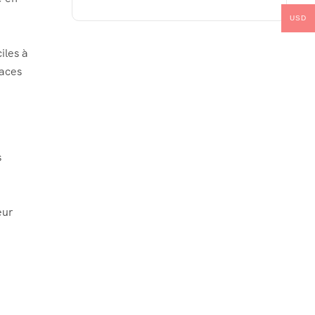
USD
iles à
faces
s
eur