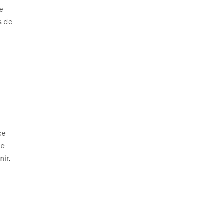
de
s de
ce
ue
nir.