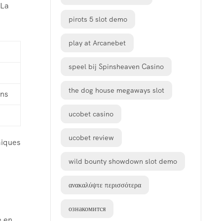
 La
pirots 5 slot demo
play at Arcanebet
speel bij Spinsheaven Casino
the dog house megaways slot
ons
ucobet casino
ucobet review
miques
wild bounty showdown slot demo
ανακαλύψτε περισσότερα
ознакомится
e en