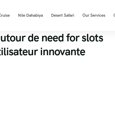
Cruise
Nile Dahabiya
Desert Safari
Our Services
utour de need for slots
ilisateur innovante