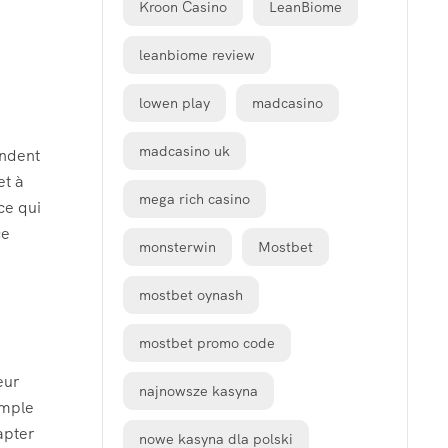
Kroon Casino
LeanBiome
leanbiome review
lowen play
madcasino
madcasino uk
endent
et à
mega rich casino
ce qui
ce
monsterwin
Mostbet
mostbet oynash
mostbet promo code
eur
najnowsze kasyna
imple
apter
nowe kasyna dla polski