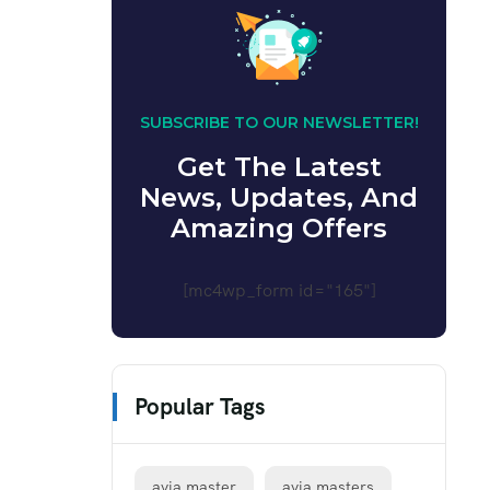
SUBSCRIBE TO OUR NEWSLETTER!
Get The Latest
News, Updates, And
Amazing Offers
[mc4wp_form id="165"]
Popular Tags
avia master
avia masters