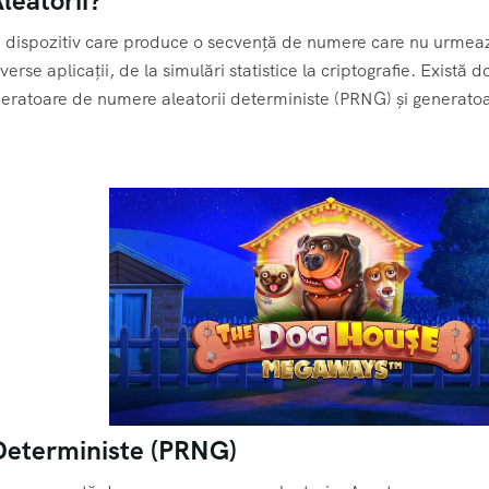
leatorii?
un dispozitiv care produce o secvență de numere care nu urmea
rse aplicații, de la simulări statistice la criptografie. Există 
neratoare de numere aleatorii deterministe (PRNG) și generato
Deterministe (PRNG)