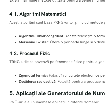
Există mai multe metode utilizate pentru a genera numer
4.1. Algoritmi Matematici
Acești algoritmi sunt baza PRNG-urilor și includ metode
Algoritmul liniar congruent:
Acesta folosește o for
Mersenne Twister:
Oferă o perioadă lungă și o distr
4.2. Procesul Fizic
TRNG-urile se bazează pe fenomene fizice pentru a gen
Zgomotul termic:
Folosit în circuitele electronice pe
Decăderea radioactivă:
Folosită pentru a produce nu
5. Aplicații ale Generatorului de Num
RNG-urile au numeroase aplicații în diferite domenii: