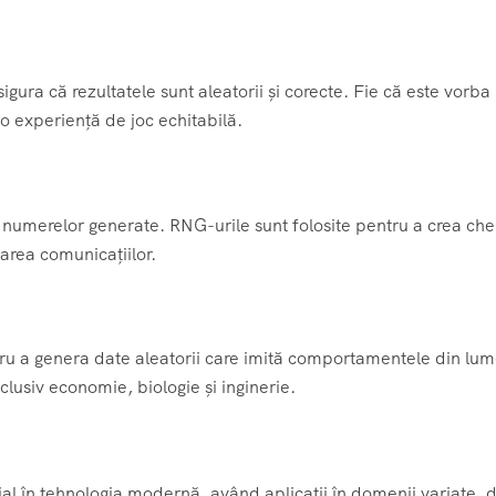
sigura că rezultatele sunt aleatorii și corecte. Fie că este vorba
o experiență de joc echitabilă.
a numerelor generate. RNG-urile sunt folosite pentru a crea che
zarea comunicațiilor.
tru a genera date aleatorii care imită comportamentele din lu
nclusiv economie, biologie și inginerie.
al în tehnologia modernă, având aplicații în domenii variate, d