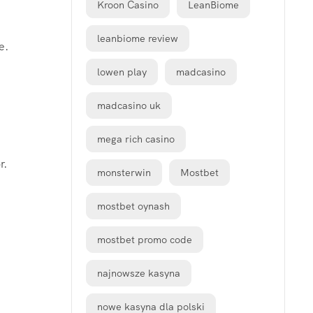
Kroon Casino
LeanBiome
leanbiome review
e.
lowen play
madcasino
madcasino uk
mega rich casino
r.
monsterwin
Mostbet
mostbet oynash
mostbet promo code
najnowsze kasyna
nowe kasyna dla polski