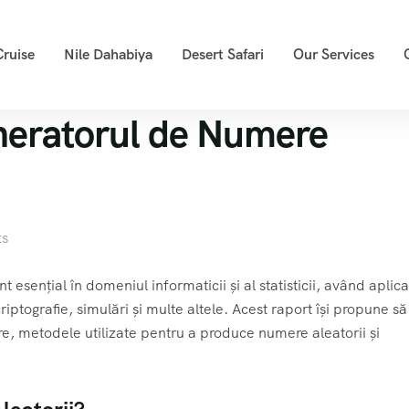
Cruise
Nile Dahabiya
Desert Safari
Our Services
eratorul de Numere
s
sențial în domeniul informaticii și al statisticii, având aplicaț
riptografie, simulări și multe altele. Acest raport își propune să
e, metodele utilizate pentru a produce numere aleatorii și