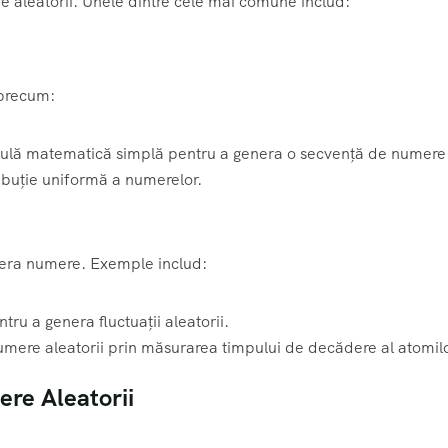
e aleatorii. Unele dintre cele mai comune includ:
 precum:
mulă matematică simplă pentru a genera o secvență de numere
ibuție uniformă a numerelor.
era numere. Exemple includ:
ntru a genera fluctuații aleatorii.
mere aleatorii prin măsurarea timpului de decădere al atomilo
ere Aleatorii