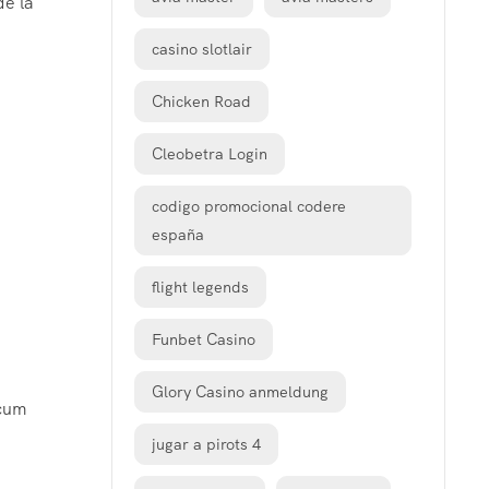
de la
casino slotlair
Chicken Road
Cleobetra Login
codigo promocional codere
españa
flight legends
Funbet Casino
Glory Casino anmeldung
 cum
jugar a pirots 4