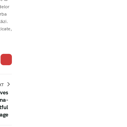
delor
orba
ăzi.
icate,
XT
ives
ina-
tful
age