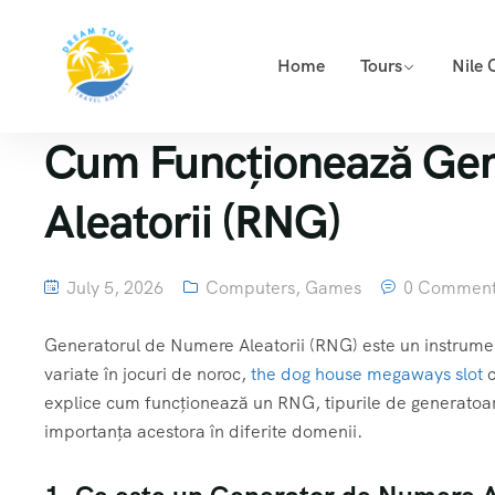
Home
Tours
Nile 
Cum Funcționează Gen
Aleatorii (RNG)
July 5, 2026
Computers, Games
0 Comment
Generatorul de Numere Aleatorii (RNG) este un instrument e
variate în jocuri de noroc,
the dog house megaways slot
c
explice cum funcționează un RNG, tipurile de generatoar
importanța acestora în diferite domenii.