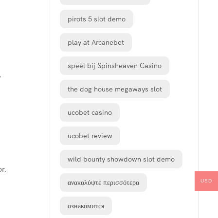
pirots 5 slot demo
play at Arcanebet
speel bij Spinsheaven Casino
.
the dog house megaways slot
ucobet casino
ucobet review
wild bounty showdown slot demo
r.
USD
ανακαλύψτε περισσότερα
ознакомится