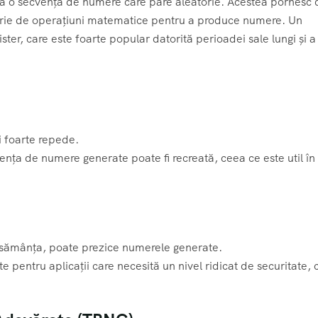
a o secvență de numere care pare aleatorie. Acestea pornesc 
 serie de operațiuni matematice pentru a produce numere. Un
r, care este foarte popular datorită perioadei sale lungi și a
i foarte repede.
nța de numere generate poate fi recreată, ceea ce este util în
și sămânța, poate prezice numerele generate.
ite pentru aplicații care necesită un nivel ridicat de securitate,