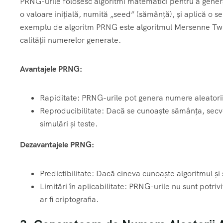
PRNG-urile folosesc algoritmi matematici pentru a gener
o valoare inițială, numită „seed” (sămânță), și aplică o
exemplu de algoritm PRNG este algoritmul Mersenne Twiste
calității numerelor generate.
Avantajele PRNG:
Rapiditate: PRNG-urile pot genera numere aleatori
Reproducibilitate: Dacă se cunoaște sămânța, secve
simulări și teste.
Dezavantajele PRNG:
Predictibilitate: Dacă cineva cunoaște algoritmul 
Limitări în aplicabilitate: PRNG-urile nu sunt potriv
ar fi criptografia.