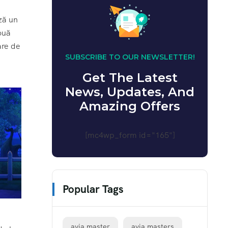
ză un
două
are de
SUBSCRIBE TO OUR NEWSLETTER!
Get The Latest
News, Updates, And
Amazing Offers
[mc4wp_form id="165"]
Popular Tags
avia master
avia masters