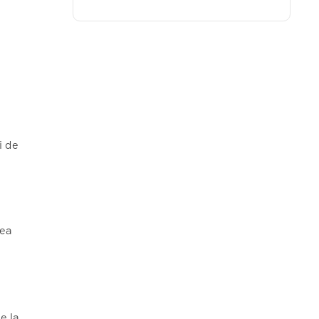
i de
mea
e la