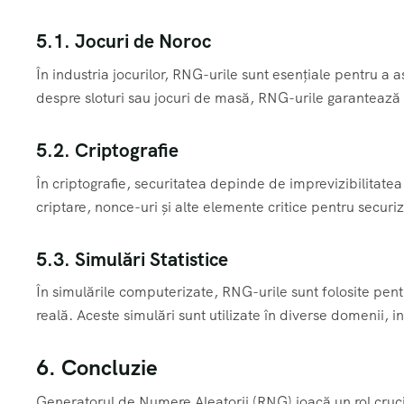
5.1. Jocuri de Noroc
În industria jocurilor, RNG-urile sunt esențiale pentru a a
despre sloturi sau jocuri de masă, RNG-urile garantează 
5.2. Criptografie
În criptografie, securitatea depinde de imprevizibilitate
criptare, nonce-uri și alte elemente critice pentru securi
5.3. Simulări Statistice
În simulările computerizate, RNG-urile sunt folosite pen
reală. Aceste simulări sunt utilizate în diverse domenii, i
6. Concluzie
Generatorul de Numere Aleatorii (RNG) joacă un rol cruci