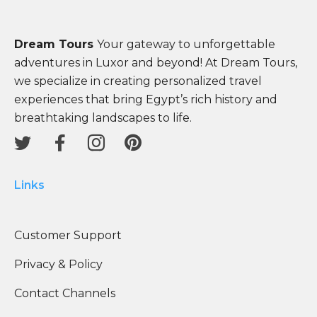
Dream Tours
Your gateway to unforgettable
adventures in Luxor and beyond! At Dream Tours,
we specialize in creating personalized travel
experiences that bring Egypt’s rich history and
breathtaking landscapes to life.
Links
Customer Support
Privacy & Policy
Contact Channels