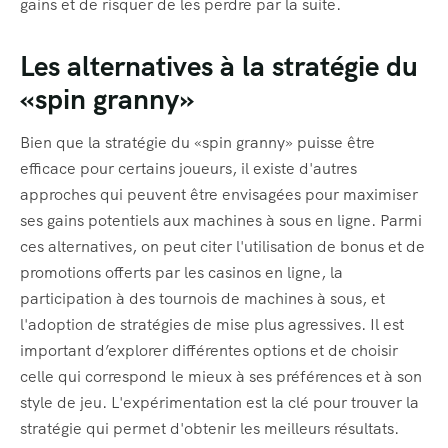
gains et de risquer de les perdre par la suite.
Les alternatives à la stratégie du
«spin granny»
Bien que la stratégie du «spin granny» puisse être
efficace pour certains joueurs, il existe d'autres
approches qui peuvent être envisagées pour maximiser
ses gains potentiels aux machines à sous en ligne. Parmi
ces alternatives, on peut citer l'utilisation de bonus et de
promotions offerts par les casinos en ligne, la
participation à des tournois de machines à sous, et
l'adoption de stratégies de mise plus agressives. Il est
important d’explorer différentes options et de choisir
celle qui correspond le mieux à ses préférences et à son
style de jeu. L'expérimentation est la clé pour trouver la
stratégie qui permet d'obtenir les meilleurs résultats.