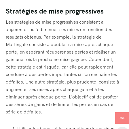
Stratégies de mise progressives
Les stratégies de mise progressives consistent à
augmenter ou à diminuer ses mises en fonction des
résultats obtenus. Par exemple, la stratégie de
Martingale consiste à doubler sa mise après chaque
perte, en espérant récupérer ses pertes et réaliser un
gain une fois la prochaine mise gagnée. Cependant,
cette stratégie est risquée, car elle peut rapidement
conduire à des pertes importantes si l'on enchaîne les
défaites. Une autre stratégie, plus prudente, consiste à
augmenter ses mises après chaque gain et à les
diminuer après chaque perte. L'objectif est de profiter
des séries de gains et de limiter les pertes en cas de
série de défaites.
USD
Utiliser les bonus et les promotions des casinos.