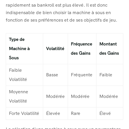
rapidement sa bankroll est plus élevé. Il est donc
indispensable de bien choisir la machine à sous en
fonction de ses préférences et de ses objectifs de jeu.
Type de
Fréquence
Montant
Machine à
Volatilité
des Gains
des Gains
Sous
Faible
Basse
Fréquente
Faible
Volatilité
Moyenne
Modérée
Modérée
Modérée
Volatilité
Forte Volatilité
Élevée
Rare
Élevé