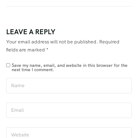
LEAVE A REPLY
Your email address will not be published.
Required
fields are marked
*
Save my name, email, and website in this browser for the
next time I comment.