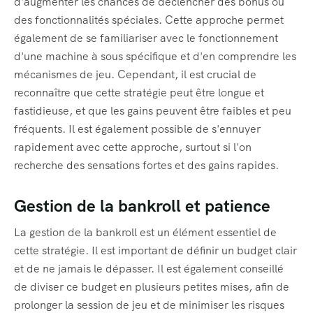
d'augmenter les chances de déclencher des bonus ou
des fonctionnalités spéciales. Cette approche permet
également de se familiariser avec le fonctionnement
d'une machine à sous spécifique et d'en comprendre les
mécanismes de jeu. Cependant, il est crucial de
reconnaître que cette stratégie peut être longue et
fastidieuse, et que les gains peuvent être faibles et peu
fréquents. Il est également possible de s'ennuyer
rapidement avec cette approche, surtout si l'on
recherche des sensations fortes et des gains rapides.
Gestion de la bankroll et patience
La gestion de la bankroll est un élément essentiel de
cette stratégie. Il est important de définir un budget clair
et de ne jamais le dépasser. Il est également conseillé
de diviser ce budget en plusieurs petites mises, afin de
prolonger la session de jeu et de minimiser les risques