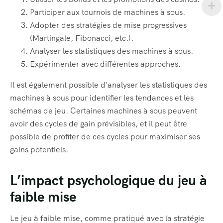
Participer aux tournois de machines à sous.
Adopter des stratégies de mise progressives
(Martingale, Fibonacci, etc.).
Analyser les statistiques des machines à sous.
Expérimenter avec différentes approches.
Il est également possible d'analyser les statistiques des
machines à sous pour identifier les tendances et les
schémas de jeu. Certaines machines à sous peuvent
avoir des cycles de gain prévisibles, et il peut être
possible de profiter de ces cycles pour maximiser ses
gains potentiels.
L’impact psychologique du jeu à
faible mise
Le jeu à faible mise, comme pratiqué avec la stratégie