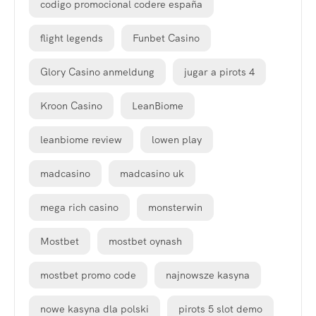
codigo promocional codere españa
flight legends
Funbet Casino
Glory Casino anmeldung
jugar a pirots 4
Kroon Casino
LeanBiome
leanbiome review
lowen play
madcasino
madcasino uk
mega rich casino
monsterwin
Mostbet
mostbet oynash
mostbet promo code
najnowsze kasyna
nowe kasyna dla polski
pirots 5 slot demo