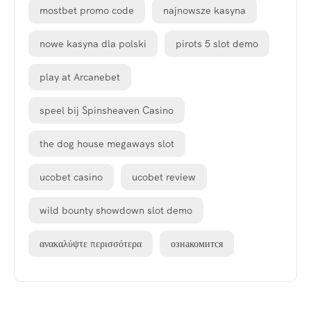
mostbet promo code
najnowsze kasyna
nowe kasyna dla polski
pirots 5 slot demo
play at Arcanebet
speel bij Spinsheaven Casino
the dog house megaways slot
ucobet casino
ucobet review
wild bounty showdown slot demo
ανακαλύψτε περισσότερα
ознакомится