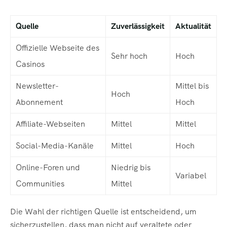
Quelle
Zuverlässigkeit
Aktualität
Offizielle Webseite des
Sehr hoch
Hoch
Casinos
Newsletter-
Mittel bis
Hoch
Abonnement
Hoch
Affiliate-Webseiten
Mittel
Mittel
Social-Media-Kanäle
Mittel
Hoch
Online-Foren und
Niedrig bis
Variabel
Communities
Mittel
Die Wahl der richtigen Quelle ist entscheidend, um
sicherzustellen, dass man nicht auf veraltete oder