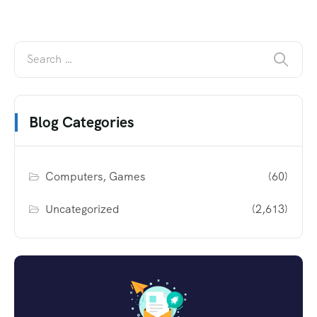
Blog Categories
Computers, Games
(60)
Uncategorized
(2,613)