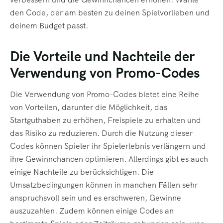
den Code, der am besten zu deinen Spielvorlieben und
deinem Budget passt.
Die Vorteile und Nachteile der
Verwendung von Promo-Codes
Die Verwendung von Promo-Codes bietet eine Reihe
von Vorteilen, darunter die Möglichkeit, das
Startguthaben zu erhöhen, Freispiele zu erhalten und
das Risiko zu reduzieren. Durch die Nutzung dieser
Codes können Spieler ihr Spielerlebnis verlängern und
ihre Gewinnchancen optimieren. Allerdings gibt es auch
einige Nachteile zu berücksichtigen. Die
Umsatzbedingungen können in manchen Fällen sehr
anspruchsvoll sein und es erschweren, Gewinne
auszuzahlen. Zudem können einige Codes an