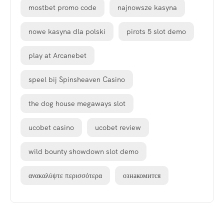
mostbet promo code
najnowsze kasyna
nowe kasyna dla polski
pirots 5 slot demo
play at Arcanebet
speel bij Spinsheaven Casino
the dog house megaways slot
ucobet casino
ucobet review
wild bounty showdown slot demo
ανακαλύψτε περισσότερα
ознакомится