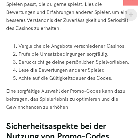
Spielen passt, die du gerne spielst. Lies die
Bewertungen und Erfahrungen anderer Spieler, um ein
besseres Verständnis der Zuverlässigkeit und Seriosität
des Casinos zu erhalten.
Vergleiche die Angebote verschiedener Casinos.
Prüfe die Umsatzbedingungen sorgfältig.
Berücksichtige deine persönlichen Spielvorlieben.
Lese die Bewertungen anderer Spieler.
Achte auf die Gültigkeitsdauer des Codes.
Eine sorgfältige Auswahl der Promo-Codes kann dazu
beitragen, das Spielerlebnis zu optimieren und die
Gewinnchancen zu erhöhen.
Sicherheitsaspekte bei der
Nutzung von Promo-Codes