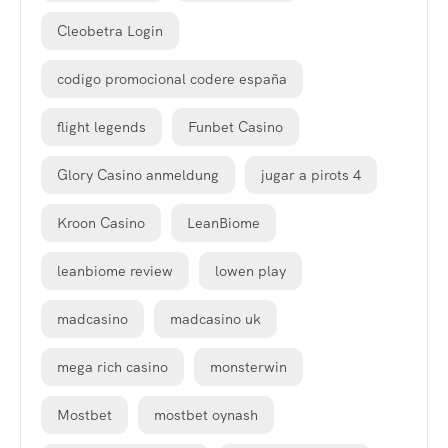
Cleobetra Login
codigo promocional codere españa
flight legends
Funbet Casino
Glory Casino anmeldung
jugar a pirots 4
Kroon Casino
LeanBiome
leanbiome review
lowen play
madcasino
madcasino uk
mega rich casino
monsterwin
Mostbet
mostbet oynash