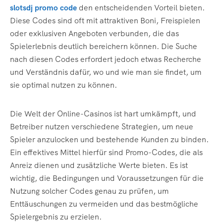
slotsdj promo code
den entscheidenden Vorteil bieten.
Diese Codes sind oft mit attraktiven Boni, Freispielen
oder exklusiven Angeboten verbunden, die das
Spielerlebnis deutlich bereichern können. Die Suche
nach diesen Codes erfordert jedoch etwas Recherche
und Verständnis dafür, wo und wie man sie findet, um
sie optimal nutzen zu können.
Die Welt der Online-Casinos ist hart umkämpft, und
Betreiber nutzen verschiedene Strategien, um neue
Spieler anzulocken und bestehende Kunden zu binden.
Ein effektives Mittel hierfür sind Promo-Codes, die als
Anreiz dienen und zusätzliche Werte bieten. Es ist
wichtig, die Bedingungen und Voraussetzungen für die
Nutzung solcher Codes genau zu prüfen, um
Enttäuschungen zu vermeiden und das bestmögliche
Spielergebnis zu erzielen.