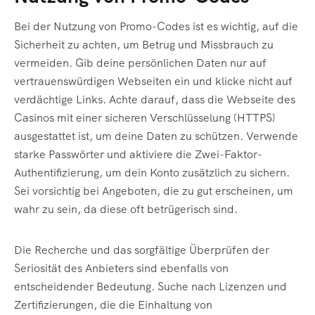
Bei der Nutzung von Promo-Codes ist es wichtig, auf die
Sicherheit zu achten, um Betrug und Missbrauch zu
vermeiden. Gib deine persönlichen Daten nur auf
vertrauenswürdigen Webseiten ein und klicke nicht auf
verdächtige Links. Achte darauf, dass die Webseite des
Casinos mit einer sicheren Verschlüsselung (HTTPS)
ausgestattet ist, um deine Daten zu schützen. Verwende
starke Passwörter und aktiviere die Zwei-Faktor-
Authentifizierung, um dein Konto zusätzlich zu sichern.
Sei vorsichtig bei Angeboten, die zu gut erscheinen, um
wahr zu sein, da diese oft betrügerisch sind.
Die Recherche und das sorgfältige Überprüfen der
Seriosität des Anbieters sind ebenfalls von
entscheidender Bedeutung. Suche nach Lizenzen und
Zertifizierungen, die die Einhaltung von