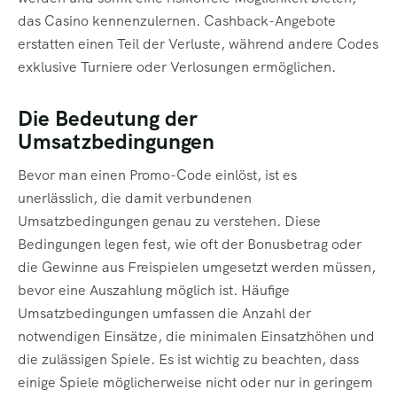
das Casino kennenzulernen. Cashback-Angebote
erstatten einen Teil der Verluste, während andere Codes
exklusive Turniere oder Verlosungen ermöglichen.
Die Bedeutung der
Umsatzbedingungen
Bevor man einen Promo-Code einlöst, ist es
unerlässlich, die damit verbundenen
Umsatzbedingungen genau zu verstehen. Diese
Bedingungen legen fest, wie oft der Bonusbetrag oder
die Gewinne aus Freispielen umgesetzt werden müssen,
bevor eine Auszahlung möglich ist. Häufige
Umsatzbedingungen umfassen die Anzahl der
notwendigen Einsätze, die minimalen Einsatzhöhen und
die zulässigen Spiele. Es ist wichtig zu beachten, dass
einige Spiele möglicherweise nicht oder nur in geringem