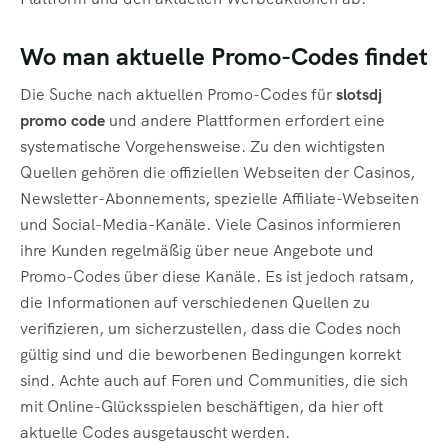
Wo man aktuelle Promo-Codes findet
Die Suche nach aktuellen Promo-Codes für
slotsdj
promo code
und andere Plattformen erfordert eine
systematische Vorgehensweise. Zu den wichtigsten
Quellen gehören die offiziellen Webseiten der Casinos,
Newsletter-Abonnements, spezielle Affiliate-Webseiten
und Social-Media-Kanäle. Viele Casinos informieren
ihre Kunden regelmäßig über neue Angebote und
Promo-Codes über diese Kanäle. Es ist jedoch ratsam,
die Informationen auf verschiedenen Quellen zu
verifizieren, um sicherzustellen, dass die Codes noch
gültig sind und die beworbenen Bedingungen korrekt
sind. Achte auch auf Foren und Communities, die sich
mit Online-Glücksspielen beschäftigen, da hier oft
aktuelle Codes ausgetauscht werden.