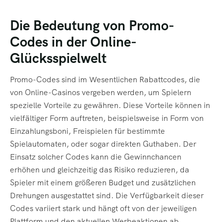
Die Bedeutung von Promo-
Codes in der Online-
Glücksspielwelt
Promo-Codes sind im Wesentlichen Rabattcodes, die
von Online-Casinos vergeben werden, um Spielern
spezielle Vorteile zu gewähren. Diese Vorteile können in
vielfältiger Form auftreten, beispielsweise in Form von
Einzahlungsboni, Freispielen für bestimmte
Spielautomaten, oder sogar direkten Guthaben. Der
Einsatz solcher Codes kann die Gewinnchancen
erhöhen und gleichzeitig das Risiko reduzieren, da
Spieler mit einem größeren Budget und zusätzlichen
Drehungen ausgestattet sind. Die Verfügbarkeit dieser
Codes variiert stark und hängt oft von der jeweiligen
Plattform und den aktuellen Werbeaktionen ab.