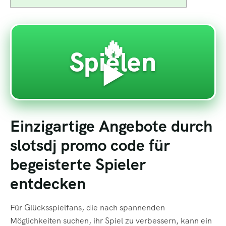
🔥
Spielen
▶️
Einzigartige Angebote durch
slotsdj promo code für
begeisterte Spieler
entdecken
Für Glücksspielfans, die nach spannenden
Möglichkeiten suchen, ihr Spiel zu verbessern, kann ein