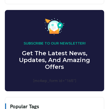
SUBSCRIBE TO OUR NEWSLETTER!
Get The Latest News,
Updates, And Amazing
Offers
[mc4wp_form id="165"]
Popular Tags