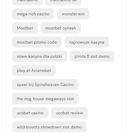
mega rich casino
monsterwin
Mostbet
mostbet oynash
mostbet promo code
najnowsze kasyna
nowe kasyna dla polski
pirots 5 slot demo
play at Arcanebet
speel bij Spinsheaven Casino
the dog house megaways slot
ucobet casino
ucobet review
wild bounty showdown slot demo