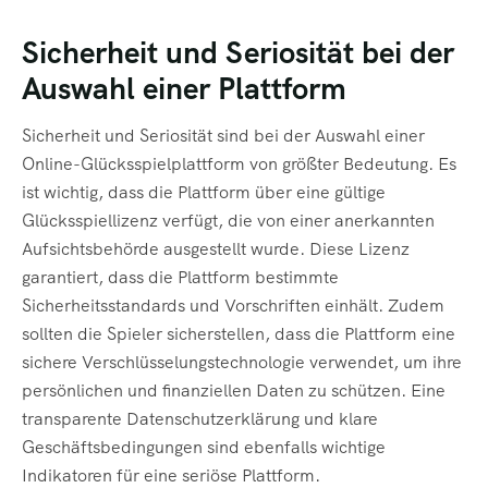
Sicherheit und Seriosität bei der
Auswahl einer Plattform
Sicherheit und Seriosität sind bei der Auswahl einer
Online-Glücksspielplattform von größter Bedeutung. Es
ist wichtig, dass die Plattform über eine gültige
Glücksspiellizenz verfügt, die von einer anerkannten
Aufsichtsbehörde ausgestellt wurde. Diese Lizenz
garantiert, dass die Plattform bestimmte
Sicherheitsstandards und Vorschriften einhält. Zudem
sollten die Spieler sicherstellen, dass die Plattform eine
sichere Verschlüsselungstechnologie verwendet, um ihre
persönlichen und finanziellen Daten zu schützen. Eine
transparente Datenschutzerklärung und klare
Geschäftsbedingungen sind ebenfalls wichtige
Indikatoren für eine seriöse Plattform.