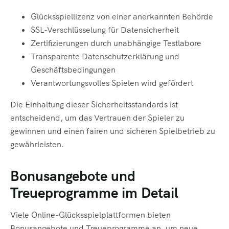
Glücksspiellizenz von einer anerkannten Behörde
SSL-Verschlüsselung für Datensicherheit
Zertifizierungen durch unabhängige Testlabore
Transparente Datenschutzerklärung und
Geschäftsbedingungen
Verantwortungsvolles Spielen wird gefördert
Die Einhaltung dieser Sicherheitsstandards ist
entscheidend, um das Vertrauen der Spieler zu
gewinnen und einen fairen und sicheren Spielbetrieb zu
gewährleisten.
Bonusangebote und
Treueprogramme im Detail
Viele Online-Glücksspielplattformen bieten
Bonusangebote und Treueprogramme an, um neue