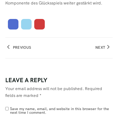
Komponente des Glücksspiels weiter gestärkt wird.
PREVIOUS
NEXT
LEAVE A REPLY
Your email address will not be published.
Required
fields are marked
*
Save my name, email, and website in this browser for the
next time I comment.