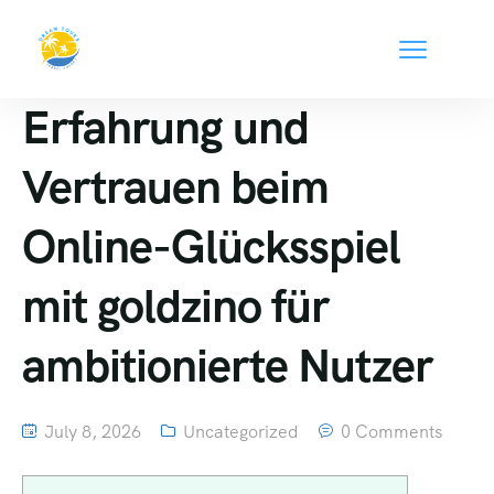
Erfahrung und
Vertrauen beim
Online-Glücksspiel
mit goldzino für
ambitionierte Nutzer
July 8, 2026
Uncategorized
0 Comments