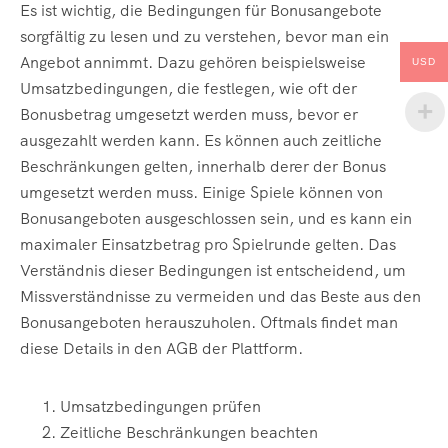
Es ist wichtig, die Bedingungen für Bonusangebote
sorgfältig zu lesen und zu verstehen, bevor man ein
Angebot annimmt. Dazu gehören beispielsweise
USD
Umsatzbedingungen, die festlegen, wie oft der
Bonusbetrag umgesetzt werden muss, bevor er
ausgezahlt werden kann. Es können auch zeitliche
Beschränkungen gelten, innerhalb derer der Bonus
umgesetzt werden muss. Einige Spiele können von
Bonusangeboten ausgeschlossen sein, und es kann ein
maximaler Einsatzbetrag pro Spielrunde gelten. Das
Verständnis dieser Bedingungen ist entscheidend, um
Missverständnisse zu vermeiden und das Beste aus den
Bonusangeboten herauszuholen. Oftmals findet man
diese Details in den AGB der Plattform.
Umsatzbedingungen prüfen
Zeitliche Beschränkungen beachten