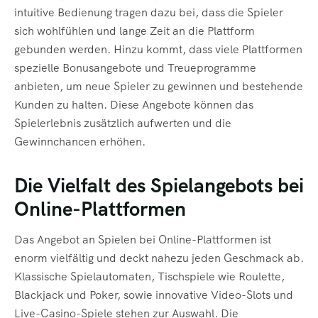
intuitive Bedienung tragen dazu bei, dass die Spieler
sich wohlfühlen und lange Zeit an die Plattform
gebunden werden. Hinzu kommt, dass viele Plattformen
spezielle Bonusangebote und Treueprogramme
anbieten, um neue Spieler zu gewinnen und bestehende
Kunden zu halten. Diese Angebote können das
Spielerlebnis zusätzlich aufwerten und die
Gewinnchancen erhöhen.
Die Vielfalt des Spielangebots bei
Online-Plattformen
Das Angebot an Spielen bei Online-Plattformen ist
enorm vielfältig und deckt nahezu jeden Geschmack ab.
Klassische Spielautomaten, Tischspiele wie Roulette,
Blackjack und Poker, sowie innovative Video-Slots und
Live-Casino-Spiele stehen zur Auswahl. Die