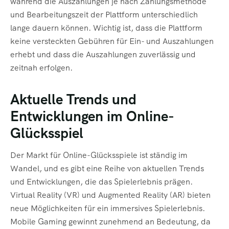
während die Auszahlungen je nach Zahlungsmethode
und Bearbeitungszeit der Plattform unterschiedlich
lange dauern können. Wichtig ist, dass die Plattform
keine versteckten Gebühren für Ein- und Auszahlungen
erhebt und dass die Auszahlungen zuverlässig und
zeitnah erfolgen.
Aktuelle Trends und
Entwicklungen im Online-
Glücksspiel
Der Markt für Online-Glücksspiele ist ständig im
Wandel, und es gibt eine Reihe von aktuellen Trends
und Entwicklungen, die das Spielerlebnis prägen.
Virtual Reality (VR) und Augmented Reality (AR) bieten
neue Möglichkeiten für ein immersives Spielerlebnis.
Mobile Gaming gewinnt zunehmend an Bedeutung, da