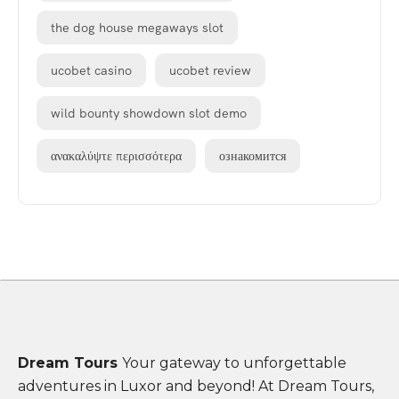
the dog house megaways slot
ucobet casino
ucobet review
wild bounty showdown slot demo
ανακαλύψτε περισσότερα
ознакомится
Dream Tours
Your gateway to unforgettable
adventures in Luxor and beyond! At Dream Tours,