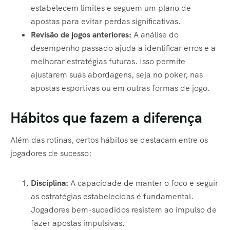
estabelecem limites e seguem um plano de
apostas para evitar perdas significativas.
Revisão de jogos anteriores:
A análise do
desempenho passado ajuda a identificar erros e a
melhorar estratégias futuras. Isso permite
ajustarem suas abordagens, seja no poker, nas
apostas esportivas ou em outras formas de jogo.
Hábitos que fazem a diferença
Além das rotinas, certos hábitos se destacam entre os
jogadores de sucesso:
Disciplina:
A capacidade de manter o foco e seguir
as estratégias estabelecidas é fundamental.
Jogadores bem-sucedidos resistem ao impulso de
fazer apostas impulsivas.