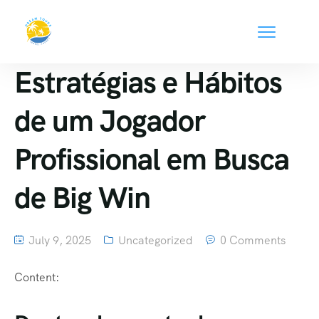
Estratégias e Hábitos
de um Jogador
Profissional em Busca
de Big Win
July 9, 2025
Uncategorized
0 Comments
Content: