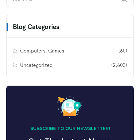
Blog Categories
Computers, Games
(60)
Uncategorized
(2,603)
SUBSCRIBE TO OUR NEWSLETTER!