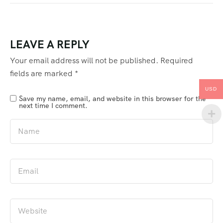
LEAVE A REPLY
Your email address will not be published.
Required
fields are marked
*
USD
Save my name, email, and website in this browser for the
next time I comment.