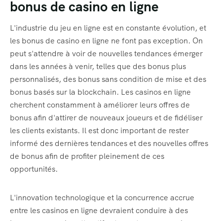
bonus de casino en ligne
L'industrie du jeu en ligne est en constante évolution, et
les bonus de casino en ligne ne font pas exception. On
peut s'attendre à voir de nouvelles tendances émerger
dans les années à venir, telles que des bonus plus
personnalisés, des bonus sans condition de mise et des
bonus basés sur la blockchain. Les casinos en ligne
cherchent constamment à améliorer leurs offres de
bonus afin d'attirer de nouveaux joueurs et de fidéliser
les clients existants. Il est donc important de rester
informé des dernières tendances et des nouvelles offres
de bonus afin de profiter pleinement de ces
opportunités.
L'innovation technologique et la concurrence accrue
entre les casinos en ligne devraient conduire à des