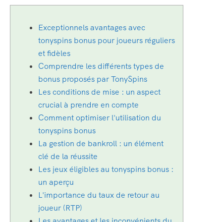
Exceptionnels avantages avec
tonyspins bonus pour joueurs réguliers
et fidèles
Comprendre les différents types de
bonus proposés par TonySpins
Les conditions de mise : un aspect
crucial à prendre en compte
Comment optimiser l'utilisation du
tonyspins bonus
La gestion de bankroll : un élément
clé de la réussite
Les jeux éligibles au tonyspins bonus :
un aperçu
L'importance du taux de retour au
joueur (RTP)
Les avantages et les inconvénients du