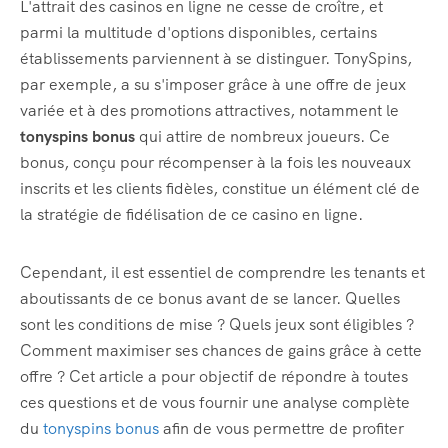
L'attrait des casinos en ligne ne cesse de croître, et
parmi la multitude d'options disponibles, certains
établissements parviennent à se distinguer. TonySpins,
par exemple, a su s'imposer grâce à une offre de jeux
variée et à des promotions attractives, notamment le
tonyspins bonus
qui attire de nombreux joueurs. Ce
bonus, conçu pour récompenser à la fois les nouveaux
inscrits et les clients fidèles, constitue un élément clé de
la stratégie de fidélisation de ce casino en ligne.
Cependant, il est essentiel de comprendre les tenants et
aboutissants de ce bonus avant de se lancer. Quelles
sont les conditions de mise ? Quels jeux sont éligibles ?
Comment maximiser ses chances de gains grâce à cette
offre ? Cet article a pour objectif de répondre à toutes
ces questions et de vous fournir une analyse complète
du
tonyspins bonus
afin de vous permettre de profiter