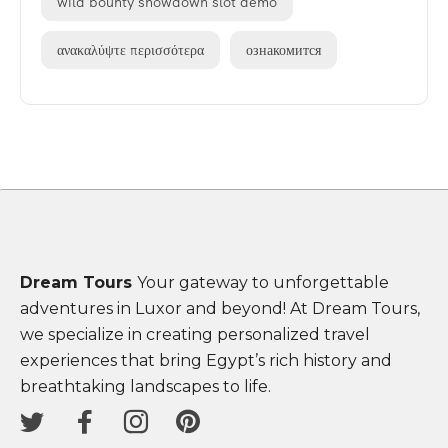
wild bounty showdown slot demo
ανακαλύψτε περισσότερα
ознакомится
Dream Tours
Your gateway to unforgettable
adventures in Luxor and beyond! At Dream Tours,
we specialize in creating personalized travel
experiences that bring Egypt’s rich history and
breathtaking landscapes to life.