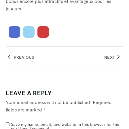
bonus encore plus attractifs et avantageux pour les
joueurs.
PREVIOUS
NEXT
LEAVE A REPLY
Your email address will not be published.
Required
fields are marked
*
Save my name, email, and website in this browser for the
next time I comment.