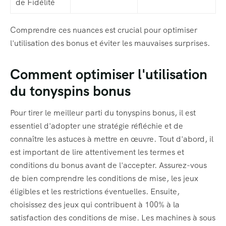
de Fidélité
Comprendre ces nuances est crucial pour optimiser
l'utilisation des bonus et éviter les mauvaises surprises.
Comment optimiser l'utilisation
du tonyspins bonus
Pour tirer le meilleur parti du tonyspins bonus, il est
essentiel d'adopter une stratégie réfléchie et de
connaître les astuces à mettre en œuvre. Tout d'abord, il
est important de lire attentivement les termes et
conditions du bonus avant de l'accepter. Assurez-vous
de bien comprendre les conditions de mise, les jeux
éligibles et les restrictions éventuelles. Ensuite,
choisissez des jeux qui contribuent à 100% à la
satisfaction des conditions de mise. Les machines à sous