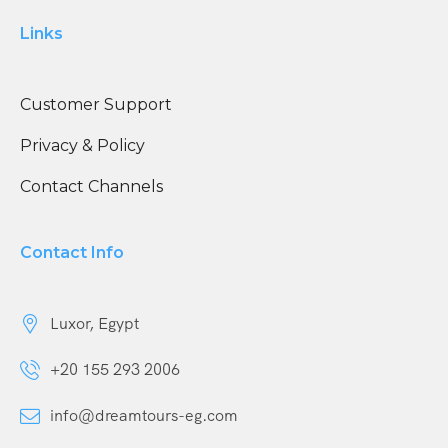
Links
Customer Support
Privacy & Policy
Contact Channels
Contact Info
Luxor, Egypt
+20 155 293 2006
info@dreamtours-eg.com