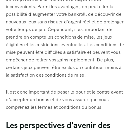
inconvénients. Parmi les avantages, on peut citer la
possibilité d'augmenter votre bankroll, de découvrir de
nouveaux jeux sans risquer d'argent réel et de prolonger
votre temps de jeu. Cependant, il est important de
prendre en compte les conditions de mise, les jeux
éligibles et les restrictions éventuelles. Les conditions de
mise peuvent être difficiles à satisfaire et peuvent vous
empêcher de retirer vos gains rapidement. De plus,
certains jeux peuvent être exclus ou contribuer moins à
la satisfaction des conditions de mise.
Il est donc important de peser le pour et le contre avant
d'accepter un bonus et de vous assurer que vous
comprenez les termes et conditions du bonus.
Les perspectives d'avenir des