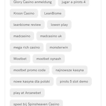
Glory Casino anmeldung
jugar a pirots 4
Kroon Casino
LeanBiome
leanbiome review
lowen play
madcasino
madcasino uk
mega rich casino
monsterwin
Mostbet
mostbet oynash
mostbet promo code
najnowsze kasyna
nowe kasyna dla polski
pirots 5 slot demo
play at Arcanebet
speel bij Spinsheaven Casino