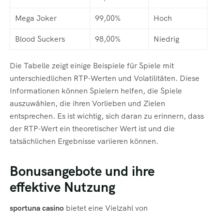
Mega Joker
99,00%
Hoch
Blood Suckers
98,00%
Niedrig
Die Tabelle zeigt einige Beispiele für Spiele mit
unterschiedlichen RTP-Werten und Volatilitäten. Diese
Informationen können Spielern helfen, die Spiele
auszuwählen, die ihren Vorlieben und Zielen
entsprechen. Es ist wichtig, sich daran zu erinnern, dass
der RTP-Wert ein theoretischer Wert ist und die
tatsächlichen Ergebnisse variieren können.
Bonusangebote und ihre
effektive Nutzung
sportuna casino
bietet eine Vielzahl von