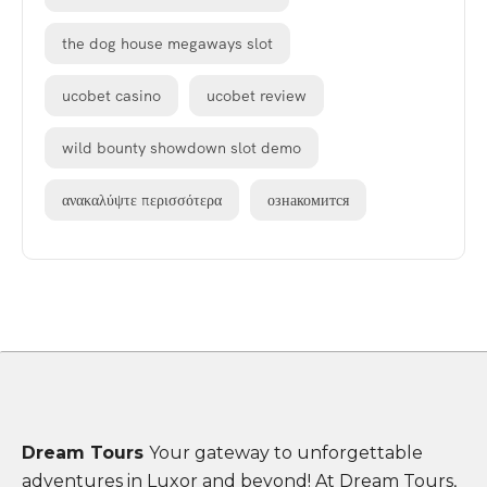
the dog house megaways slot
ucobet casino
ucobet review
wild bounty showdown slot demo
ανακαλύψτε περισσότερα
ознакомится
Dream Tours
Your gateway to unforgettable
adventures in Luxor and beyond! At Dream Tours,