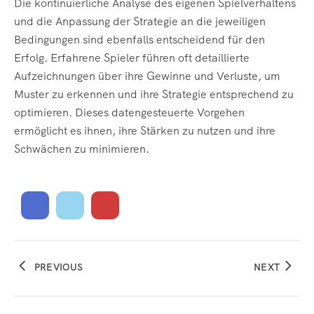
Die kontinuierliche Analyse des eigenen Spielverhaltens
und die Anpassung der Strategie an die jeweiligen
Bedingungen sind ebenfalls entscheidend für den
Erfolg. Erfahrene Spieler führen oft detaillierte
Aufzeichnungen über ihre Gewinne und Verluste, um
Muster zu erkennen und ihre Strategie entsprechend zu
optimieren. Dieses datengesteuerte Vorgehen
ermöglicht es ihnen, ihre Stärken zu nutzen und ihre
Schwächen zu minimieren.
PREVIOUS
NEXT