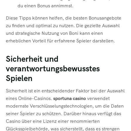
du einen Bonus annimmst.
Diese Tipps können helfen, die besten Bonusangebote
zu finden und optimal zu nutzen. Die gezielte Auswahl
und strategische Nutzung von Boni kann einen
erheblichen Vorteil für erfahrene Spieler darstellen.
Sicherheit und
verantwortungsbewusstes
Spielen
Sicherheit ist ein entscheidender Faktor bei der Auswahl
eines Online-Casinos.
sportuna casino
verwendet
modernste Verschlüsselungstechnologien, um die Daten
seiner Spieler zu schützen. Darüber hinaus verfügt das
Casino über eine Lizenz einer renommierten
Glücksspielbehörde, was sicherstellt, dass es strengen