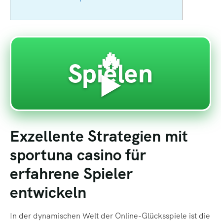
🔥
Spielen
▶️
Exzellente Strategien mit
sportuna casino für
erfahrene Spieler
entwickeln
In der dynamischen Welt der Online-Glücksspiele ist die