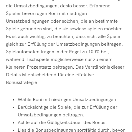
die Umsatzbedingungen, desto besser. Erfahrene
Spieler bevorzugen Boni mit niedrigen
Umsatzbedingungen oder solchen, die an bestimmte
Spiele gebunden sind, die sie sowieso spielen möchten.
Es ist auch wichtig, zu beachten, dass nicht alle Spiele
gleich zur Erfüllung der Umsatzbedingungen beitragen.
Spielautomaten tragen in der Regel zu 100% bei,
während Tischspiele möglicherweise nur zu einem
kleineren Prozentsatz beitragen. Das Verständnis dieser
Details ist entscheidend für eine effektive
Bonusstrategie.
Wähle Boni mit niedrigen Umsatzbedingungen.
Berücksichtige die Spiele, die zur Erfüllung der
Umsatzbedingungen beitragen.
Achte auf die Gültigkeitsdauer des Bonus.
Lies die Bonusbedingungen sorgfältig durch, bevor