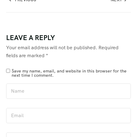
LEAVE A REPLY
Your email address will not be published.
Required
fields are marked
*
Save my name, email, and website in this browser for the
next time I comment.