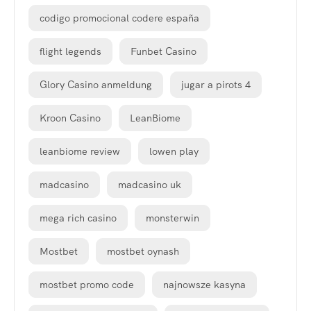
codigo promocional codere españa
flight legends
Funbet Casino
Glory Casino anmeldung
jugar a pirots 4
Kroon Casino
LeanBiome
leanbiome review
lowen play
madcasino
madcasino uk
mega rich casino
monsterwin
Mostbet
mostbet oynash
mostbet promo code
najnowsze kasyna