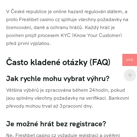
V České republice je online hazard regulován státem, a
proto Freshbet casino cz splňuje všechny požadavky na
licencování, daně a ochranu hráčů. Každý hráč je
povinen projít procesem KYC (Know Your Customer)
před první výplatou.
Často kladené otázky (FAQ)
USD
Jak rychle mohu vybrat výhru?
Většina výběrů je zpracována během 24 hodin, pokud
jsou splněny všechny požadavky na verifikaci. Bankovní
převody mohou trvat až 3 pracovní dny.
Je možné hrát bez registrace?
Ne. Freshbet casino cz vyžaduje registraci a ověření