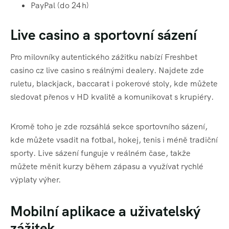
PayPal (do 24 h)
Live casino a sportovní sázení
Pro milovníky autentického zážitku nabízí Freshbet
casino cz live casino s reálnými dealery. Najdete zde
ruletu, blackjack, baccarat i pokerové stoly, kde můžete
sledovat přenos v HD kvalitě a komunikovat s krupiéry.
Kromě toho je zde rozsáhlá sekce sportovního sázení,
kde můžete vsadit na fotbal, hokej, tenis i méně tradiční
sporty. Live sázení funguje v reálném čase, takže
můžete měnit kurzy během zápasu a využívat rychlé
výplaty výher.
Mobilní aplikace a uživatelský
zážitek