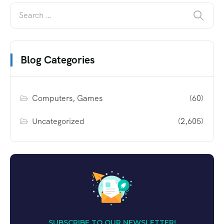
Blog Categories
Computers, Games
(60)
Uncategorized
(2,605)
SUBSCRIBE TO OUR NEWSLETTER!