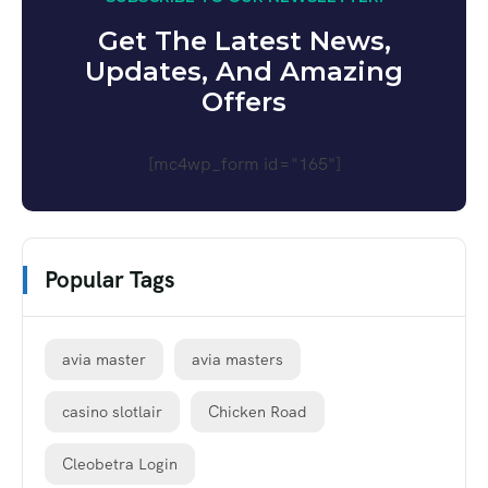
Get The Latest News,
Updates, And Amazing
Offers
[mc4wp_form id="165"]
Popular Tags
avia master
avia masters
casino slotlair
Chicken Road
Cleobetra Login