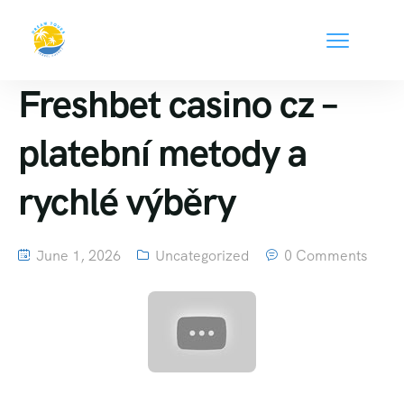
Freshbet casino cz –
platební metody a
rychlé výběry
June 1, 2026
Uncategorized
0 Comments