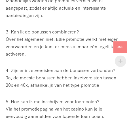
Maandelijks worden de promoties vernieuwd of
aangepast, zodat er altijd actuele en interessante
aanbiedingen zijn.
3. Kan ik de bonussen combineren?
Over het algemeen niet. Elke promotie werkt met eigen
voorwaarden en je kunt er meestal maar één tegelijk
USD
activeren.
4. Zijn er inzetvereisten aan de bonussen verbonden?
Ja, de meeste bonussen hebben inzetvereisten tussen
20x en 40x, afhankelijk van het type promotie.
5. Hoe kan ik me inschrijven voor toernooien?
Via het promotiepagina van het casino kun je je
eenvoudig aanmelden voor lopende toernooien.