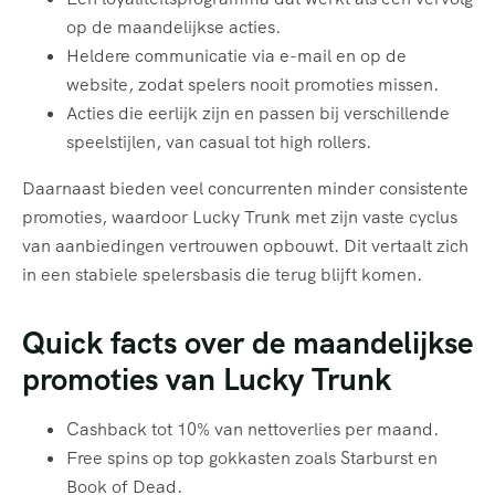
op de maandelijkse acties.
Heldere communicatie via e-mail en op de
website, zodat spelers nooit promoties missen.
Acties die eerlijk zijn en passen bij verschillende
speelstijlen, van casual tot high rollers.
Daarnaast bieden veel concurrenten minder consistente
promoties, waardoor Lucky Trunk met zijn vaste cyclus
van aanbiedingen vertrouwen opbouwt. Dit vertaalt zich
in een stabiele spelersbasis die terug blijft komen.
Quick facts over de maandelijkse
promoties van Lucky Trunk
Cashback tot 10% van nettoverlies per maand.
Free spins op top gokkasten zoals Starburst en
Book of Dead.