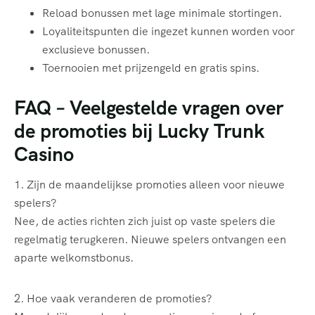
Reload bonussen met lage minimale stortingen.
Loyaliteitspunten die ingezet kunnen worden voor
exclusieve bonussen.
Toernooien met prijzengeld en gratis spins.
FAQ – Veelgestelde vragen over
de promoties bij Lucky Trunk
Casino
1. Zijn de maandelijkse promoties alleen voor nieuwe
spelers?
Nee, de acties richten zich juist op vaste spelers die
regelmatig terugkeren. Nieuwe spelers ontvangen een
aparte welkomstbonus.
2. Hoe vaak veranderen de promoties?