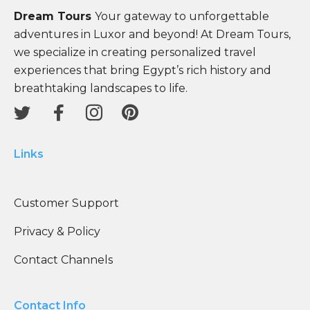
Dream Tours
Your gateway to unforgettable
adventures in Luxor and beyond! At Dream Tours,
we specialize in creating personalized travel
experiences that bring Egypt’s rich history and
breathtaking landscapes to life.
Links
Customer Support
Privacy & Policy
Contact Channels
Contact Info