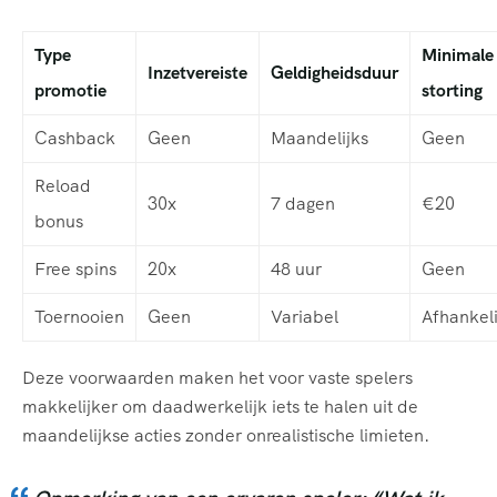
Type
Minimale
Inzetvereiste
Geldigheidsduur
promotie
storting
Cashback
Geen
Maandelijks
Geen
Reload
30x
7 dagen
€20
bonus
Free spins
20x
48 uur
Geen
Toernooien
Geen
Variabel
Afhankeli
Deze voorwaarden maken het voor vaste spelers
makkelijker om daadwerkelijk iets te halen uit de
maandelijkse acties zonder onrealistische limieten.