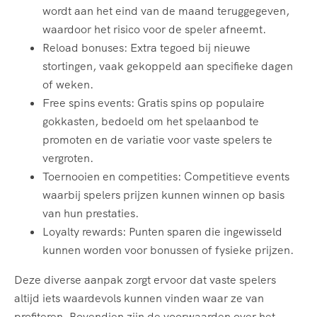
wordt aan het eind van de maand teruggegeven,
waardoor het risico voor de speler afneemt.
Reload bonuses: Extra tegoed bij nieuwe
stortingen, vaak gekoppeld aan specifieke dagen
of weken.
Free spins events: Gratis spins op populaire
gokkasten, bedoeld om het spelaanbod te
promoten en de variatie voor vaste spelers te
vergroten.
Toernooien en competities: Competitieve events
waarbij spelers prijzen kunnen winnen op basis
van hun prestaties.
Loyalty rewards: Punten sparen die ingewisseld
kunnen worden voor bonussen of fysieke prijzen.
Deze diverse aanpak zorgt ervoor dat vaste spelers
altijd iets waardevols kunnen vinden waar ze van
profiteren. Bovendien zijn de voorwaarden over het