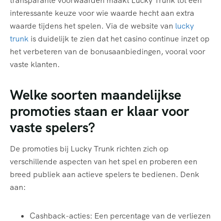
transparante voorwaarden maakt Lucky Trunk tot een
interessante keuze voor wie waarde hecht aan extra
waarde tijdens het spelen. Via de website van
lucky
trunk
is duidelijk te zien dat het casino continue inzet op
het verbeteren van de bonusaanbiedingen, vooral voor
vaste klanten.
Welke soorten maandelijkse
promoties staan er klaar voor
vaste spelers?
De promoties bij Lucky Trunk richten zich op
verschillende aspecten van het spel en proberen een
breed publiek aan actieve spelers te bedienen. Denk
aan:
Cashback-acties: Een percentage van de verliezen