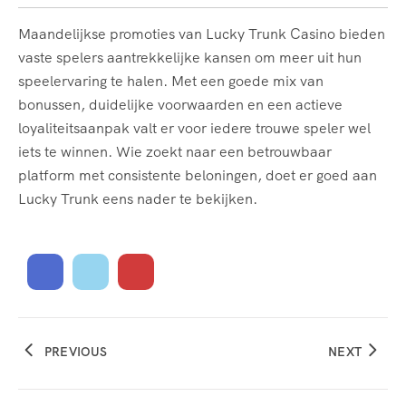
Maandelijkse promoties van Lucky Trunk Casino bieden
vaste spelers aantrekkelijke kansen om meer uit hun
speelervaring te halen. Met een goede mix van
bonussen, duidelijke voorwaarden en een actieve
loyaliteitsaanpak valt er voor iedere trouwe speler wel
iets te winnen. Wie zoekt naar een betrouwbaar
platform met consistente beloningen, doet er goed aan
Lucky Trunk eens nader te bekijken.
PREVIOUS
NEXT