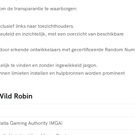
 om de transparantie te waarborgen:
clusief links naar toezichthouders.
sleuteld en inzichtelijk, met een overzicht van beschikbare
d door erkende ontwikkelaars met gecertificeerde Random Nu
lijk te vinden en zonder ingewikkeld jargon.
kunnen limieten instellen en hulpbronnen worden prominent
Wild Robin
alta Gaming Authority (MGA)