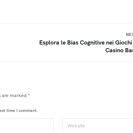
NE
Esplora le Bias Cognitive nei Giochi
Casino Ba
ds are marked
*
next time I comment.