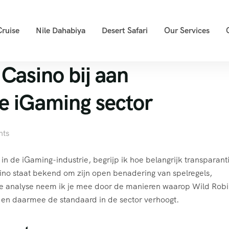
Cruise
Nile Dahabiya
Desert Safari
Our Services
Casino bij aan
de iGaming sector
ts
 in de iGaming-industrie, begrijp ik hoe belangrijk transparanti
ino staat bekend om zijn open benadering van spelregels,
ze analyse neem ik je mee door de manieren waarop Wild Rob
s en daarmee de standaard in de sector verhoogt.