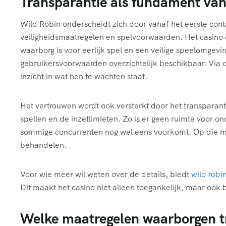
Transparantie als fundament va
Wild Robin onderscheidt zich door vanaf het eerste contac
veiligheidsmaatregelen en spelvoorwaarden. Het casino
waarborg is voor eerlijk spel en een veilige speelomgevin
gebruikersvoorwaarden overzichtelijk beschikbaar. Vi
inzicht in wat hen te wachten staat.
Het vertrouwen wordt ook versterkt door het transpara
spellen en de inzetlimieten. Zo is er geen ruimte voor o
sommige concurrenten nog wel eens voorkomt. Op die man
behandelen.
Voor wie meer wil weten over de details, biedt
wild robi
Dit maakt het casino niet alleen toegankelijk, maar ook
Welke maatregelen waarborgen t