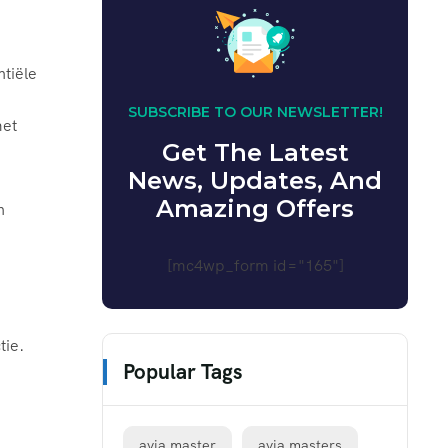
tiële
SUBSCRIBE TO OUR NEWSLETTER!
met
Get The Latest
News, Updates, And
Amazing Offers
n
[mc4wp_form id="165"]
tie.
Popular Tags
avia master
avia masters