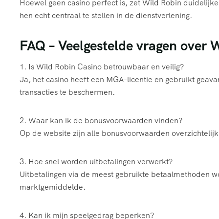
Hoewel geen casino perfect is, zet Wild Robin duidelijke
hen echt centraal te stellen in de dienstverlening.
FAQ – Veelgestelde vragen over 
1. Is Wild Robin Casino betrouwbaar en veilig?
Ja, het casino heeft een MGA-licentie en gebruikt geav
transacties te beschermen.
2. Waar kan ik de bonusvoorwaarden vinden?
Op de website zijn alle bonusvoorwaarden overzichtelijk
3. Hoe snel worden uitbetalingen verwerkt?
Uitbetalingen via de meest gebruikte betaalmethoden wo
marktgemiddelde.
4. Kan ik mijn speelgedrag beperken?