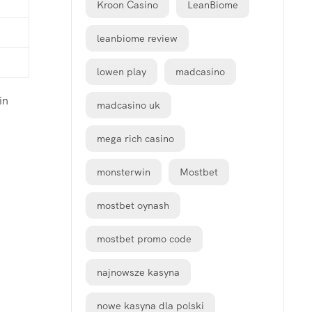
Kroon Casino
LeanBiome
leanbiome review
lowen play
madcasino
in
madcasino uk
mega rich casino
monsterwin
Mostbet
mostbet oynash
mostbet promo code
najnowsze kasyna
nowe kasyna dla polski