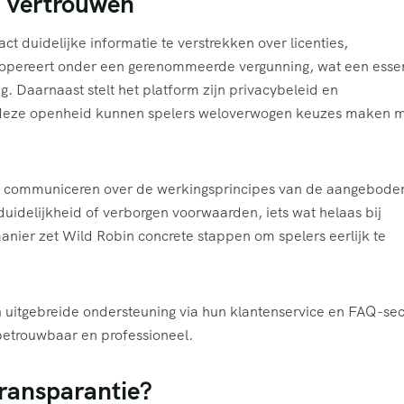
n vertrouwen
t duidelijke informatie te verstrekken over licenties,
 opereert onder een gerenommeerde vergunning, wat een essen
g. Daarnaast stelt het platform zijn privacybeleid en
a deze openheid kunnen spelers weloverwogen keuzes maken 
nt communiceren over de werkingsprincipes van de aangebode
nduidelijkheid of verborgen voorwaarden, iets wat helaas bij
ier zet Wild Robin concrete stappen om spelers eerlijk te
n
uitgebreide ondersteuning via hun klantenservice en FAQ-sec
 betrouwbaar en professioneel.
ransparantie?