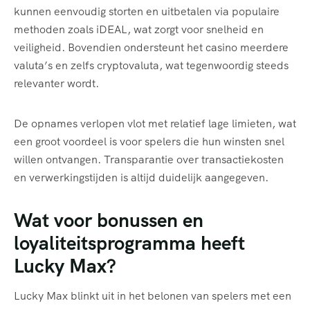
kunnen eenvoudig storten en uitbetalen via populaire
methoden zoals iDEAL, wat zorgt voor snelheid en
veiligheid. Bovendien ondersteunt het casino meerdere
valuta’s en zelfs cryptovaluta, wat tegenwoordig steeds
relevanter wordt.
De opnames verlopen vlot met relatief lage limieten, wat
een groot voordeel is voor spelers die hun winsten snel
willen ontvangen. Transparantie over transactiekosten
en verwerkingstijden is altijd duidelijk aangegeven.
Wat voor bonussen en
loyaliteitsprogramma heeft
Lucky Max?
Lucky Max blinkt uit in het belonen van spelers met een