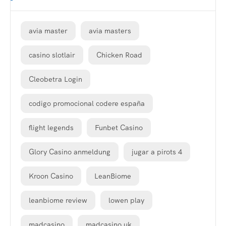
avia master
avia masters
casino slotlair
Chicken Road
Cleobetra Login
codigo promocional codere españa
flight legends
Funbet Casino
Glory Casino anmeldung
jugar a pirots 4
Kroon Casino
LeanBiome
leanbiome review
lowen play
madcasino
madcasino uk