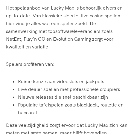
Het spelaanbod van Lucky Max is behoorlijk divers en
up-to-date. Van klassieke slots tot live casino spellen,
hier vind je alles wat een speler zoekt. De
samenwerking met topsoftwareleveranciers zoals
NetEnt, Play’n GO en Evolution Gaming zorgt voor
kwaliteit en variatie.
Spelers profiteren van:
Ruime keuze aan videoslots en jackpots
Live dealer spellen met professionele croupiers
Nieuwe releases die snel beschikbaar zijn
Populaire tafelspelen zoals blackjack, roulette en
baccarat
Deze veelzijdigheid zorgt ervoor dat Lucky Max zich kan
meten met grote namen, maar blijft bovendien