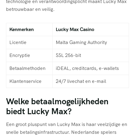
technologie en verantwoordingsplicht maakt Lucky Max
betrouwbaar en veilig.
Kenmerken
Lucky Max Casino
Licentie
Malta Gaming Authority
Encryptie
SSL 256-bit
Betaalmethoden
iDEAL, creditcards, e-wallets
Klantenservice
24/7 livechat en e-mail
Welke betaalmogelijkheden
biedt Lucky Max?
Een groot pluspunt van Lucky Max is haar veelzijdige en
snelle betalingsinfrastructuur. Nederlandse spelers