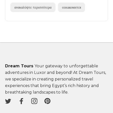
ανακαλύψτε περισσότερα
ознакомится
Dream Tours
Your gateway to unforgettable
adventures in Luxor and beyond! At Dream Tours,
we specialize in creating personalized travel
experiences that bring Egypt’s rich history and
breathtaking landscapes to life.