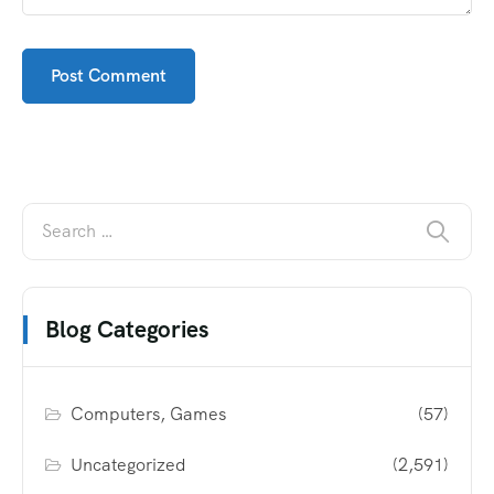
Blog Categories
Computers, Games
(57)
Uncategorized
(2,591)