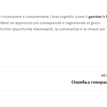
e riconoscere e comprendere i bias cognitivi come il
gambler’s f
dottare un approccio più consapevole e ragionevole al gioco.
ornire opportunità interessanti, la conoscenza è la chiave per
NE
Ошибка генера