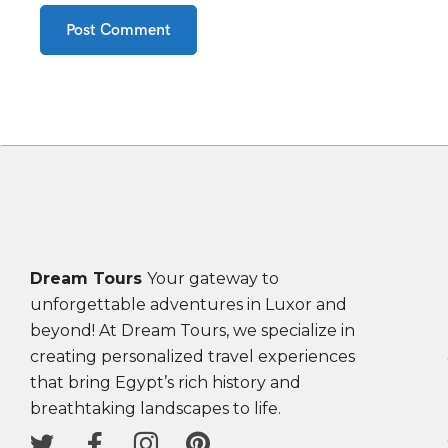
Dream Tours
Your gateway to
unforgettable adventures in Luxor and
beyond! At Dream Tours, we specialize in
creating personalized travel experiences
that bring Egypt’s rich history and
breathtaking landscapes to life.