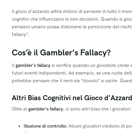
Il gioco d’azzardo attira milioni di persone in tutto il 
cognitivi che influenzano le loro decisioni. Quando si gi
pensiero umano possa distorcere la percezione del rischio
fallacy”.
Cos’è il Gambler’s Fallacy?
Il
gambler’s fallacy
si verifica quando un giocatore crede e
futuri eventi indipendenti. Ad esempio, se una ruota della 
potrebbe pensare che il nero sia “dovuto” a uscire. Quest
Altri Bias Cognitivi nel Gioco d’Azzar
Oltre al
gambler’s fallacy
, ci sono altri bias che i giocato
Illusione di controllo:
Alcuni giocatori credono di pote