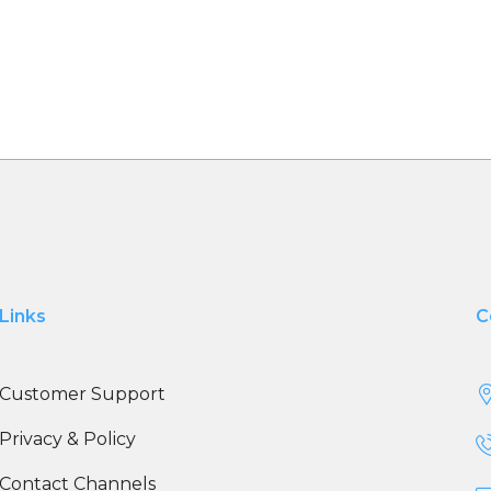
Links
C
Customer Support
Privacy & Policy
Contact Channels