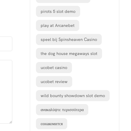
pirots 5 slot demo
play at Arcanebet
speel bij Spinsheaven Casino
the dog house megaways slot
ucobet casino
ucobet review
wild bounty showdown slot demo
ανακαλύψτε περισσότερα
ознакомится