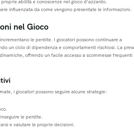
proprie abilità e conoscenze nel gioco d’azzardo.
sere influenzata da come vengono presentate le informazioni.
ioni nel Gioco
 incrementano le perdite. I giocatori possono continuare a
ndo un ciclo di dipendenza e comportamenti rischiosi. La pre
e dinamiche, offrendo un facile accesso a scommesse frequenti
tivi
ormate, i giocatori possono seguire alcune strategie:
oco.
inseguire le perdite.
arsi e valutare le proprie decisioni.