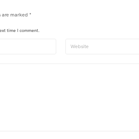
ds are marked
*
next time I comment.