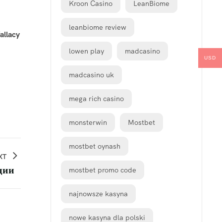
Kroon Casino
LeanBiome
leanbiome review
allacy
lowen play
madcasino
USD
madcasino uk
mega rich casino
monsterwin
Mostbet
mostbet oynash
XT
ции
mostbet promo code
najnowsze kasyna
nowe kasyna dla polski