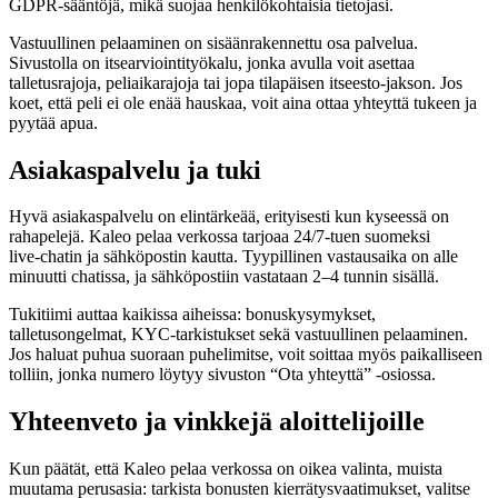
GDPR‑sääntöjä, mikä suojaa henkilökohtaisia tietojasi.
Vastuullinen pelaaminen on sisäänrakennettu osa palvelua.
Sivustolla on itsearviointityökalu, jonka avulla voit asettaa
talletusrajoja, peliaikarajoja tai jopa tilapäisen itseesto‑jakson. Jos
koet, että peli ei ole enää hauskaa, voit aina ottaa yhteyttä tukeen ja
pyytää apua.
Asiakaspalvelu ja tuki
Hyvä asiakaspalvelu on elintärkeää, erityisesti kun kyseessä on
rahapelejä. Kaleo pelaa verkossa tarjoaa 24/7‑tuen suomeksi
live‑chatin ja sähköpostin kautta. Tyypillinen vastausaika on alle
minuutti chatissa, ja sähköpostiin vastataan 2–4 tunnin sisällä.
Tukitiimi auttaa kaikissa aiheissa: bonuskysymykset,
talletusongelmat, KYC‑tarkistukset sekä vastuullinen pelaaminen.
Jos haluat puhua suoraan puhelimitse, voit soittaa myös paikalliseen
tolliin, jonka numero löytyy sivuston “Ota yhteyttä” -osiossa.
Yhteenveto ja vinkkejä aloittelijoille
Kun päätät, että Kaleo pelaa verkossa on oikea valinta, muista
muutama perusasia: tarkista bonusten kierrätysvaatimukset, valitse