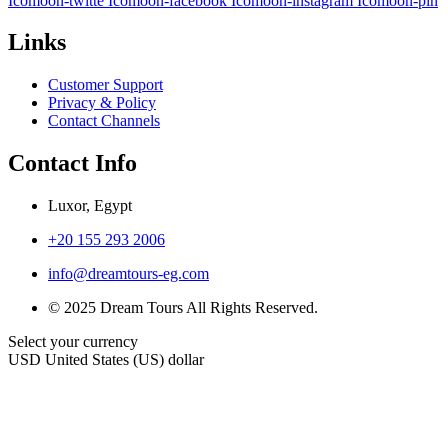
Icomoon-twitte
Icomoon-facebook
Icomoon-instagram
Icomoon-pin
Links
Customer Support
Privacy & Policy
Contact Channels
Contact Info
Luxor, Egypt
+20 155 293 2006
info@dreamtours-eg.com
© 2025 Dream Tours All Rights Reserved.
Select your currency
USD
United States (US) dollar