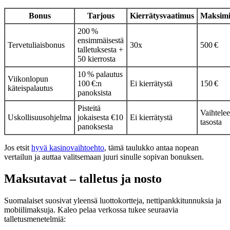
Bonus
Tarjous
Kierrätysvaatimus
Maksimi
200 %
ensimmäisestä
Tervetuliaisbonus
30x
500 €
talletuksesta +
50 kierrosta
10 % palautus
Viikonlopun
100 €:n
Ei kierrätystä
150 €
käteispalautus
panoksista
Pisteitä
Vaihtelee
Uskollisuusohjelma
jokaisesta €10
Ei kierrätystä
tasosta
panoksesta
Jos etsit
hyvä kasinovaihtoehto
, tämä taulukko antaa nopean
vertailun ja auttaa valitsemaan juuri sinulle sopivan bonuksen.
Maksutavat – talletus ja nosto
Suomalaiset suosivat yleensä luottokortteja, nettipankkitunnuksia ja
mobiilimaksuja. Kaleo pelaa verkossa tukee seuraavia
talletusmenetelmiä: