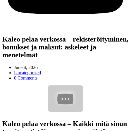
Kaleo pelaa verkossa – rekisteröityminen,
bonukset ja maksut: askeleet ja
menetelmät
June 4, 2026
Uncategorized
0 Comments
Kaleo pelaa verkossa – Kaikki mitä sinun