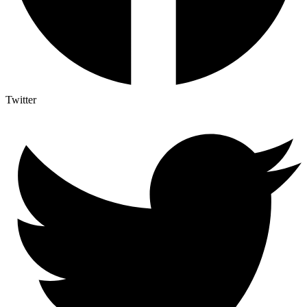
Twitter