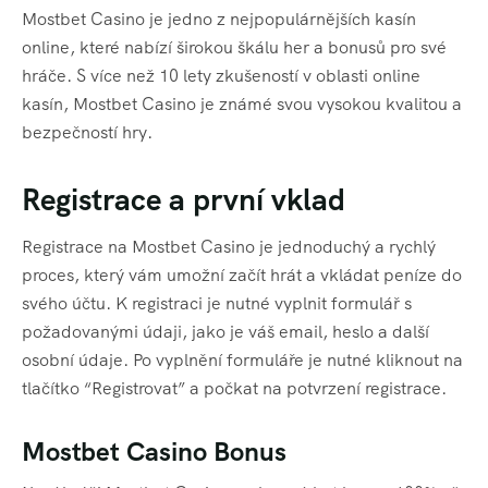
Mostbet Casino je jedno z nejpopulárnějších kasín
online, které nabízí širokou škálu her a bonusů pro své
hráče. S více než 10 lety zkušeností v oblasti online
kasín, Mostbet Casino je známé svou vysokou kvalitou a
bezpečností hry.
Registrace a první vklad
Registrace na Mostbet Casino je jednoduchý a rychlý
proces, který vám umožní začít hrát a vkládat peníze do
svého účtu. K registraci je nutné vyplnit formulář s
požadovanými údaji, jako je váš email, heslo a další
osobní údaje. Po vyplnění formuláře je nutné kliknout na
tlačítko “Registrovat” a počkat na potvrzení registrace.
Mostbet Casino Bonus