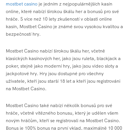
mostbet casino
je jedním z nejpopulárnějších kasín
online, které nabízí širokou škálu her a bonusů pro své
hráče. S více než 10 lety zkušeností v oblasti online
kasín, Mostbet Casino je známé svou vysokou kvalitou a
bezpečností hry.
Mostbet Casino nabízí širokou škálu her, včetně
klasických kasínových her, jako jsou ruleta, blackjack a
poker, stejně jako moderní hry, jako jsou video sloty a
jackpotové hry. Hry jsou dostupné pro všechny
uživatele, kteří jsou starší 18 let a kteří jsou registrováni
na Mostbet Casino.
Mostbet Casino také nabízí několik bonusů pro své
hráče, včetně vítězného bonusu, který je udělen všem
novým hráčům, kteří se registrovali na Mostbet Casino.
Bonus je 100% bonus na první vklad, maximálně 10 000