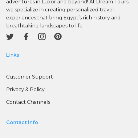
adventures in Luxor and beyond! At Dream Tours,
we specialize in creating personalized travel
experiences that bring Egypt’s rich history and
breathtaking landscapes to life.
Links
Customer Support
Privacy & Policy
Contact Channels
Contact Info