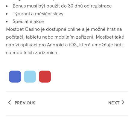
Bonus musí být použit do 30 dnů od registrace
Týdenní a měsíční slevy
Speciální akce
Mostbet Casino je dostupné online a je možné hrát na
počítači, tabletu nebo mobilním zařízení. Mostbet také
nabízí aplikaci pro Android a iOS, která umožňuje hrát
na mobilních zařízeních.
PREVIOUS
NEXT