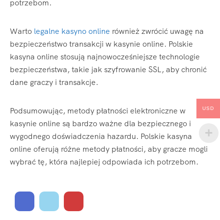
potrzebom.
Warto
legalne kasyno online
również zwrócić uwagę na
bezpieczeństwo transakcji w kasynie online. Polskie
kasyna online stosują najnowocześniejsze technologie
bezpieczeństwa, takie jak szyfrowanie SSL, aby chronić
dane graczy i transakcje.
USD
Podsumowując, metody płatności elektroniczne w
kasynie online są bardzo ważne dla bezpiecznego i
wygodnego doświadczenia hazardu. Polskie kasyna
online oferują różne metody płatności, aby gracze mogli
wybrać tę, która najlepiej odpowiada ich potrzebom.