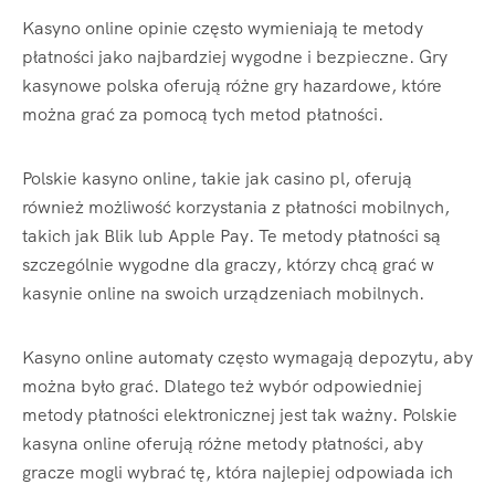
Kasyno online opinie często wymieniają te metody
płatności jako najbardziej wygodne i bezpieczne. Gry
kasynowe polska oferują różne gry hazardowe, które
można grać za pomocą tych metod płatności.
Polskie kasyno online, takie jak casino pl, oferują
również możliwość korzystania z płatności mobilnych,
takich jak Blik lub Apple Pay. Te metody płatności są
szczególnie wygodne dla graczy, którzy chcą grać w
kasynie online na swoich urządzeniach mobilnych.
Kasyno online automaty często wymagają depozytu, aby
można było grać. Dlatego też wybór odpowiedniej
metody płatności elektronicznej jest tak ważny. Polskie
kasyna online oferują różne metody płatności, aby
gracze mogli wybrać tę, która najlepiej odpowiada ich