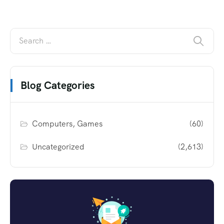
Blog Categories
Computers, Games
(60)
Uncategorized
(2,613)