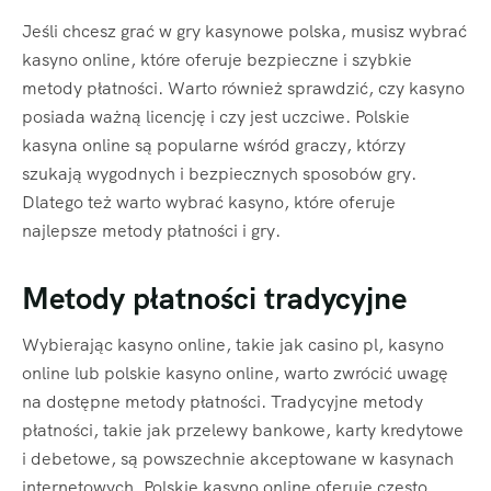
Jeśli chcesz grać w gry kasynowe polska, musisz wybrać
kasyno online, które oferuje bezpieczne i szybkie
metody płatności. Warto również sprawdzić, czy kasyno
posiada ważną licencję i czy jest uczciwe. Polskie
kasyna online są popularne wśród graczy, którzy
szukają wygodnych i bezpiecznych sposobów gry.
Dlatego też warto wybrać kasyno, które oferuje
najlepsze metody płatności i gry.
Metody płatności tradycyjne
Wybierając kasyno online, takie jak casino pl, kasyno
online lub polskie kasyno online, warto zwrócić uwagę
na dostępne metody płatności. Tradycyjne metody
płatności, takie jak przelewy bankowe, karty kredytowe
i debetowe, są powszechnie akceptowane w kasynach
internetowych. Polskie kasyno online oferuje często