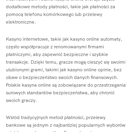
dodatkowe metody płatności, takie jak płatności za
pomocą telefonu komórkowego lub przelewy
elektroniczne.
Kasyno internetowe, takie jak kasyno online automaty,
często współpracuje z renomowanymi firmami
płatniczymi, aby zapewnić bezpieczne i szybkie
transakcje. Dzięki temu, gracze mogą cieszyć się swoimi
ulubionymi grami, takimi jak kasyno online opinie, bez
obaw o bezpieczeństwo swoich danych finansowych.
Polskie kasyna online są zobowiązane do przestrzegania
surowych standardów bezpieczeństwa, aby chronić
swoich graczy.
Wśród tradycyjnych metod płatności, przelewy
bankowe są jednym z najbardziej popularnych wyborów