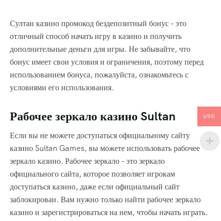
Султан казино промокод бездепозитный бонус – это
отличный способ начать игру в казино и получить
дополнительные деньги для игры. Не забывайте, что
бонус имеет свои условия и ограничения, поэтому перед
использованием бонуса, пожалуйста, ознакомьтесь с
условиями его использования.
Рабочее зеркало казино Sultan
USD
Если вы не можете доступаться официальному сайту
казино Sultan Games, вы можете использовать рабочее
зеркало казино. Рабочее зеркало – это зеркало
официального сайта, которое позволяет игрокам
доступаться казино, даже если официальный сайт
заблокирован. Вам нужно только найти рабочее зеркало
казино и зарегистрироваться на нем, чтобы начать играть.