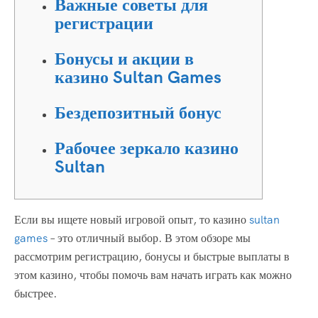
Важные советы для
регистрации
Бонусы и акции в
казино Sultan Games
Бездепозитный бонус
Рабочее зеркало казино
Sultan
Если вы ищете новый игровой опыт, то казино
sultan
games
– это отличный выбор. В этом обзоре мы
рассмотрим регистрацию, бонусы и быстрые выплаты в
этом казино, чтобы помочь вам начать играть как можно
быстрее.