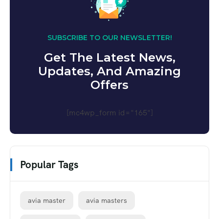
SUBSCRIBE TO OUR NEWSLETTER!
Get The Latest News,
Updates, And Amazing
Offers
[mc4wp_form id="165"]
Popular Tags
avia master
avia masters