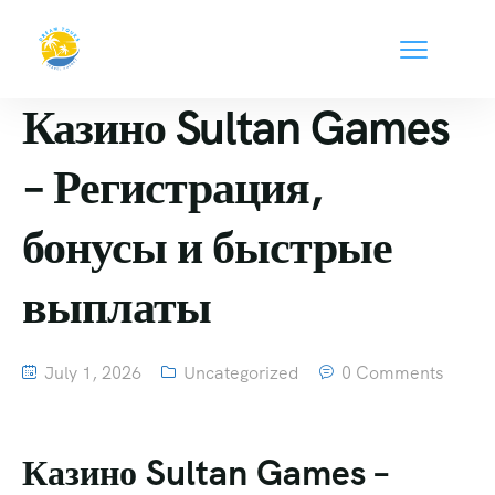
Казино Sultan Games
– Регистрация,
бонусы и быстрые
выплаты
July 1, 2026
Uncategorized
0 Comments
Казино Sultan Games –