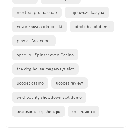
mostbet promo code
najnowsze kasyna
nowe kasyna dla polski
pirots 5 slot demo
play at Arcanebet
speel bij Spinsheaven Casino
the dog house megaways slot
ucobet casino
ucobet review
wild bounty showdown slot demo
ανακαλύψτε περισσότερα
ознакомится