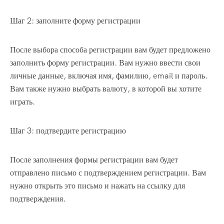
Шаг 2: заполните форму регистрации
После выбора способа регистрации вам будет предложено
заполнить форму регистрации. Вам нужно ввести свои
личные данные, включая имя, фамилию, email и пароль.
Вам также нужно выбрать валюту, в которой вы хотите
играть.
Шаг 3: подтвердите регистрацию
После заполнения формы регистрации вам будет
отправлено письмо с подтверждением регистрации. Вам
нужно открыть это письмо и нажать на ссылку для
подтверждения.