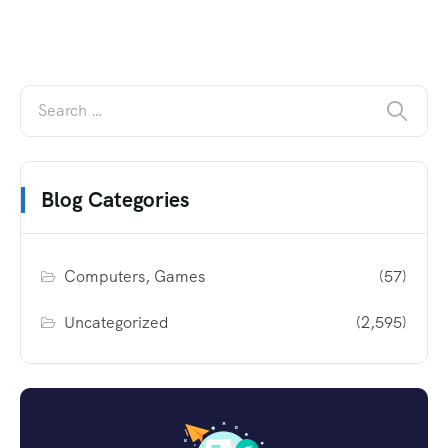
Blog Categories
Computers, Games
(57)
Uncategorized
(2,595)