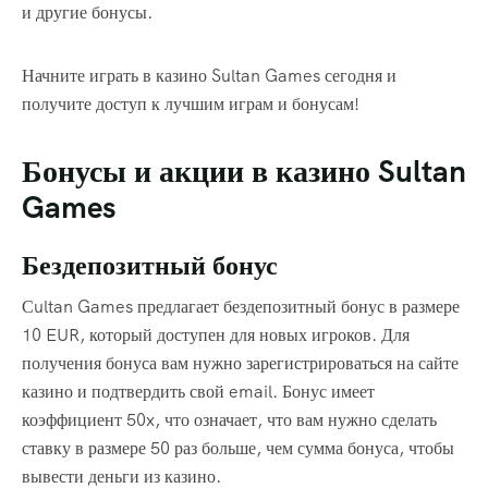
и другие бонусы.
Начните играть в казино Sultan Games сегодня и
получите доступ к лучшим играм и бонусам!
Бонусы и акции в казино Sultan
Games
Бездепозитный бонус
Сultan Games предлагает бездепозитный бонус в размере
10 EUR, который доступен для новых игроков. Для
получения бонуса вам нужно зарегистрироваться на сайте
казино и подтвердить свой email. Бонус имеет
коэффициент 50x, что означает, что вам нужно сделать
ставку в размере 50 раз больше, чем сумма бонуса, чтобы
вывести деньги из казино.