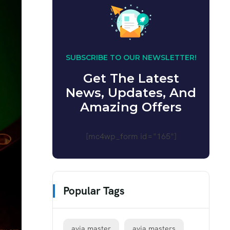
SUBSCRIBE TO OUR NEWSLETTER!
Get The Latest
News, Updates, And
Amazing Offers
[mc4wp_form id="165"]
Popular Tags
avia master
avia masters