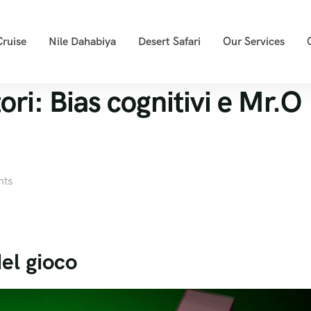
Cruise
Nile Dahabiya
Desert Safari
Our Services
ori: Bias cognitivi e Mr.O
ts
el gioco