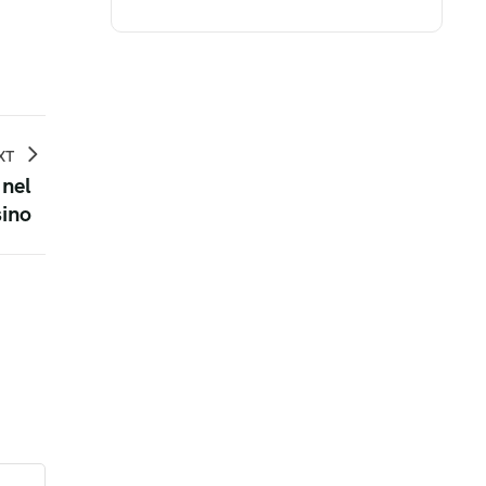
XT
 nel
sino