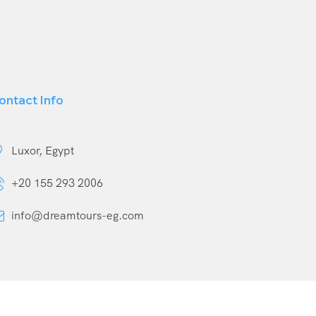
ontact Info
Luxor, Egypt
+20 155 293 2006
info@dreamtours-eg.com