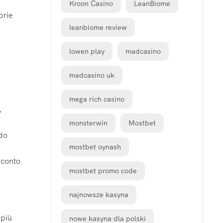
Kroon Casino
LeanBiome
prie
leanbiome review
lowen play
madcasino
madcasino uk
mega rich casino
,
monsterwin
Mostbet
ndo
mostbet oynash
 conto
mostbet promo code
najnowsze kasyna
 più
nowe kasyna dla polski