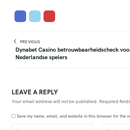
PREVIOUS
Dynabet Casino betrouwbaarheidscheck voo
Nederlandse spelers
LEAVE A REPLY
Your email address will not be published.
Required fiel
Save my name, email, and website in this browser for the 