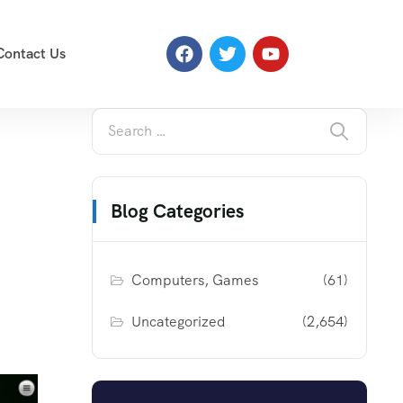
Contact Us
Blog Categories
Computers, Games
(61)
Uncategorized
(2,654)