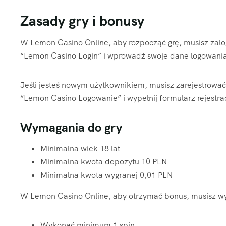
Zasady gry i bonusy
W Lemon Casino Online, aby rozpocząć grę, musisz zalog
“Lemon Casino Login” i wprowadź swoje dane logowani
Jeśli jesteś nowym użytkownikiem, musisz zarejestrować 
“Lemon Casino Logowanie” i wypełnij formularz rejestra
Wymagania do gry
Minimalna wiek 18 lat
Minimalna kwota depozytu 10 PLN
Minimalna kwota wygranej 0,01 PLN
W Lemon Casino Online, aby otrzymać bonus, musisz wyk
Wykonać minimum 1 spin