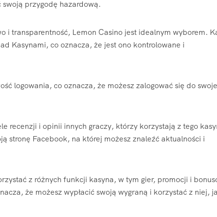
ąć swoją przygodę hazardową.
two i transparentność, Lemon Casino jest idealnym wyborem. 
ad Kasynami, co oznacza, że jest ono kontrolowane i
ość logowania, co oznacza, że możesz zalogować się do swoj
 recenzji i opinii innych graczy, którzy korzystają z tego kas
 stronę Facebook, na której możesz znaleźć aktualności i
zystać z różnych funkcji kasyna, w tym gier, promocji i bonus
acza, że możesz wypłacić swoją wygraną i korzystać z niej, j