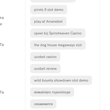
pirots 5 slot demo
lka
play at Arcanebet
je
speel bij Spinsheaven Casino
 Ta
the dog house megaways slot
ucobet casino
ucobet review
wild bounty showdown slot demo
 Ta
ανακαλύψτε περισσότερα
ознакомится