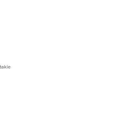
takie