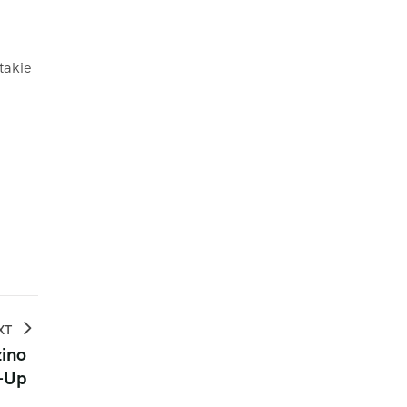
takie
XT
zino
-Up