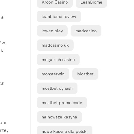
Kroon Casino
LeanBiome
leanbiome review
ch
lowen play
madcasino
ów.
madcasino uk
ak
mega rich casino
monsterwin
Mostbet
ch
mostbet oynash
mostbet promo code
najnowsze kasyna
ybór
rze,
nowe kasyna dla polski