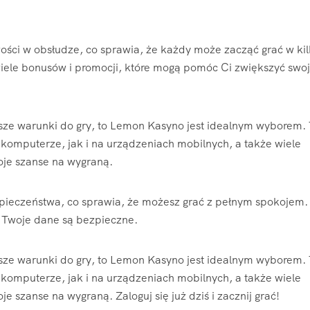
ości w obsłudze, co sprawia, że każdy może zacząć grać w ki
wiele bonusów i promocji, które mogą pomóc Ci zwiększyć swo
epsze warunki do gry, to Lemon Kasyno jest idealnym wyborem.
a komputerze, jak i na urządzeniach mobilnych, a także wiele
oje szanse na wygraną.
pieczeństwa, co sprawia, że możesz grać z pełnym spokojem.
że Twoje dane są bezpieczne.
epsze warunki do gry, to Lemon Kasyno jest idealnym wyborem.
a komputerze, jak i na urządzeniach mobilnych, a także wiele
 szanse na wygraną. Zaloguj się już dziś i zacznij grać!