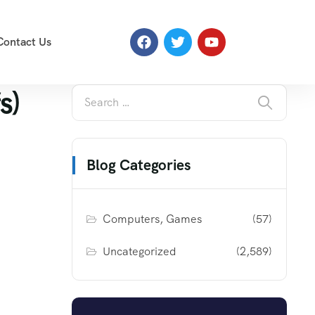
Contact Us
s)
Blog Categories
Computers, Games
(57)
Uncategorized
(2,589)