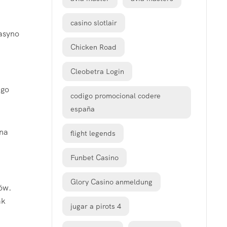
casino slotlair
Kasyno
Chicken Road
Cleobetra Login
ego
codigo promocional codere
españa
yna
flight legends
Funbet Casino
Glory Casino anmeldung
ów.
ak
jugar a pirots 4