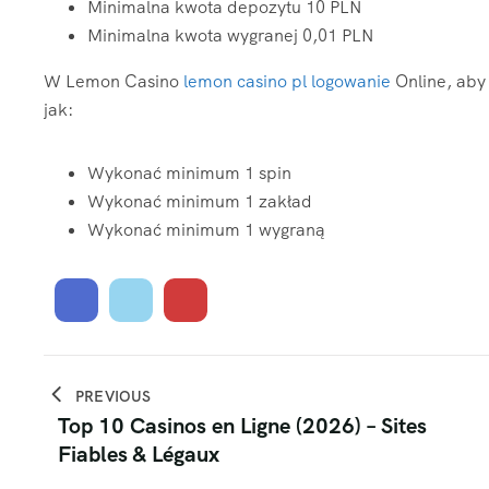
Minimalna kwota depozytu 10 PLN
Minimalna kwota wygranej 0,01 PLN
W Lemon Casino
lemon casino pl logowanie
Online, aby
jak:
Wykonać minimum 1 spin
Wykonać minimum 1 zakład
Wykonać minimum 1 wygraną
PREVIOUS
Top 10 Casinos en Ligne (2026) – Sites
Fiables & Légaux