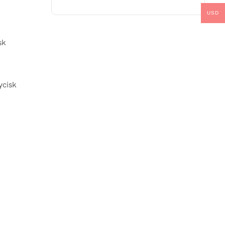
USD
sk
ycisk